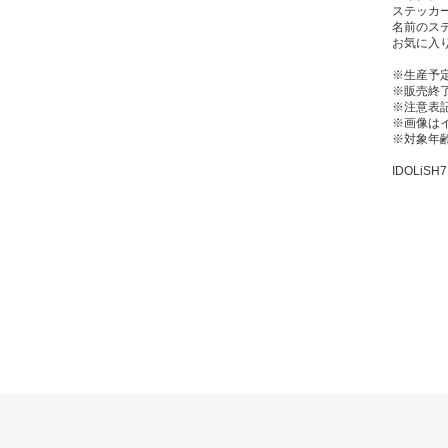
ステッカ
名前のステ
お気に入
※生産予
※販売終了
※注意表
※画像は
※対象年齢
IDOLiSH7™