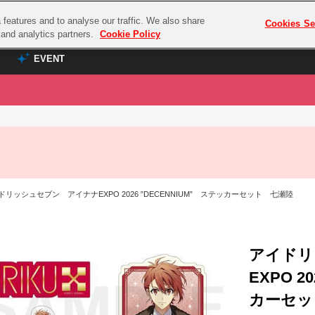
features and to analyse our traffic. We also share
プレミアム会員と
Cookies Se
g and analytics partners.
Cookie Policy
EVENT
EVENT
ラブライブ！シリーズ
プレミアム会員と
TOP
ASOBI TICKET
の達人
ラブライブ！
ラブライブ！サンシャイン‼
ASOBI STAGE
COMBAT
ラブライブ！虹ヶ咲学園スクールアイドル同好会
リッシュセブン アイナナEXPO 2026 ”DECENNIUM” ステッカーセット 七瀬陸
その他先行受付
クマン
ラブライブ！スーパースター!!
コクラシック
アイドリッシュセブン
ノオマジック
アイドリ
モフモフパレード
ダムシリーズ
EXPO 2
ゴンボール
カーセッ