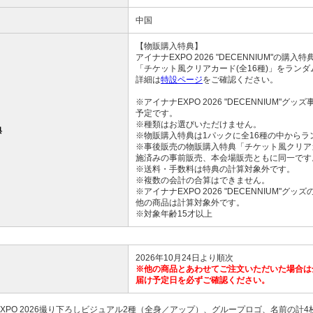
中国
【物販購入特典】
アイナナEXPO 2026 "DECENNIUM"の
「チケット風クリアカード(全16種)」をラン
詳細は
特設ページ
をご確認ください。
※アイナナEXPO 2026 "DECENNIUM"グ
予定です。
※種類はお選びいただけません。
典
※物販購入特典は1パックに全16種の中からラ
※事後販売の物販購入特典「チケット風クリアカ
施済みの事前販売、本会場販売ともに同一です
※送料・手数料は特典の計算対象外です。
※複数の会計の合算はできません。
※アイナナEXPO 2026 "DECENNIUM"
他の商品は計算対象外です。
※対象年齢15才以上
2026年10月24日より順次
※他の商品とあわせてご注文いただいた場合は
届け予定日を必ずご確認ください。
EXPO 2026撮り下ろしビジュアル2種（全身／アップ）、グループロゴ、名前の