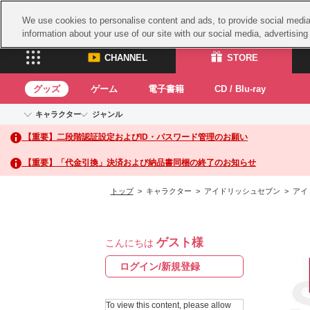
We use cookies to personalise content and ads, to provide social media 
information about your use of our site with our social media, advertisin
CHANNEL
STORE
グッズ
ゲーム
電子書籍
CD / Blu-ray
キャラクター
ジャンル
CHANNEL
STORE
【重要】二段階認証設定およびID・パスワード管理のお願い
アイドルマスターシリーズ
イベントグッズ
鉄拳
ASOBI CHANNEL TOP
ASOBI STORE 
トイ・ホビー
太鼓
アイドルマスター
【重要】「代金引換」決済および納品書同梱の終了のお知らせ
アイドルマスター シンデレラガールズ
グッズ
生活雑貨
ACE 
アイドルマスター ミリオンライブ！
トップ
> キャラクター > アイドリッシュセブン > アイド
ゲーム
パッ
アイドルマスター SideM
アイドルマスター シャイニーカラーズ
ナム
電子書籍
学園アイドルマスター
ゲスト様
スサ
こんにちは
CD / Blu-ray
プロジェクトアイマス ヴイアライヴ
ガン
ログイン/新規登録
テイルズ オブ シリーズ
ドラ
電音部
To view this content, please allow