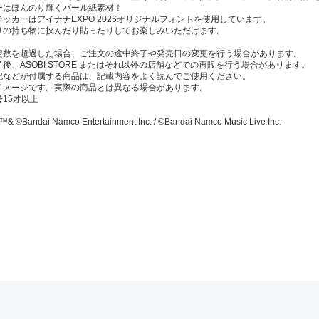
ーはほんのり輝くパール紙素材！
ッカーはアイナナEXPO 2026オリジナルフォントを使用しています。
りの持ち物に挟んだり貼ったりしてお楽しみいただけます。
定数を超過した場合、ご注文の途中終了や発売日の変更を行う場合があります。
後、ASOBI STORE またはそれ以外の店舗などでの再販を行う場合があります。
記などが付属する商品は、記載内容をよく読んでご使用ください。
イメージです。実際の商品とは異なる場合があります。
15才以上
& ©Bandai Namco Entertainment Inc. / ©Bandai Namco Music Live Inc.