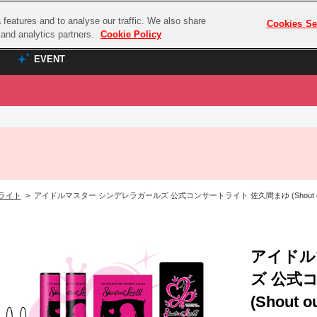
features and to analyse our traffic. We also share
プレミアム会員と
Cookies Se
g and analytics partners.
Cookie Policy
EVENT
EVENT
ラブライブ！シリーズ
プレミアム会員と
TOP
ASOBI TICKET
の達人
ラブライブ！
ラブライブ！サンシャイン‼
ASOBI STAGE
COMBAT
ラブライブ！虹ヶ咲学園スクールアイドル同好会
ライト
> アイドルマスター シンデレラガールズ 公式コンサートライト 佐久間まゆ (Shout out Live
その他先行受付
クマン
ラブライブ！スーパースター!!
コクラシック
アイドリッシュセブン
ノオマジック
アイドル
モフモフパレード
ダムシリーズ
ズ 公式
ゴンボール
(Shout ou