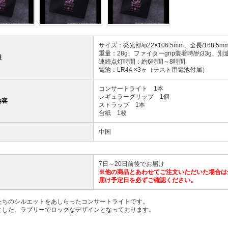
サイズ：発光部/φ22×106.5mm、全長/168.5m
重量：28g、ファイターgrip装着時/約33g、
様
連続点灯時間：約6時間～8時間
電池：LR44 ×3ヶ（テスト用電池付属）
コンサートライト 1本
レギュラーグリップ 1個
内容
ストラップ 1本
台紙 1枚
中国
7日～20日前後でお届け
※他の商品とあわせてご注文いただいた場合は
届け予定日を必ずご確認ください。
たちのシルエットをあしらったコンサートライトです。
とした、ラブリーでロックなデザインとなっております。