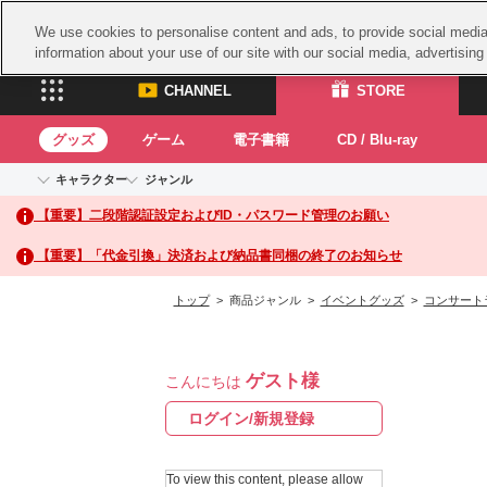
We use cookies to personalise content and ads, to provide social media 
information about your use of our site with our social media, advertisin
CHANNEL
STORE
グッズ
ゲーム
電子書籍
CD / Blu-ray
キャラクター
ジャンル
CHANNEL
STORE
【重要】二段階認証設定およびID・パスワード管理のお願い
アイドルマスターシリーズ
イベントグッズ
鉄拳
ASOBI CHANNEL TOP
ASOBI STORE 
トイ・ホビー
太鼓
アイドルマスター
【重要】「代金引換」決済および納品書同梱の終了のお知らせ
アイドルマスター シンデレラガールズ
グッズ
生活雑貨
ACE 
アイドルマスター ミリオンライブ！
トップ
> 商品ジャンル >
イベントグッズ
>
コンサート
ゲーム
パッ
アイドルマスター SideM
アイドルマスター シャイニーカラーズ
ナム
電子書籍
学園アイドルマスター
ゲスト様
スサ
こんにちは
CD / Blu-ray
プロジェクトアイマス ヴイアライヴ
ガン
ログイン/新規登録
テイルズ オブ シリーズ
ドラ
電音部
To view this content, please allow