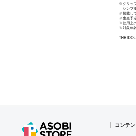
※グリッ
シンプル
※掲載し
※生産予
※使用上
※対象年齢
THE IDOL
コンテン