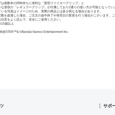
プは複数本の同時持ちに便利な「新型ファイターグリップ」と
な形状の「レギュラーグリップ」が付属しており2通りの使い方が可能となってい
ている写真はイメージのため、実際の商品とは多少異なる場合があります。
定数を超過した場合、ご注文の途中終了や発売日の変更を行う場合がございます。ご
の注意をよく読んで、安全にご使用ください。
15歳以上
M@STER™& ©Bandai Namco Entertainment Inc.
ツ
サポ