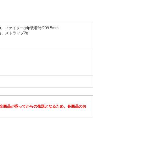
m、ファイターgrip装着時/209.5mm
別途、ストラップ2g
全商品が揃ってからの発送となるため、各商品のお