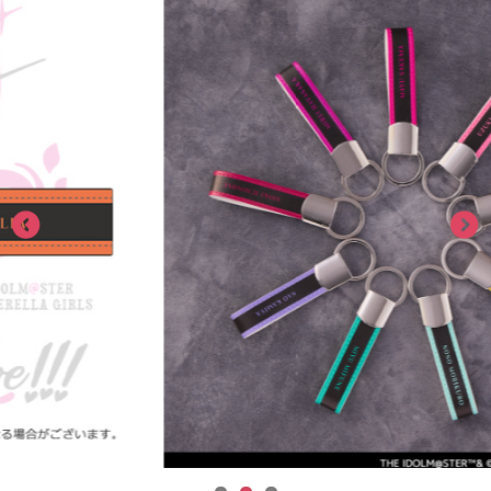
ASOBI TICKET
ASOBI STAGE
プロジェクトアイマス ヴイアライヴ
その他先行受付
テイルズ オブ シリーズ
電音部
プレミアム会員とは
鉄拳
太鼓の達人
ACE COMBAT
パックマン
ナムコクラシック
スサノオマジック
ガンダムシリーズ