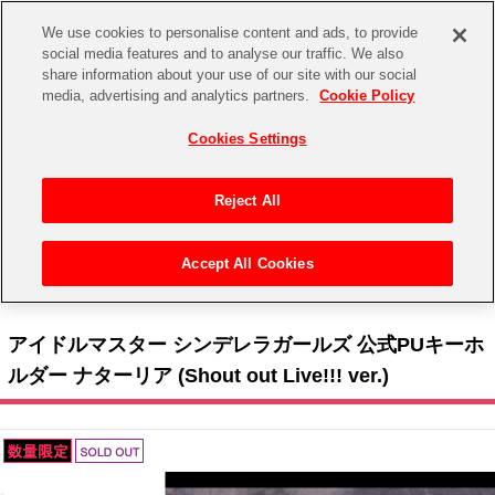
We use cookies to personalise content and ads, to provide
social media features and to analyse our traffic. We also
share information about your use of our site with our social
CHANNEL
STORE
EVENT
media, advertising and analytics partners.
Cookie Policy
グッズ
ゲーム
電子書籍
CD / Blu-ray
Cookies Settings
キャラクター
ジャンル
CHANNEL
アイドルマスターシリーズ
イベントグッズ
【重要】二段階認証設定およびID・パスワード管理のお願い
Reject All
ASOBI CHANNEL TOP
トイ・ホビー
アイドルマスター
【重要】「代金引換」決済および納品書同梱の終了のお知らせ
Accept All Cookies
STORE
トップ
生活雑貨
> 商品ジャンル >
アクセサリー
>
キーホルダー
> アイドルマスター シンデレラガー
アイドルマスター シンデレラガールズ
ルズ 公式PUキーホルダー ナターリア (Shout out Live!!! ver.)
ASOBI STORE TOP
グッズ
アイドルマスター ミリオンライブ！
アイドルマスター シンデレラガールズ 公式PUキーホ
ゲーム
電子書籍
ルダー ナターリア (Shout out Live!!! ver.)
アイドルマスター SideM
CD / Blu-ray
アイドルマスター シャイニーカラーズ
EVENT
学園アイドルマスター