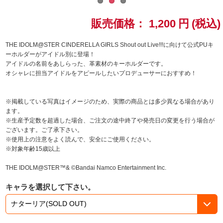
ドラゴンボール
販売価格：
1,200
円
(税込)
ラブライブ！シリーズ
THE IDOLM@STER CINDERELLA GIRLS Shout out Live!!!に向けて公式PUキ
ーホルダーがアイドル別に登場！
アイドルの名前をあしらった、革素材のキーホルダーです。
ラブライブ！
オシャレに担当アイドルをアピールしたいプロデューサーにおすすめ！
ラブライブ！サンシャイン‼
※掲載している写真はイメージのため、実際の商品とは多少異なる場合があり
ます。
ラブライブ！虹ヶ咲学園スクールアイドル同好会
※生産予定数を超過した場合、ご注文の途中終了や発売日の変更を行う場合が
ございます。ご了承下さい。
ラブライブ！スーパースター!!
※使用上の注意をよく読んで、安全にご使用ください。
※対象年齢15歳以上
アイドリッシュセブン
THE IDOLM@STER™& ©Bandai Namco Entertainment Inc.
モフモフパレード
キャラを選択して下さい。