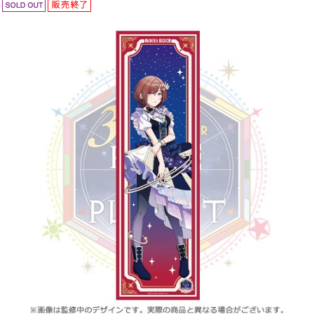
ASOBI TICKET
ASOBI STAGE
プロジェクトアイマス ヴイアライヴ
その他先行受付
テイルズ オブ シリーズ
電音部
プレミアム会員とは
鉄拳
太鼓の達人
ACE COMBAT
パックマン
ナムコクラシック
スサノオマジック
ガンダムシリーズ