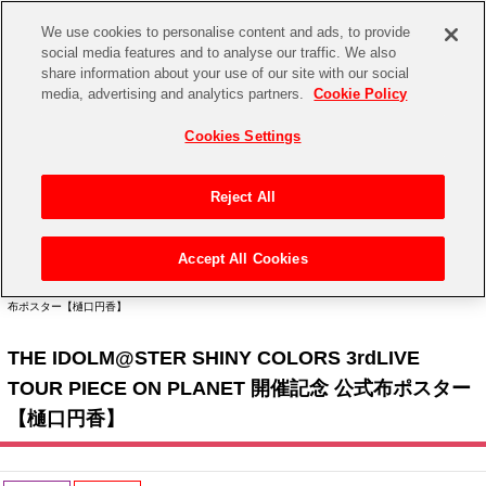
We use cookies to personalise content and ads, to provide
social media features and to analyse our traffic. We also
share information about your use of our site with our social
CHANNEL
STORE
EVENT
media, advertising and analytics partners.
Cookie Policy
グッズ
ゲーム
電子書籍
CD / Blu-ray
Cookies Settings
キャラクター
ジャンル
CHANNEL
アイドルマスターシリーズ
イベントグッズ
【重要】二段階認証設定およびID・パスワード管理のお願い
Reject All
ASOBI CHANNEL TOP
トイ・ホビー
アイドルマスター
【重要】「代金引換」決済および納品書同梱の終了のお知らせ
Accept All Cookies
STORE
トップ
生活雑貨
> キャラクター >
アイドルマスター シリーズ
>
アイドルマスター シャイニーカラー
アイドルマスター シンデレラガールズ
ズ
> THE IDOLM@STER SHINY COLORS 3rdLIVE TOUR PIECE ON PLANET 開催記念 公式
布ポスター【樋口円香】
ASOBI STORE TOP
グッズ
アイドルマスター ミリオンライブ！
THE IDOLM@STER SHINY COLORS 3rdLIVE
ゲーム
電子書籍
アイドルマスター SideM
TOUR PIECE ON PLANET 開催記念 公式布ポスター
CD / Blu-ray
【樋口円香】
アイドルマスター シャイニーカラーズ
EVENT
学園アイドルマスター