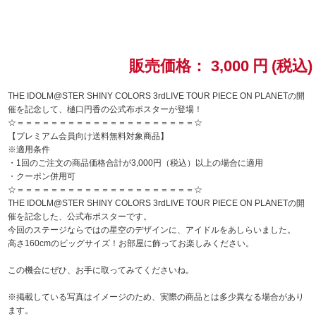
ドラゴンボール
ラブライブ！シリーズ
販売価格：
3,000
円
(税込)
ラブライブ！
THE IDOLM@STER SHINY COLORS 3rdLIVE TOUR PIECE ON PLANETの開
催を記念して、樋口円香の公式布ポスターが登場！
☆＝＝＝＝＝＝＝＝＝＝＝＝＝＝＝＝＝＝＝＝＝☆
ラブライブ！サンシャイン‼
【プレミアム会員向け送料無料対象商品】
※適用条件
ラブライブ！虹ヶ咲学園スクールアイドル同好会
・1回のご注文の商品価格合計が3,000円（税込）以上の場合に適用
・クーポン併用可
☆＝＝＝＝＝＝＝＝＝＝＝＝＝＝＝＝＝＝＝＝＝☆
ラブライブ！スーパースター!!
THE IDOLM@STER SHINY COLORS 3rdLIVE TOUR PIECE ON PLANETの開
催を記念した、公式布ポスターです。
アイドリッシュセブン
今回のステージならではの星空のデザインに、アイドルをあしらいました。
高さ160cmのビッグサイズ！お部屋に飾ってお楽しみください。
モフモフパレード
この機会にぜひ、お手に取ってみてくださいね。
※掲載している写真はイメージのため、実際の商品とは多少異なる場合があり
ます。