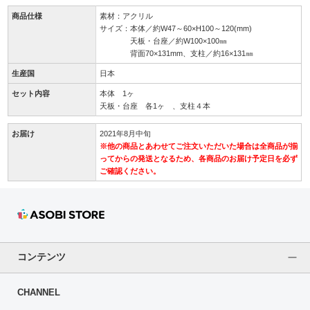
商品仕様
素材：アクリル
サイズ：本体／約W47～60×H100～120(mm)
天板・台座／約W100×100㎜
背面70×131mm、支柱／約16×131㎜
生産国
日本
セット内容
本体 1ヶ
天板・台座 各1ヶ 、支柱４本
お届け
2021年8月中旬
※他の商品とあわせてご注文いただいた場合は全商品が揃
ってからの発送となるため、各商品のお届け予定日を必ず
ご確認ください。
コンテンツ
CHANNEL