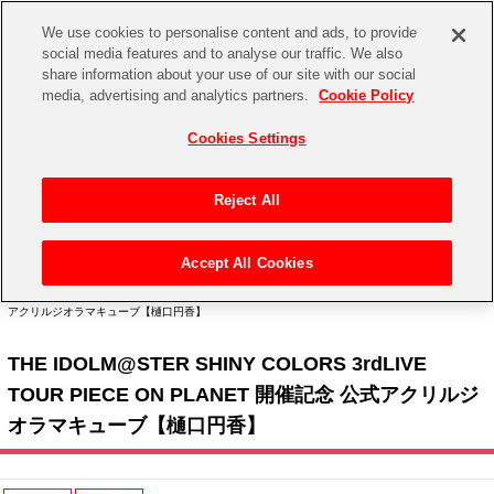
We use cookies to personalise content and ads, to provide
social media features and to analyse our traffic. We also
share information about your use of our site with our social
CHANNEL
STORE
EVENT
media, advertising and analytics partners.
Cookie Policy
グッズ
ゲーム
電子書籍
CD / Blu-ray
Cookies Settings
キャラクター
ジャンル
CHANNEL
アイドルマスターシリーズ
イベントグッズ
【重要】二段階認証設定およびID・パスワード管理のお願い
Reject All
ASOBI CHANNEL TOP
トイ・ホビー
アイドルマスター
【重要】「代金引換」決済および納品書同梱の終了のお知らせ
Accept All Cookies
STORE
トップ
生活雑貨
> キャラクター >
アイドルマスター シリーズ
>
アイドルマスター シャイニーカラー
アイドルマスター シンデレラガールズ
ズ
> THE IDOLM@STER SHINY COLORS 3rdLIVE TOUR PIECE ON PLANET 開催記念 公式
アクリルジオラマキューブ【樋口円香】
ASOBI STORE TOP
グッズ
アイドルマスター ミリオンライブ！
THE IDOLM@STER SHINY COLORS 3rdLIVE
ゲーム
電子書籍
アイドルマスター SideM
TOUR PIECE ON PLANET 開催記念 公式アクリルジ
CD / Blu-ray
オラマキューブ【樋口円香】
アイドルマスター シャイニーカラーズ
EVENT
学園アイドルマスター