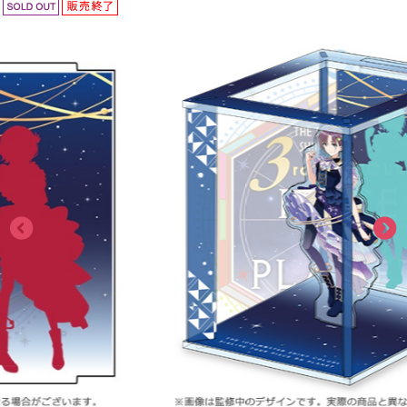
ASOBI TICKET
ASOBI STAGE
プロジェクトアイマス ヴイアライヴ
その他先行受付
テイルズ オブ シリーズ
電音部
プレミアム会員とは
鉄拳
太鼓の達人
ACE COMBAT
パックマン
ナムコクラシック
スサノオマジック
ガンダムシリーズ