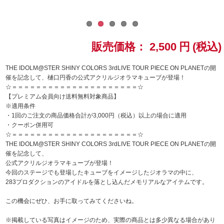
ドラゴンボール
ラブライブ！シリーズ
販売価格：
2,500
円
(税込)
ラブライブ！
THE IDOLM@STER SHINY COLORS 3rdLIVE TOUR PIECE ON PLANETの開
催を記念して、樋口円香の公式アクリルジオラマキューブが登場！
☆＝＝＝＝＝＝＝＝＝＝＝＝＝＝＝＝＝＝＝＝＝☆
ラブライブ！サンシャイン‼
【プレミアム会員向け送料無料対象商品】
※適用条件
ラブライブ！虹ヶ咲学園スクールアイドル同好会
・1回のご注文の商品価格合計が3,000円（税込）以上の場合に適用
・クーポン併用可
☆＝＝＝＝＝＝＝＝＝＝＝＝＝＝＝＝＝＝＝＝＝☆
ラブライブ！スーパースター!!
THE IDOLM@STER SHINY COLORS 3rdLIVE TOUR PIECE ON PLANETの開
催を記念して、
アイドリッシュセブン
公式アクリルジオラマキューブが登場！
今回のステージでも登場したキューブをイメージしたジオラマの中に、
283プロダクションのアイドルを落とし込んだメモリアルなアイテムです。
モフモフパレード
この機会にぜひ、お手に取ってみてくださいね。
※掲載している写真はイメージのため、実際の商品とは多少異なる場合があり