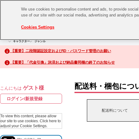
We use cookies to personalise content and ads, to provide social 
use of our site with our social media, advertising and analytics p
CHANNEL
STORE
EVENT
Cookies Settings
グッズ
ゲーム
電子書籍
CD / Blu-ray
キャラクター
ジャンル
CHANNEL
アイドルマスターシリーズ
イベントグッズ
【重要】二段階認証設定およびID・パスワード管理のお願い
ASOBI CHANNEL TOP
トイ・ホビー
【重要】「代金引換」決済および納品書同梱の終了のお知らせ
アイドルマスター
STORE
生活雑貨
アイドルマスター シンデレラガールズ
配送料・梱包につ
ゲスト様
こんにちは
ASOBI STORE TOP
アイドルマスター ミリオンライブ！
ログイン/新規登録
ゲーム
アイドルマスター SideM
配送料について
CD / Blu-ray
To view this content, please allow
our site to use cookies.
Click here to
アイドルマスター シャイニーカラーズ
adjust your Cookie Settings.
EVENT
学園アイドルマスター