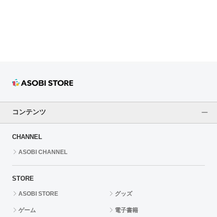
ドラゴンボール
ラブライブ！シリーズ
ラブライブ！
ラブライブ！サンシャイン‼
ラブライブ！虹ヶ咲学園スクールアイドル同好会
コンテンツ
ラブライブ！スーパースター!!
CHANNEL
アイドリッシュセブン
ASOBI CHANNEL
モフモフパレード
STORE
ASOBI STORE
グッズ
ゲーム
電子書籍