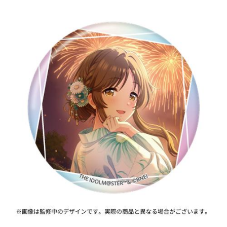
ASOBI TICKET
ASOBI STAGE
プロジェクトアイマス ヴイアライヴ
その他先行受付
テイルズ オブ シリーズ
電音部
プレミアム会員とは
鉄拳
太鼓の達人
ACE COMBAT
パックマン
ナムコクラシック
スサノオマジック
ガンダムシリーズ