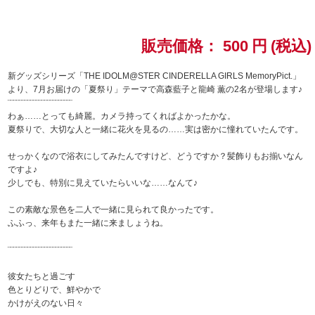
ドラゴンボール
販売価格：
500
円
(税込)
ラブライブ！シリーズ
新グッズシリーズ「THE IDOLM@STER CINDERELLA GIRLS MemoryPict.」
より、7月お届けの「夏祭り」テーマで高森藍子と龍崎 薫の2名が登場します♪
ラブライブ！
¨¨¨¨¨¨¨¨¨¨¨¨¨¨¨¨¨¨¨¨¨¨¨
わぁ……とっても綺麗。カメラ持ってくればよかったかな。
ラブライブ！サンシャイン‼
夏祭りで、大切な人と一緒に花火を見るの……実は密かに憧れていたんです。
せっかくなので浴衣にしてみたんですけど、どうですか？髪飾りもお揃いなん
ラブライブ！虹ヶ咲学園スクールアイドル同好会
ですよ♪
少しでも、特別に見えていたらいいな……なんて♪
ラブライブ！スーパースター!!
この素敵な景色を二人で一緒に見られて良かったです。
ふふっ、来年もまた一緒に来ましょうね。
アイドリッシュセブン
¨¨¨¨¨¨¨¨¨¨¨¨¨¨¨¨¨¨¨¨¨¨¨
モフモフパレード
彼女たちと過ごす
色とりどりで、鮮やかで
かけがえのない日々