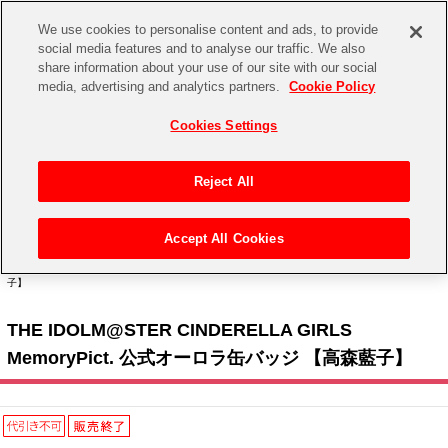
We use cookies to personalise content and ads, to provide
social media features and to analyse our traffic. We also
share information about your use of our site with our social
CHANNEL
STORE
EVENT
media, advertising and analytics partners.
Cookie Policy
グッズ
ゲーム
電子書籍
CD / Blu-ray
Cookies Settings
キャラクター
ジャンル
CHANNEL
アイドルマスターシリーズ
イベントグッズ
【重要】二段階認証設定およびID・パスワード管理のお願い
Reject All
ASOBI CHANNEL TOP
トイ・ホビー
アイドルマスター
【重要】「代金引換」決済および納品書同梱の終了のお知らせ
Accept All Cookies
STORE
トップ
生活雑貨
> キャラクター >
アイドルマスター シリーズ
>
アイドルマスター シンデレラガール
アイドルマスター シンデレラガールズ
ズ
> THE IDOLM@STER CINDERELLA GIRLS MemoryPict. 公式オーロラ缶バッジ 【高森藍
子】
ASOBI STORE TOP
グッズ
アイドルマスター ミリオンライブ！
THE IDOLM@STER CINDERELLA GIRLS
ゲーム
電子書籍
アイドルマスター SideM
MemoryPict. 公式オーロラ缶バッジ 【高森藍子】
CD / Blu-ray
アイドルマスター シャイニーカラーズ
EVENT
学園アイドルマスター