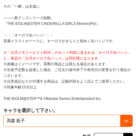
その「一瞬」は永遠に
―――新グッズシリーズ始動。
「THE IDOLM@STER CINDERELLA GIRLS MemoryPict.」
〈〈〈オーロラ缶バッジ〉〉〉
美麗イラストがベースに、オーロラがきらりと煌めく缶バッジです。
※「公式メモリーピクトBOX」のセット内容に含まれる「オーロラ缶バッジ」
と、単品の「公式オーロラ缶バッジ」は同仕様になります。
※画像はイメージです。実際の商品とは異なる場合があります。
※生産予定数を超過した場合、ご注文の途中終了や発売日の変更を行う場合が
ございます。
※注意表記などが付属する商品は、記載内容をよく読んでご使用ください。
※対象年齢15才以上
THE IDOLM@STER™& ©Bandai Namco Entertainment Inc.
キャラを選択して下さい。