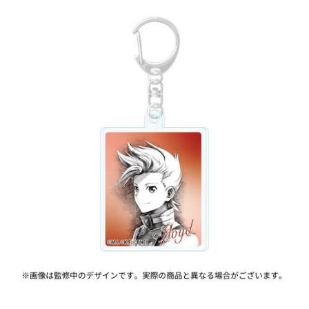
ASOBI TICKET
ASOBI STAGE
プロジェクトアイマス ヴイアライヴ
その他先行受付
テイルズ オブ シリーズ
電音部
プレミアム会員とは
鉄拳
太鼓の達人
ACE COMBAT
パックマン
ナムコクラシック
スサノオマジック
ガンダムシリーズ