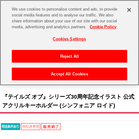
We use cookies to personalise content and ads, to provide
social media features and to analyse our traffic. We also
share information about your use of our site with our social
CHANNEL
STORE
EVENT
media, advertising and analytics partners.
Cookie Policy
グッズ
ゲーム
電子書籍
CD / Blu-ray
Cookies Settings
キャラクター
ジャンル
CHANNEL
アイドルマスターシリーズ
イベントグッズ
【重要】二段階認証設定およびID・パスワード管理のお願い
Reject All
ASOBI CHANNEL TOP
トイ・ホビー
アイドルマスター
【重要】「代金引換」決済および納品書同梱の終了のお知らせ
Accept All Cookies
STORE
トップ
生活雑貨
> キャラクター >
テイルズ オブ シリーズ
> 『テイルズ オブ』シリーズ30周年記念イ
アイドルマスター シンデレラガールズ
ラスト 公式アクリルキーホルダー (シンフォニア ロイド)
ASOBI STORE TOP
グッズ
アイドルマスター ミリオンライブ！
『テイルズ オブ』シリーズ30周年記念イラスト 公式
ゲーム
電子書籍
アクリルキーホルダー (シンフォニア ロイド)
アイドルマスター SideM
CD / Blu-ray
アイドルマスター シャイニーカラーズ
EVENT
学園アイドルマスター