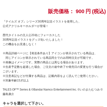
ドラゴンボール
販売価格：
900
円
(税込)
ラブライブ！シリーズ
『テイルズ オブ』シリーズ30周年記念イラストを使用した、
公式アクリルキーホルダーが登場！
ラブライブ！
歴代タイトルの主人公20名にフォーカスした
30周年記念イラストをグッズ化いたしました！
ラブライブ！サンシャイン‼
この機会をお見逃しなく！
※商品詳細ページに【発送条件あり】アイコンが表示されている商品は、
ラブライブ！虹ヶ咲学園スクールアイドル同好会
同じアイコンが表示されている商品同士でのみ同時注文が可能です。
※画像はイメージです。実際の商品とは異なる場合があります。
ラブライブ！スーパースター!!
※生産予定数を超過した場合、ご注文の途中終了や発売日の変更を行う場合が
ございます。
※注意表記などが付属する商品は、記載内容をよく読んでご使用ください。
アイドリッシュセブン
※対象年齢15才以上
モフモフパレード
TALES OF™ Series & ©Bandai Namco Entertainment Inc. ©いのまたむつみ ©
藤島康介
キャラを選択して下さい。