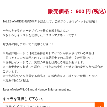
ドラゴンボール
販売価格：
900
円
(税込)
ラブライブ！シリーズ
TALES of ARISE 発売5周年を記念して、公式アクリルマグネットが登場！
本作のキャラクターデザインを務める岩本稔さんの
ラブライブ！
描き下ろしイラストを使用したアクリルマグネットです！
ラブライブ！サンシャイン‼
ぜひ身の回りに飾ってご使用ください！
※商品詳細ページに【発送条件あり】アイコンが表示されている商品は、
ラブライブ！虹ヶ咲学園スクールアイドル同好会
同じアイコンが表示されている商品同士でのみ同時注文が可能です。
※画像はイメージです。実際の商品とは異なる場合があります。
ラブライブ！スーパースター!!
※生産予定数を超過した場合、ご注文の途中終了や発売日の変更を行う場合が
ございます。
※注意表記などが付属する商品は、記載内容をよく読んでご使用ください。
アイドリッシュセブン
※対象年齢15才以上
モフモフパレード
Tales of Arise™& ©Bandai Namco Entertainment Inc.
キャラを選択して下さい。