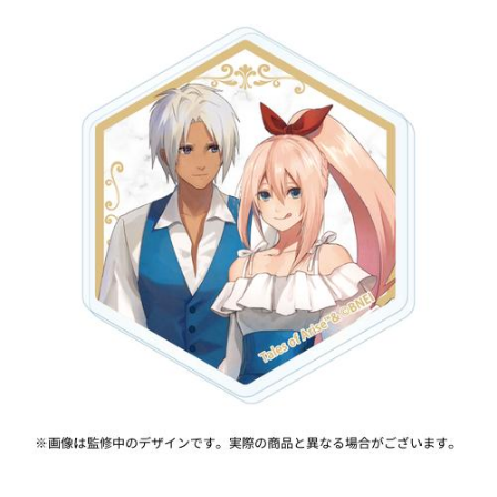
ASOBI TICKET
ASOBI STAGE
プロジェクトアイマス ヴイアライヴ
その他先行受付
テイルズ オブ シリーズ
電音部
プレミアム会員とは
鉄拳
太鼓の達人
ACE COMBAT
パックマン
ナムコクラシック
スサノオマジック
ガンダムシリーズ