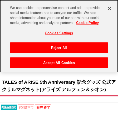
We use cookies to personalise content and ads, to provide
social media features and to analyse our traffic. We also
share information about your use of our site with our social
CHANNEL
STORE
EVENT
media, advertising and analytics partners.
Cookie Policy
グッズ
ゲーム
電子書籍
CD / Blu-ray
Cookies Settings
キャラクター
ジャンル
CHANNEL
アイドルマスターシリーズ
イベントグッズ
【重要】二段階認証設定およびID・パスワード管理のお願い
Reject All
ASOBI CHANNEL TOP
トイ・ホビー
アイドルマスター
【重要】「代金引換」決済および納品書同梱の終了のお知らせ
Accept All Cookies
STORE
トップ
生活雑貨
> キャラクター >
テイルズ オブ シリーズ
> TALES of ARISE 5th Anniversary 記念グ
アイドルマスター シンデレラガールズ
ッズ 公式アクリルマグネット(アライズ アルフェン＆シオン)
ASOBI STORE TOP
グッズ
アイドルマスター ミリオンライブ！
TALES of ARISE 5th Anniversary 記念グッズ 公式ア
ゲーム
電子書籍
クリルマグネット(アライズ アルフェン＆シオン)
アイドルマスター SideM
CD / Blu-ray
アイドルマスター シャイニーカラーズ
EVENT
学園アイドルマスター