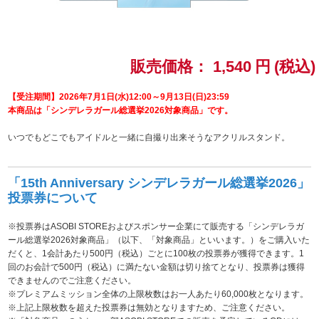
ドラゴンボール
ラブライブ！シリーズ
販売価格：
1,540
円
(税込)
ラブライブ！
【受注期間】2026年7月1日(水)12:00～9月13日(日)23:59
本商品は「シンデレラガール総選挙2026対象商品」です。
ラブライブ！サンシャイン‼
いつでもどこでもアイドルと一緒に自撮り出来そうなアクリルスタンド。
ラブライブ！虹ヶ咲学園スクールアイドル同好会
「15th Anniversary シンデレラガール総選挙2026」
投票券について
ラブライブ！スーパースター!!
※投票券はASOBI STOREおよびスポンサー企業にて販売する「シンデレラガ
アイドリッシュセブン
ール総選挙2026対象商品」（以下、「対象商品」といいます。）をご購入いた
だくと、1会計あたり500円（税込）ごとに100枚の投票券が獲得できます。1
モフモフパレード
回のお会計で500円（税込）に満たない金額は切り捨てとなり、投票券は獲得
できませんのでご注意ください。
※プレミアムミッション全体の上限枚数はお一人あたり60,000枚となります。
※上記上限枚数を超えた投票券は無効となりますため、ご注意ください。