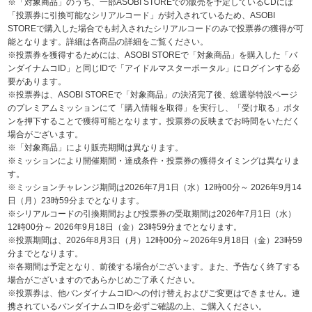
※「対象商品」のうち、一部ASOBI STOREでの販売を予定しているCDには
「投票券に引換可能なシリアルコード」が封入されているため、ASOBI
STOREで購入した場合でも封入されたシリアルコードのみで投票券の獲得が可
能となります。詳細は各商品の詳細をご覧ください。
※投票券を獲得するためには、ASOBI STOREで「対象商品」を購入した「バ
ンダイナムコID」と同じIDで「アイドルマスターポータル」にログインする必
要があります。
※投票券は、ASOBI STOREで「対象商品」の決済完了後、総選挙特設ページ
のプレミアムミッションにて「購入情報を取得」を実行し、「受け取る」ボタ
ンを押下することで獲得可能となります。投票券の反映までお時間をいただく
場合がございます。
※「対象商品」により販売期間は異なります。
※ミッションにより開催期間・達成条件・投票券の獲得タイミングは異なりま
す。
※ミッションチャレンジ期間は2026年7月1日（水）12時00分～ 2026年9月14
日（月）23時59分までとなります。
※シリアルコードの引換期間および投票券の受取期間は2026年7月1日（水）
12時00分～ 2026年9月18日（金）23時59分までとなります。
※投票期間は、2026年8月3日（月）12時00分～2026年9月18日（金）23時59
分までとなります。
※各期間は予定となり、前後する場合がございます。また、予告なく終了する
場合がございますのであらかじめご了承ください。
※投票券は、他バンダイナムコIDへの付け替えおよびご変更はできません。連
携されているバンダイナムコIDを必ずご確認の上、ご購入ください。