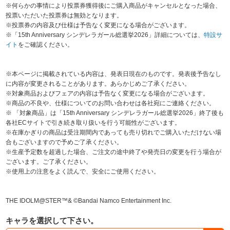
※何らかの事情により投票券獲得後にご購入商品がキャンセルとなった場合、
投票いただいた投票券は無効となります。
※投票券の内容及び仕様は予告なく変更になる場合がございます。
※「15th Anniversary シンデレラガール総選挙2026」詳細については、
特設サ
イト
をご確認ください。
※本ページに掲載されている内容は、発表日現在のものです。発表後予告なし
に内容が変更されることがあります。あらかじめご了承ください。
※対象商品およびフェアの内容は予告なく変更になる場合がございます。
※商品の不良や、仕様についてのお問い合わせは各社宛にご連絡ください。
※ 「対象商品」は「15th Anniversary シンデレラガール総選挙2026」終了後も
各社ECサイトで引き続き取り扱いを行う可能性がございます。
※在庫かぎりの商品は受注期間内であっても売り切れでご購入いただけない場
合もございますので予めご了承ください。
※生産予定数を超過した場合、ご注文の途中終了や発売日の変更を行う場合が
ございます。ご了承ください。
※使用上の注意をよく読んで、安全にご使用ください。
THE IDOLM@STER™& ©Bandai Namco Entertainment Inc.
キャラを選択して下さい。