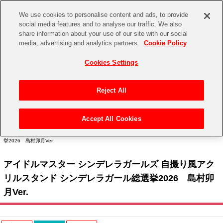
We use cookies to personalise content and ads, to provide
social media features and to analyse our traffic. We also
share information about your use of our site with our social
CHANNEL
STORE
EVENT
media, advertising and analytics partners.
Cookie Policy
グッズ
ゲーム
電子書籍
CD / Blu-ray
Cookies Settings
キャラクター
ジャンル
CHANNEL
アイドルマスターシリーズ
イベントグッズ
【重要】二段階認証設定およびID・パスワード管理のお願い
Reject All
ASOBI CHANNEL TOP
トイ・ホビー
アイドルマスター
【重要】「代金引換」決済および納品書同梱の終了のお知らせ
Accept All Cookies
STORE
トップ
生活雑貨
> キャラクター >
アイドルマスター シリーズ
>
アイドルマスター シンデレラガール
アイドルマスター シンデレラガールズ
ズ
> アイドルマスター シンデレラガールズ 自撮り風アクリルスタンド シンデレラガール総選
挙2026 島村卯月Ver.
ASOBI STORE TOP
グッズ
アイドルマスター ミリオンライブ！
アイドルマスター シンデレラガールズ 自撮り風アク
ゲーム
電子書籍
アイドルマスター SideM
リルスタンド シンデレラガール総選挙2026 島村卯
CD / Blu-ray
月Ver.
アイドルマスター シャイニーカラーズ
EVENT
学園アイドルマスター