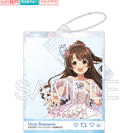
ASOBI TICKET
ASOBI STAGE
プロジェクトアイマス ヴイアライヴ
その他先行受付
テイルズ オブ シリーズ
電音部
プレミアム会員とは
鉄拳
太鼓の達人
ACE COMBAT
パックマン
ナムコクラシック
スサノオマジック
ガンダムシリーズ