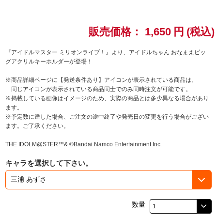
ドラゴンボール
販売価格：
1,650
円
(税込)
ラブライブ！シリーズ
『アイドルマスター ミリオンライブ！』より、アイドルちゃん おなまえビッ
グアクリルキーホルダーが登場！
ラブライブ！
※商品詳細ページに【発送条件あり】アイコンが表示されている商品は、
ラブライブ！サンシャイン‼
同じアイコンが表示されている商品同士でのみ同時注文が可能です。
※掲載している画像はイメージのため、実際の商品とは多少異なる場合があり
ます。
ラブライブ！虹ヶ咲学園スクールアイドル同好会
※予定数に達した場合、ご注文の途中終了や発売日の変更を行う場合がござい
ます。ご了承ください。
ラブライブ！スーパースター!!
THE IDOLM@STER™& ©Bandai Namco Entertainment Inc.
アイドリッシュセブン
キャラを選択して下さい。
モフモフパレード
数量