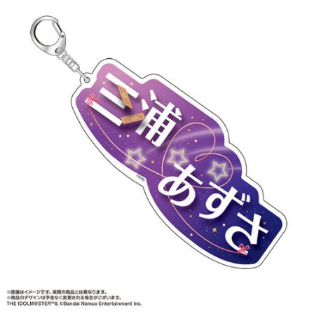
ASOBI TICKET
ASOBI STAGE
プロジェクトアイマス ヴイアライヴ
その他先行受付
テイルズ オブ シリーズ
電音部
プレミアム会員とは
鉄拳
太鼓の達人
ACE COMBAT
パックマン
ナムコクラシック
スサノオマジック
ガンダムシリーズ