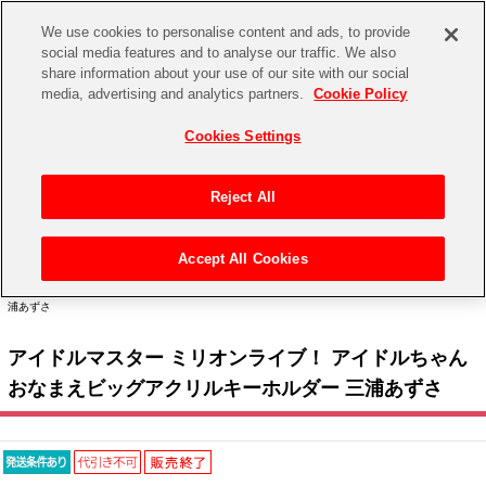
We use cookies to personalise content and ads, to provide
social media features and to analyse our traffic. We also
share information about your use of our site with our social
CHANNEL
STORE
EVENT
media, advertising and analytics partners.
Cookie Policy
グッズ
ゲーム
電子書籍
CD / Blu-ray
Cookies Settings
キャラクター
ジャンル
CHANNEL
アイドルマスターシリーズ
イベントグッズ
【重要】二段階認証設定およびID・パスワード管理のお願い
Reject All
ASOBI CHANNEL TOP
トイ・ホビー
アイドルマスター
【重要】「代金引換」決済および納品書同梱の終了のお知らせ
Accept All Cookies
STORE
トップ
生活雑貨
> キャラクター >
アイドルマスター シリーズ
>
アイドルマスター ミリオンライブ！
アイドルマスター シンデレラガールズ
> アイドルマスター ミリオンライブ！ アイドルちゃん おなまえビッグアクリルキーホルダー 三
浦あずさ
ASOBI STORE TOP
グッズ
アイドルマスター ミリオンライブ！
アイドルマスター ミリオンライブ！ アイドルちゃん
ゲーム
電子書籍
アイドルマスター SideM
おなまえビッグアクリルキーホルダー 三浦あずさ
CD / Blu-ray
アイドルマスター シャイニーカラーズ
EVENT
学園アイドルマスター