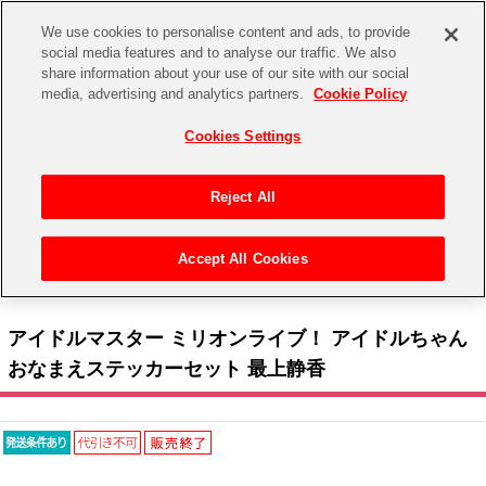
We use cookies to personalise content and ads, to provide
social media features and to analyse our traffic. We also
share information about your use of our site with our social
CHANNEL
STORE
EVENT
media, advertising and analytics partners.
Cookie Policy
グッズ
ゲーム
電子書籍
CD / Blu-ray
Cookies Settings
キャラクター
ジャンル
CHANNEL
アイドルマスターシリーズ
イベントグッズ
【重要】二段階認証設定およびID・パスワード管理のお願い
Reject All
ASOBI CHANNEL TOP
トイ・ホビー
アイドルマスター
【重要】「代金引換」決済および納品書同梱の終了のお知らせ
Accept All Cookies
STORE
トップ
生活雑貨
> キャラクター >
アイドルマスター シリーズ
>
アイドルマスター ミリオンライブ！
アイドルマスター シンデレラガールズ
> アイドルマスター ミリオンライブ！ アイドルちゃん おなまえステッカーセット 最上静香
ASOBI STORE TOP
グッズ
アイドルマスター ミリオンライブ！
アイドルマスター ミリオンライブ！ アイドルちゃん
ゲーム
電子書籍
おなまえステッカーセット 最上静香
アイドルマスター SideM
CD / Blu-ray
アイドルマスター シャイニーカラーズ
EVENT
学園アイドルマスター