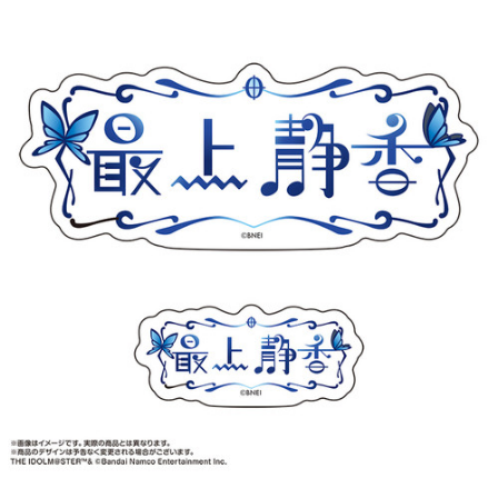
ASOBI TICKET
ASOBI STAGE
プロジェクトアイマス ヴイアライヴ
その他先行受付
テイルズ オブ シリーズ
電音部
プレミアム会員とは
鉄拳
太鼓の達人
ACE COMBAT
パックマン
ナムコクラシック
スサノオマジック
ガンダムシリーズ