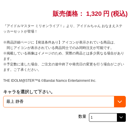
ドラゴンボール
販売価格：
1,320
円
(税込)
ラブライブ！シリーズ
『アイドルマスター ミリオンライブ！』より、アイドルちゃん おなまえステ
ッカーセットが登場！
ラブライブ！
※商品詳細ページに【発送条件あり】アイコンが表示されている商品は、
同じアイコンが表示されている商品同士でのみ同時注文が可能です。
ラブライブ！サンシャイン‼
※掲載している画像はイメージのため、実際の商品とは多少異なる場合があり
ます。
※予定数に達した場合、ご注文の途中終了や発売日の変更を行う場合がござい
ラブライブ！虹ヶ咲学園スクールアイドル同好会
ます。ご了承ください。
ラブライブ！スーパースター!!
THE IDOLM@STER™& ©Bandai Namco Entertainment Inc.
キャラを選択して下さい。
アイドリッシュセブン
モフモフパレード
数量