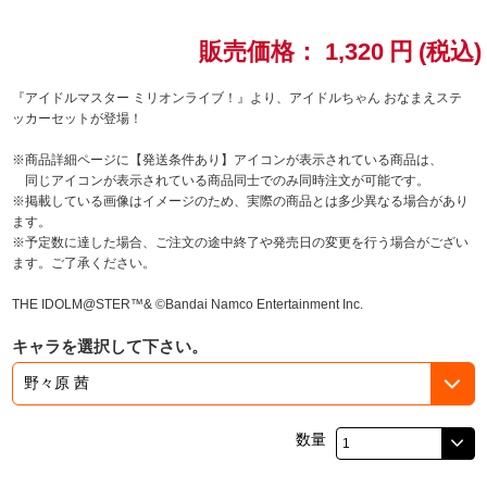
ドラゴンボール
販売価格：
1,320
円
(税込)
ラブライブ！シリーズ
『アイドルマスター ミリオンライブ！』より、アイドルちゃん おなまえステ
ッカーセットが登場！
ラブライブ！
※商品詳細ページに【発送条件あり】アイコンが表示されている商品は、
同じアイコンが表示されている商品同士でのみ同時注文が可能です。
ラブライブ！サンシャイン‼
※掲載している画像はイメージのため、実際の商品とは多少異なる場合があり
ます。
※予定数に達した場合、ご注文の途中終了や発売日の変更を行う場合がござい
ラブライブ！虹ヶ咲学園スクールアイドル同好会
ます。ご了承ください。
ラブライブ！スーパースター!!
THE IDOLM@STER™& ©Bandai Namco Entertainment Inc.
キャラを選択して下さい。
アイドリッシュセブン
モフモフパレード
数量