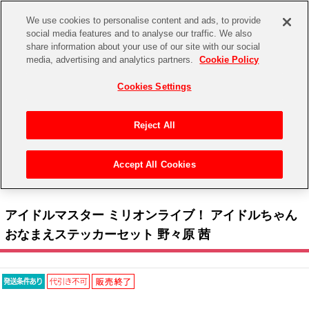
We use cookies to personalise content and ads, to provide
social media features and to analyse our traffic. We also
share information about your use of our site with our social
CHANNEL
STORE
EVENT
media, advertising and analytics partners.
Cookie Policy
グッズ
ゲーム
電子書籍
CD / Blu-ray
Cookies Settings
キャラクター
ジャンル
CHANNEL
アイドルマスターシリーズ
イベントグッズ
【重要】二段階認証設定およびID・パスワード管理のお願い
Reject All
ASOBI CHANNEL TOP
トイ・ホビー
アイドルマスター
【重要】「代金引換」決済および納品書同梱の終了のお知らせ
Accept All Cookies
STORE
トップ
生活雑貨
> キャラクター >
アイドルマスター シリーズ
>
アイドルマスター ミリオンライブ！
アイドルマスター シンデレラガールズ
> アイドルマスター ミリオンライブ！ アイドルちゃん おなまえステッカーセット 野々原 茜
ASOBI STORE TOP
グッズ
アイドルマスター ミリオンライブ！
アイドルマスター ミリオンライブ！ アイドルちゃん
ゲーム
電子書籍
おなまえステッカーセット 野々原 茜
アイドルマスター SideM
CD / Blu-ray
アイドルマスター シャイニーカラーズ
EVENT
学園アイドルマスター