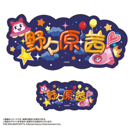
ASOBI TICKET
ASOBI STAGE
プロジェクトアイマス ヴイアライヴ
その他先行受付
テイルズ オブ シリーズ
電音部
プレミアム会員とは
鉄拳
太鼓の達人
ACE COMBAT
パックマン
ナムコクラシック
スサノオマジック
ガンダムシリーズ