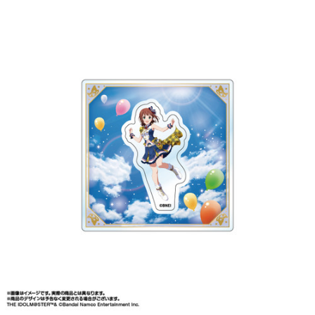
ASOBI TICKET
ASOBI STAGE
プロジェクトアイマス ヴイアライヴ
その他先行受付
テイルズ オブ シリーズ
電音部
プレミアム会員とは
鉄拳
太鼓の達人
ACE COMBAT
パックマン
ナムコクラシック
スサノオマジック
ガンダムシリーズ