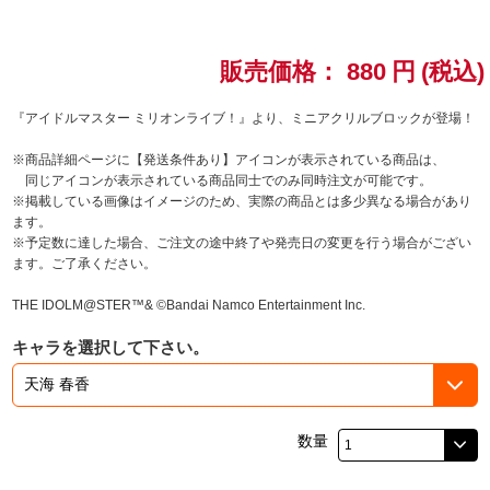
ドラゴンボール
販売価格：
880
円
(税込)
ラブライブ！シリーズ
『アイドルマスター ミリオンライブ！』より、ミニアクリルブロックが登場！
ラブライブ！
※商品詳細ページに【発送条件あり】アイコンが表示されている商品は、
同じアイコンが表示されている商品同士でのみ同時注文が可能です。
ラブライブ！サンシャイン‼
※掲載している画像はイメージのため、実際の商品とは多少異なる場合があり
ます。
※予定数に達した場合、ご注文の途中終了や発売日の変更を行う場合がござい
ラブライブ！虹ヶ咲学園スクールアイドル同好会
ます。ご了承ください。
ラブライブ！スーパースター!!
THE IDOLM@STER™& ©Bandai Namco Entertainment Inc.
キャラを選択して下さい。
アイドリッシュセブン
モフモフパレード
数量