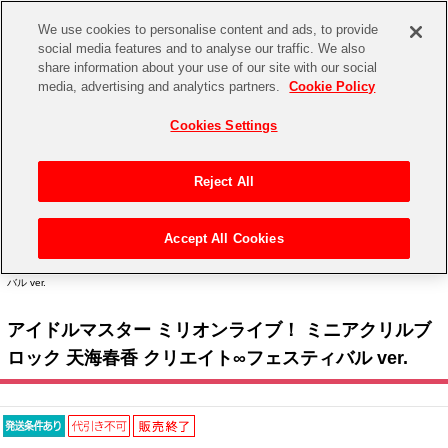
We use cookies to personalise content and ads, to provide
social media features and to analyse our traffic. We also
share information about your use of our site with our social
CHANNEL
STORE
EVENT
media, advertising and analytics partners.
Cookie Policy
グッズ
ゲーム
電子書籍
CD / Blu-ray
Cookies Settings
キャラクター
ジャンル
CHANNEL
アイドルマスターシリーズ
イベントグッズ
【重要】二段階認証設定およびID・パスワード管理のお願い
Reject All
ASOBI CHANNEL TOP
トイ・ホビー
アイドルマスター
【重要】「代金引換」決済および納品書同梱の終了のお知らせ
Accept All Cookies
STORE
トップ
生活雑貨
> キャラクター >
アイドルマスター シリーズ
>
アイドルマスター ミリオンライブ！
アイドルマスター シンデレラガールズ
> アイドルマスター ミリオンライブ！ ミニアクリルブロック 天海春香 クリエイト∞フェスティ
バル ver.
ASOBI STORE TOP
グッズ
アイドルマスター ミリオンライブ！
アイドルマスター ミリオンライブ！ ミニアクリルブ
ゲーム
電子書籍
アイドルマスター SideM
ロック 天海春香 クリエイト∞フェスティバル ver.
CD / Blu-ray
アイドルマスター シャイニーカラーズ
EVENT
学園アイドルマスター