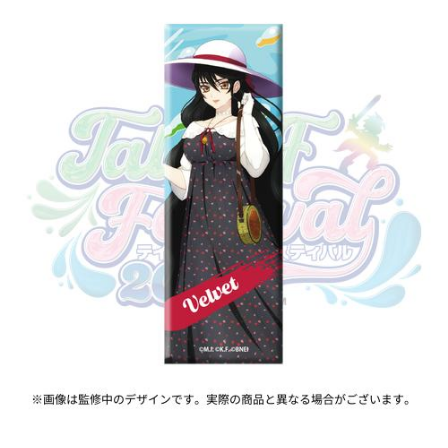
ASOBI TICKET
ASOBI STAGE
プロジェクトアイマス ヴイアライヴ
その他先行受付
テイルズ オブ シリーズ
電音部
プレミアム会員とは
鉄拳
太鼓の達人
ACE COMBAT
パックマン
ナムコクラシック
スサノオマジック
ガンダムシリーズ