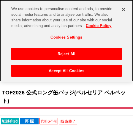
We use cookies to personalise content and ads, to provide
social media features and to analyse our traffic. We also
share information about your use of our site with our social
CHANNEL
STORE
EVENT
media, advertising and analytics partners.
Cookie Policy
グッズ
ゲーム
電子書籍
CD / Blu-ray
Cookies Settings
キャラクター
ジャンル
CHANNEL
アイドルマスターシリーズ
イベントグッズ
【重要】二段階認証設定およびID・パスワード管理のお願い
Reject All
ASOBI CHANNEL TOP
トイ・ホビー
アイドルマスター
【重要】「代金引換」決済および納品書同梱の終了のお知らせ
Accept All Cookies
STORE
トップ
生活雑貨
> キャラクター >
テイルズ オブ シリーズ
> TOF2026 公式ロング缶バッジ(ベルセリア
アイドルマスター シンデレラガールズ
ベルベット)
ASOBI STORE TOP
グッズ
アイドルマスター ミリオンライブ！
TOF2026 公式ロング缶バッジ(ベルセリア ベルベッ
ゲーム
電子書籍
ト)
アイドルマスター SideM
CD / Blu-ray
アイドルマスター シャイニーカラーズ
EVENT
学園アイドルマスター