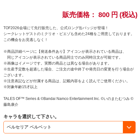
ドラゴンボール
販売価格：
800
円
(税込)
ラブライブ！シリーズ
TOF2026会場にて先行販売した、公式ロング缶バッジが登場！
シークレットゲストのミクリオ・ビエゾも含めた24種をご用意しております。
この機会をお見逃しなく！
ラブライブ！
※商品詳細ページに【発送条件あり】アイコンが表示されている商品は、
ラブライブ！サンシャイン‼
同じアイコンが表示されている商品同士でのみ同時注文が可能です。
※画像はイメージです。実際の商品とは異なる場合があります。
※生産予定数を超過した場合、ご注文の途中終了や発売日の変更を行う場合が
ラブライブ！虹ヶ咲学園スクールアイドル同好会
ございます。
※注意表記などが付属する商品は、記載内容をよく読んでご使用ください。
ラブライブ！スーパースター!!
※対象年齢15才以上
TALES OF™ Series & ©Bandai Namco Entertainment Inc. ©いのまたむつみ ©
アイドリッシュセブン
藤島康介
モフモフパレード
キャラを選択して下さい。