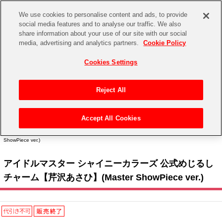
We use cookies to personalise content and ads, to provide
social media features and to analyse our traffic. We also
share information about your use of our site with our social
CHANNEL
STORE
EVENT
media, advertising and analytics partners.
Cookie Policy
グッズ
ゲーム
電子書籍
CD / Blu-ray
Cookies Settings
キャラクター
ジャンル
CHANNEL
アイドルマスターシリーズ
イベントグッズ
【重要】二段階認証設定およびID・パスワード管理のお願い
Reject All
ASOBI CHANNEL TOP
トイ・ホビー
アイドルマスター
【重要】「代金引換」決済および納品書同梱の終了のお知らせ
Accept All Cookies
STORE
トップ
生活雑貨
> キャラクター >
アイドルマスター シリーズ
>
アイドルマスター シャイニーカラー
アイドルマスター シンデレラガールズ
ズ
> アイドルマスター シャイニーカラーズ 公式めじるしチャーム【芹沢あさひ】(Master
ShowPiece ver.)
ASOBI STORE TOP
グッズ
アイドルマスター ミリオンライブ！
アイドルマスター シャイニーカラーズ 公式めじるし
ゲーム
電子書籍
アイドルマスター SideM
チャーム【芹沢あさひ】(Master ShowPiece ver.)
CD / Blu-ray
アイドルマスター シャイニーカラーズ
EVENT
学園アイドルマスター