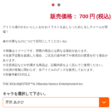
ドラゴンボール
販売価格：
700
円
(税込)
ラブライブ！シリーズ
アイドル達のかわいらしいおかおイラストをあしらっためじるしチャームが登
場！
ラブライブ！
傘や大事なものにつけて目印にしてくださいね♪
ラブライブ！サンシャイン‼
※画像はイメージです。実際の商品とは異なる場合があります。
※生産予定数を超過した場合、ご注文の途中終了や発売日の変更を行う場合が
ラブライブ！虹ヶ咲学園スクールアイドル同好会
あります。
※注意表記などが付属する商品は、記載内容をよく読んでご使用ください。
ラブライブ！スーパースター!!
※出演の有無に関わらず、全アイドルのグッズを販売しております。
※対象年齢15才以上
アイドリッシュセブン
THE IDOLM@STER™& ©Bandai Namco Entertainment Inc.
モフモフパレード
キャラを選択して下さい。