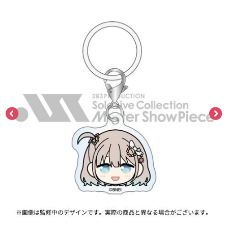
ASOBI TICKET
ASOBI STAGE
プロジェクトアイマス ヴイアライヴ
その他先行受付
テイルズ オブ シリーズ
電音部
プレミアム会員とは
鉄拳
太鼓の達人
ACE COMBAT
パックマン
ナムコクラシック
スサノオマジック
ガンダムシリーズ