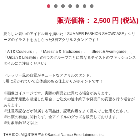
ドラゴンボール
販売価格：
2,500
円
(税込)
ラブライブ！シリーズ
夏らしい装いのアイドル達を描いた「SUMMER FASHION SHOWCASE」シリ
ーズのイラストをあしらった3層アクリルスタンドです！
ラブライブ！
「Art & Couleurs」、「Maestria & Tradizione」、「Street & Avant-garde」、
ラブライブ！サンシャイン‼
「Urban & Lifestyle」の4つのグループごとに異なるテイストのファッションス
タイルにご注目ください♪
ラブライブ！虹ヶ咲学園スクールアイドル同好会
ドレッサー風の背景がキュートなアクリルスタンド。
3層に分かれていて立体感のある仕上がりがポイントです！
ラブライブ！スーパースター!!
※画像はイメージです。実際の商品とは異なる場合があります。
※生産予定数を超過した場合、ご注文の途中終了や発売日の変更を行う場合が
アイドリッシュセブン
あります。
※注意表記などが付属する商品は、記載内容をよく読んでご使用ください。
モフモフパレード
※出演の有無に関わらず、全アイドルのグッズを販売しております。
※対象年齢15才以上
THE IDOLM@STER™& ©Bandai Namco Entertainment Inc.