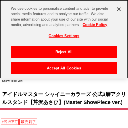
We use cookies to personalise content and ads, to provide
social media features and to analyse our traffic. We also
share information about your use of our site with our social
CHANNEL
STORE
EVENT
media, advertising and analytics partners.
Cookie Policy
グッズ
ゲーム
電子書籍
CD / Blu-ray
Cookies Settings
キャラクター
ジャンル
CHANNEL
アイドルマスターシリーズ
イベントグッズ
【重要】二段階認証設定およびID・パスワード管理のお願い
Reject All
ASOBI CHANNEL TOP
トイ・ホビー
アイドルマスター
【重要】「代金引換」決済および納品書同梱の終了のお知らせ
Accept All Cookies
STORE
トップ
生活雑貨
> キャラクター >
アイドルマスター シリーズ
>
アイドルマスター シャイニーカラー
アイドルマスター シンデレラガールズ
ズ
> アイドルマスター シャイニーカラーズ 公式3層アクリルスタンド【芹沢あさひ】(Master
ShowPiece ver.)
ASOBI STORE TOP
グッズ
アイドルマスター ミリオンライブ！
アイドルマスター シャイニーカラーズ 公式3層アクリ
ゲーム
電子書籍
アイドルマスター SideM
ルスタンド【芹沢あさひ】(Master ShowPiece ver.)
CD / Blu-ray
アイドルマスター シャイニーカラーズ
EVENT
学園アイドルマスター