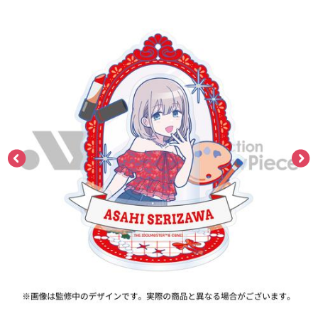
ASOBI TICKET
ASOBI STAGE
プロジェクトアイマス ヴイアライヴ
その他先行受付
テイルズ オブ シリーズ
電音部
プレミアム会員とは
鉄拳
太鼓の達人
ACE COMBAT
パックマン
ナムコクラシック
スサノオマジック
ガンダムシリーズ