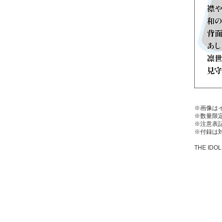
※画像は
※数量限
※注意表
※付録は
THE IDOL