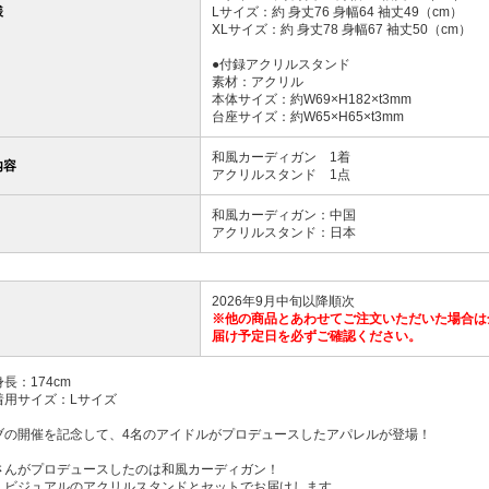
様
Lサイズ：約 身丈76 身幅64 袖丈49（cm）
XLサイズ：約 身丈78 身幅67 袖丈50（cm）
●付録アクリルスタンド
素材：アクリル
本体サイズ：約W69×H182×t3mm
台座サイズ：約W65×H65×t3mm
和風カーディガン 1着
内容
アクリルスタンド 1点
和風カーディガン：中国
アクリルスタンド：日本
2026年9月中旬以降順次
※他の商品とあわせてご注文いただいた場合は
届け予定日を必ずご確認ください。
長：174cm
着用サイズ：Lサイズ
ブの開催を記念して、4名のアイドルがプロデュースしたアパレルが登場！
さんがプロデュースしたのは和風カーディガン！
しビジュアルのアクリルスタンドとセットでお届けします。