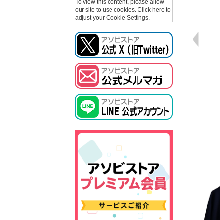
To view this content, please allow
our site to use cookies.
Click here to
adjust your Cookie Settings.