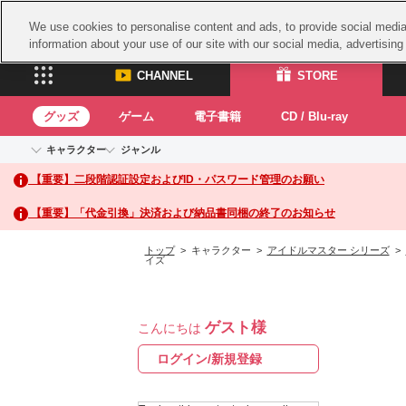
We use cookies to personalise content and ads, to provide social media 
information about your use of our site with our social media, advertisin
CHANNEL
STORE
グッズ
ゲーム
電子書籍
CD / Blu-ray
キャラクター
ジャンル
CHANNEL
STORE
【重要】二段階認証設定およびID・パスワード管理のお願い
アイドルマスターシリーズ
イベントグッズ
鉄拳
ASOBI CHANNEL TOP
ASOBI STORE 
トイ・ホビー
太鼓
アイドルマスター
【重要】「代金引換」決済および納品書同梱の終了のお知らせ
アイドルマスター シンデレラガールズ
グッズ
生活雑貨
ACE 
アイドルマスター ミリオンライブ！
トップ
> キャラクター >
アイドルマスター シリーズ
>
イズ
ゲーム
パッ
アイドルマスター SideM
アイドルマスター シャイニーカラーズ
ナム
電子書籍
学園アイドルマスター
スサ
CD / Blu-ray
プロジェクトアイマス ヴイアライヴ
ゲスト様
こんにちは
ガン
ログイン/新規登録
テイルズ オブ シリーズ
ドラ
電音部