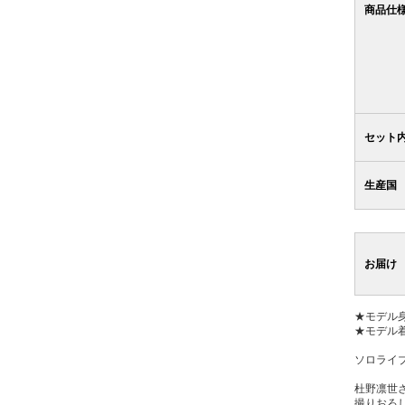
商品仕
セット
生産国
お届け
★モデル身
★モデル
ソロライ
杜野凛世
撮りおろ