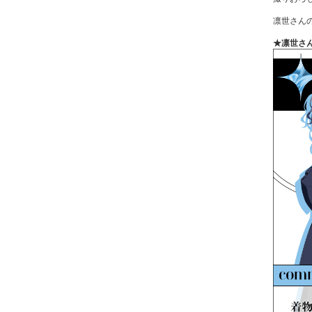
凛世さん
★凛世さ