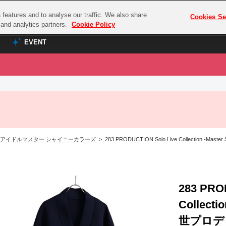
features and to analyse our traffic. We also share
プレミアム会員と
Cookies Se
g and analytics partners.
Cookie Policy
EVENT
EVENT
ラブライブ！シリーズ
プレミアム会員と
TOP
ASOBI TICKET
の達人
ラブライブ！
ラブライブ！サンシャイン‼
ASOBI STAGE
COMBAT
ラブライブ！虹ヶ咲学園スクールアイドル同好会
アイドルマスター シャイニーカラーズ
> 283 PRODUCTION Solo Live Collection
その他先行受付
クマン
ラブライブ！スーパースター!!
コクラシック
アイドリッシュセブン
ノオマジック
モフモフパレード
283 PRO
ダムシリーズ
Collecti
ゴンボール
世プロデ