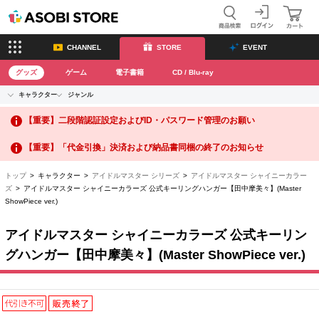
CHANNEL
STORE
EVENT
グッズ
ゲーム
電子書籍
CD / Blu-ray
キャラクター
ジャンル
CHANNEL
アイドルマスターシリーズ
イベントグッズ
【重要】二段階認証設定およびID・パスワード管理のお願い
ASOBI CHANNEL TOP
トイ・ホビー
アイドルマスター
【重要】「代金引換」決済および納品書同梱の終了のお知らせ
STORE
トップ
生活雑貨
> キャラクター >
アイドルマスター シリーズ
>
アイドルマスター シャイニーカラー
アイドルマスター シンデレラガールズ
ズ
> アイドルマスター シャイニーカラーズ 公式キーリングハンガー【田中摩美々】(Master
ShowPiece ver.)
ASOBI STORE TOP
グッズ
アイドルマスター ミリオンライブ！
アイドルマスター シャイニーカラーズ 公式キーリン
ゲーム
電子書籍
アイドルマスター SideM
グハンガー【田中摩美々】(Master ShowPiece ver.)
CD / Blu-ray
アイドルマスター シャイニーカラーズ
EVENT
学園アイドルマスター