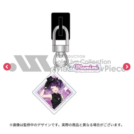
ASOBI TICKET
ASOBI STAGE
プロジェクトアイマス ヴイアライヴ
その他先行受付
テイルズ オブ シリーズ
電音部
プレミアム会員とは
鉄拳
太鼓の達人
ACE COMBAT
パックマン
ナムコクラシック
スサノオマジック
ガンダムシリーズ