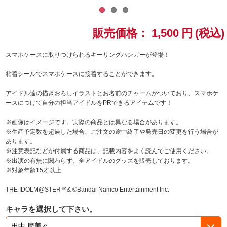
ドラゴンボール
販売価格：
1,500
円
(税込)
ラブライブ！シリーズ
スマホケースに取りつけられるキーリングハンガーが登場！
ラブライブ！
粘着シールでスマホケースに接着することができます。
ラブライブ！サンシャイン‼
アイドル達の描きおろしイラストとお名前のチャームがついており、スマホケ
ースにつけて自分の担当アイドルをPRできるアイテムです！
ラブライブ！虹ヶ咲学園スクールアイドル同好会
※画像はイメージです。実際の商品とは異なる場合があります。
※生産予定数を超過した場合、ご注文の途中終了や発売日の変更を行う場合が
ラブライブ！スーパースター!!
あります。
※注意表記などが付属する商品は、記載内容をよく読んでご使用ください。
※出演の有無に関わらず、全アイドルのグッズを販売しております。
アイドリッシュセブン
※対象年齢15才以上
モフモフパレード
THE IDOLM@STER™& ©Bandai Namco Entertainment Inc.
キャラを選択して下さい。