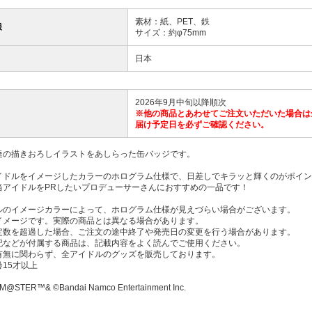
素材：紙、PET、鉄
様
サイズ：約φ75mm
日本
2026年9月中旬以降順次
※他の商品とあわせてご注文いただいた場合は
届け予定日を必ずご確認ください。
達の描きおろしイラストをあしらった缶バッジです。
イドルをイメージしたカラーのホログラム仕様で、日差しでキラッと輝くのがポイン
当アイドルをPRしたいプロデューサーさんにおすすめの一品です！
ルのイメージカラーによって、ホログラム仕様が見えづらい場合がございます。
イメージです。実際の商品とは異なる場合があります。
定数を超過した場合、ご注文の途中終了や発売日の変更を行う場合があります。
記などが付属する商品は、記載内容をよく読んでご使用ください。
有無に関わらず、全アイドルのグッズを販売しております。
15才以上
M@STER™& ©Bandai Namco Entertainment Inc.