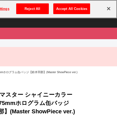
は
ログイン・新規登録
ttings
Reject All
Accept All Cookies
は
グラム缶バッジ【鈴木羽那】(Master ShowPiece ver.)
マスター シャイニーカラー
φ75mmホログラム缶バッジ
Master ShowPiece ver.)