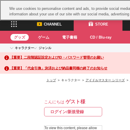
We use cookies to personalise content and ads, to provide social media 
information about your use of our site with our social media, advertisin
CHANNEL
STORE
グッズ
ゲーム
電子書籍
CD / Blu-ray
キャラクター
ジャンル
CHANNEL
STORE
【重要】二段階認証設定およびID・パスワード管理のお願い
アイドルマスターシリーズ
イベントグッズ
鉄拳
ASOBI CHANNEL TOP
ASOBI STORE 
トイ・ホビー
太鼓
アイドルマスター
【重要】「代金引換」決済および納品書同梱の終了のお知らせ
アイドルマスター シンデレラガールズ
グッズ
生活雑貨
ACE 
アイドルマスター ミリオンライブ！
トップ
> キャラクター >
アイドルマスター シリーズ
>
ゲーム
パッ
アイドルマスター SideM
アイドルマスター シャイニーカラーズ
ナム
電子書籍
学園アイドルマスター
ゲスト様
スサ
こんにちは
CD / Blu-ray
プロジェクトアイマス ヴイアライヴ
ガン
ログイン/新規登録
テイルズ オブ シリーズ
ドラ
電音部
To view this content, please allow