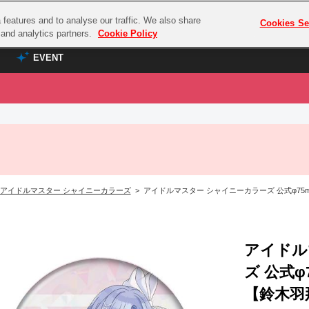
features and to analyse our traffic. We also share
プレミアム会員と
Cookies Se
g and analytics partners.
Cookie Policy
EVENT
EVENT
ラブライブ！シリーズ
プレミアム会員と
TOP
ASOBI TICKET
の達人
ラブライブ！
ラブライブ！サンシャイン‼
ASOBI STAGE
COMBAT
ラブライブ！虹ヶ咲学園スクールアイドル同好会
アイドルマスター シャイニーカラーズ
> アイドルマスター シャイニーカラーズ 公式φ75mmホロ
その他先行受付
クマン
ラブライブ！スーパースター!!
コクラシック
アイドリッシュセブン
ノオマジック
アイドル
モフモフパレード
ダムシリーズ
ズ 公式
ゴンボール
【鈴木羽那】(