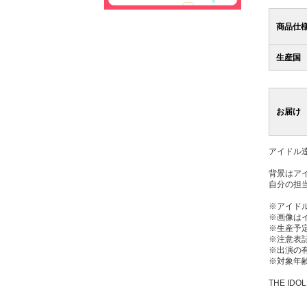
商品仕
生産国
お届け
アイドル
背景はア
自分の担
※アイド
※画像は
※生産予
※注意表
※出演の
※対象年齢
THE IDOL