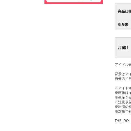
商品仕
生産国
お届け
アイドル
背景はア
自分の担
※アイド
※画像は
※生産予
※注意表
※出演の
※対象年齢
THE IDOL