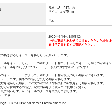
素材：紙、PET、鉄
様
サイズ：約φ75mm
日本
2026年9月中旬以降順次
※他の商品とあわせてご注文いただいた場合は
届け予定日を必ずご確認ください。
達の描きおろしイラストをあしらった缶バッジです。
イドルをイメージしたカラーのホログラム仕様で、日差しでキラッと輝くのがポイン
当アイドルをPRしたいプロデューサーさんにおすすめの一品です！
ルのイメージカラーによって、ホログラム仕様が見えづらい場合がございます。
イメージです。実際の商品とは異なる場合があります。
定数を超過した場合、ご注文の途中終了や発売日の変更を行う場合があります。
記などが付属する商品は、記載内容をよく読んでご使用ください。
有無に関わらず、全アイドルのグッズを販売しております。
15才以上
M@STER™& ©Bandai Namco Entertainment Inc.