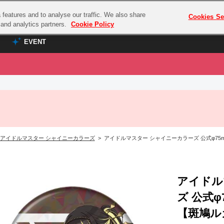
features and to analyse our traffic. We also share
プレミアム会員と
Cookies Se
g and analytics partners.
Cookie Policy
EVENT
EVENT
ラブライブ！シリーズ
プレミアム会員と
TOP
ASOBI TICKET
の達人
ラブライブ！
ラブライブ！サンシャイン‼
ASOBI STAGE
COMBAT
ラブライブ！虹ヶ咲学園スクールアイドル同好会
アイドルマスター シャイニーカラーズ
> アイドルマスター シャイニーカラーズ 公式φ75mmホロ
その他先行受付
クマン
ラブライブ！スーパースター!!
コクラシック
アイドリッシュセブン
ノオマジック
アイドル
モフモフパレード
ダムシリーズ
ズ 公式
ゴンボール
【斑鳩ルカ】(