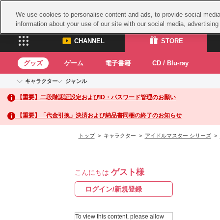
We use cookies to personalise content and ads, to provide social media 
information about your use of our site with our social media, advertisin
CHANNEL
STORE
グッズ
ゲーム
電子書籍
CD / Blu-ray
キャラクター
ジャンル
CHANNEL
STORE
【重要】二段階認証設定およびID・パスワード管理のお願い
アイドルマスターシリーズ
イベントグッズ
鉄拳
ASOBI CHANNEL TOP
ASOBI STORE 
トイ・ホビー
太鼓
アイドルマスター
【重要】「代金引換」決済および納品書同梱の終了のお知らせ
アイドルマスター シンデレラガールズ
グッズ
生活雑貨
ACE 
アイドルマスター ミリオンライブ！
トップ
> キャラクター >
アイドルマスター シリーズ
>
ゲーム
パッ
アイドルマスター SideM
アイドルマスター シャイニーカラーズ
ナム
電子書籍
学園アイドルマスター
ゲスト様
スサ
こんにちは
CD / Blu-ray
プロジェクトアイマス ヴイアライヴ
ガン
ログイン/新規登録
テイルズ オブ シリーズ
ドラ
電音部
To view this content, please allow