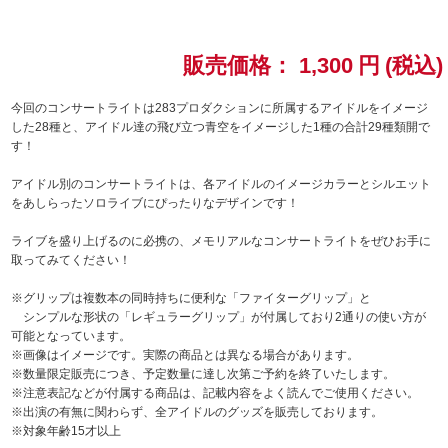
ドラゴンボール
販売価格：
1,300
円
(税込)
ラブライブ！シリーズ
今回のコンサートライトは283プロダクションに所属するアイドルをイメージ
した28種と、アイドル達の飛び立つ青空をイメージした1種の合計29種類開で
ラブライブ！
す！
ラブライブ！サンシャイン‼
アイドル別のコンサートライトは、各アイドルのイメージカラーとシルエット
をあしらったソロライブにぴったりなデザインです！
ラブライブ！虹ヶ咲学園スクールアイドル同好会
ライブを盛り上げるのに必携の、メモリアルなコンサートライトをぜひお手に
取ってみてください！
ラブライブ！スーパースター!!
※グリップは複数本の同時持ちに便利な「ファイターグリップ」と
シンプルな形状の「レギュラーグリップ」が付属しており2通りの使い方が
アイドリッシュセブン
可能となっています。
※画像はイメージです。実際の商品とは異なる場合があります。
モフモフパレード
※数量限定販売につき、予定数量に達し次第ご予約を終了いたします。
※注意表記などが付属する商品は、記載内容をよく読んでご使用ください。
※出演の有無に関わらず、全アイドルのグッズを販売しております。
※対象年齢15才以上