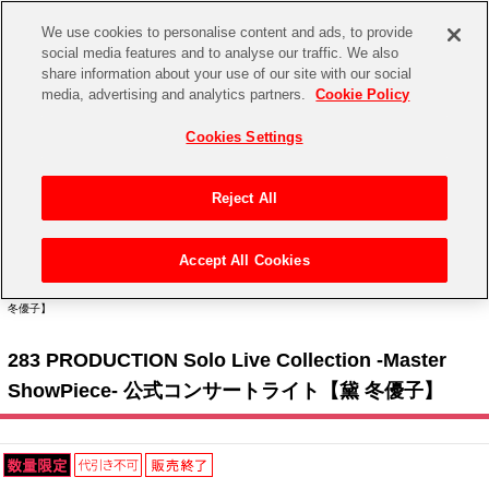
We use cookies to personalise content and ads, to provide
social media features and to analyse our traffic. We also
share information about your use of our site with our social
CHANNEL
STORE
EVENT
media, advertising and analytics partners.
Cookie Policy
グッズ
ゲーム
電子書籍
CD / Blu-ray
Cookies Settings
キャラクター
ジャンル
CHANNEL
アイドルマスターシリーズ
イベントグッズ
【重要】二段階認証設定およびID・パスワード管理のお願い
Reject All
ASOBI CHANNEL TOP
トイ・ホビー
アイドルマスター
【重要】「代金引換」決済および納品書同梱の終了のお知らせ
Accept All Cookies
STORE
トップ
生活雑貨
> キャラクター >
アイドルマスター シリーズ
>
アイドルマスター シャイニーカラー
アイドルマスター シンデレラガールズ
ズ
> 283 PRODUCTION Solo Live Collection -Master ShowPiece- 公式コンサートライト【黛
冬優子】
ASOBI STORE TOP
グッズ
アイドルマスター ミリオンライブ！
283 PRODUCTION Solo Live Collection -Master
ゲーム
電子書籍
アイドルマスター SideM
ShowPiece- 公式コンサートライト【黛 冬優子】
CD / Blu-ray
アイドルマスター シャイニーカラーズ
EVENT
学園アイドルマスター