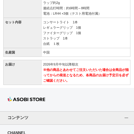
ラップ約2g
連続点灯時間：約6時間～8時間
電池：LR44 ×3個（テスト用電池付属）
セット内容
コンサートライト 1本
レギュラーグリップ 1個
ファイターグリップ 1個
ストラップ 1本
台紙 １枚
生産国
中国
お届け
2026年9月中旬以降順次
※他の商品とあわせてご注文いただいた場合は全商品が揃
ってからの発送となるため、各商品のお届け予定日を必ず
ご確認ください。
コンテンツ
CHANNEL