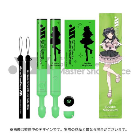
ASOBI TICKET
ASOBI STAGE
プロジェクトアイマス ヴイアライヴ
その他先行受付
テイルズ オブ シリーズ
電音部
プレミアム会員とは
鉄拳
太鼓の達人
ACE COMBAT
パックマン
ナムコクラシック
スサノオマジック
ガンダムシリーズ