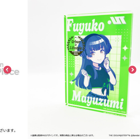
ASOBI TICKET
ASOBI STAGE
プロジェクトアイマス ヴイアライヴ
その他先行受付
テイルズ オブ シリーズ
電音部
プレミアム会員とは
鉄拳
太鼓の達人
ACE COMBAT
パックマン
ナムコクラシック
スサノオマジック
ガンダムシリーズ