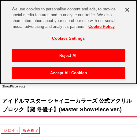
We use cookies to personalise content and ads, to provide
social media features and to analyse our traffic. We also
share information about your use of our site with our social
CHANNEL
STORE
EVENT
media, advertising and analytics partners.
Cookie Policy
グッズ
ゲーム
電子書籍
CD / Blu-ray
Cookies Settings
キャラクター
ジャンル
CHANNEL
アイドルマスターシリーズ
イベントグッズ
【重要】二段階認証設定およびID・パスワード管理のお願い
Reject All
ASOBI CHANNEL TOP
トイ・ホビー
アイドルマスター
【重要】「代金引換」決済および納品書同梱の終了のお知らせ
Accept All Cookies
STORE
トップ
生活雑貨
> キャラクター >
アイドルマスター シリーズ
>
アイドルマスター シャイニーカラー
アイドルマスター シンデレラガールズ
ズ
> アイドルマスター シャイニーカラーズ 公式アクリルブロック【黛 冬優子】(Master
ShowPiece ver.)
ASOBI STORE TOP
グッズ
アイドルマスター ミリオンライブ！
アイドルマスター シャイニーカラーズ 公式アクリル
ゲーム
電子書籍
アイドルマスター SideM
ブロック【黛 冬優子】(Master ShowPiece ver.)
CD / Blu-ray
アイドルマスター シャイニーカラーズ
EVENT
学園アイドルマスター