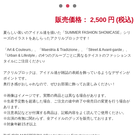
ドラゴンボール
販売価格：
2,500
円
(税込)
ラブライブ！シリーズ
夏らしい装いのアイドル達を描いた「SUMMER FASHION SHOWCASE」シリ
ーズのイラストをあしらったアクリルブロックです！
ラブライブ！
「Art & Couleurs」、「Maestria & Tradizione」、「Street & Avant-garde」、
ラブライブ！サンシャイン‼
「Urban & Lifestyle」の4つのグループごとに異なるテイストのファッションス
タイルにご注目ください♪
ラブライブ！虹ヶ咲学園スクールアイドル同好会
アクリルブロックは、アイドル達が雑誌の表紙を飾っているようなデザインが
ポイントです。
ラブライブ！スーパースター!!
奥行き感がおしゃれなので、ぜひお部屋に飾ってお楽しみください！
※画像はイメージです。実際の商品とは異なる場合があります。
アイドリッシュセブン
※生産予定数を超過した場合、ご注文の途中終了や発売日の変更を行う場合が
あります。
モフモフパレード
※注意表記などが付属する商品は、記載内容をよく読んでご使用ください。
※出演の有無に関わらず、全アイドルのグッズを販売しております。
※対象年齢15才以上