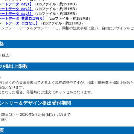
ートデータ_day1】
（zipファイル・約151MB）
ートデータ_day2】
（zipファイル・約151MB）
ートデータ_day3】
（zipファイル・約152MB）
レートデータ_共通ロゴ有り】
（zipファイル・約158MB）
レートデータ_ロゴなし】
（zipファイル・約137MB）
テンプレートデータをダウンロードし、同梱の注意事項に従い、自由にデザインをご
格
0円（税込）
の掲出上限数
中
だけ多くの応援幕を掲出できるよう現在調整中ですが、掲出可能枚数を掲出上限数と
販売となります。
売となった場合、落選時には注文はキャンセルとなります。
ントリー＆デザイン提出受付期間
月30日(木) ～ 2026年5月24日(日)23：59まで
り厳守
表