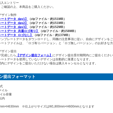
: 購入エントリー
くご確認の上、本商品をご購入ください。
：デザイン制作
ートデータ_day1】
（zipファイル・約151MB）
ートデータ_day2】
（zipファイル・約151MB）
ートデータ_day3】
（zipファイル・約152MB）
レートデータ_共通ロゴ有り】
（zipファイル・約158MB）
レートデータ_ロゴなし】
（zipファイル・約137MB）
テンプレートデータをダウンロードし、同梱の注意事項に従い、自由にデザインをご
レートファイルは、「ロゴ有りバージョン」と「ロゴ無しバージョン」のお好きな方
：デザイン提出
が完成したら
【デザイン提出フォーム】
にデザイン提出受付期間内にご提出ください
レートデータを使用していないデザインは自動的に落選となります。
間内にデザインをご提出いただけない場合は購入キャンセルとなります。
ン提出フォーマット
式
ァイル
ァイル容量
以内
0mm×H630mm ※仕上がりサイズはW1,800mm×H600mmとなります