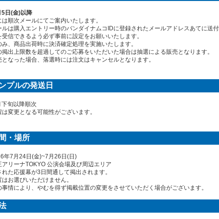
月5日(金)以降
には順次メールにてご案内いたします。
ルは購入エントリー時のバンダイナムコIDに登録されたメールアドレスあてに送付いたします。「ec
を受信できるよう必ず事前に設定をお願いいたします。
のみ、商品出荷時に決済確定処理を実施いたします。
の掲出上限数を超過してのご応募をいただいた場合は抽選による販売となります。
売となった場合、落選時には注文はキャンセルとなります。
ンプルの発送日
8月下旬以降順次
程は変更となる可能性がございます。
間・場所
6年7月24日(金)~7月26日(日)
アリーナTOKYO 公演会場及び周辺エリア
された応援幕が3日間通して掲出されます。
置はお選びいただけません。
の事情により、やむを得ず掲載位置の変更をさせていただく場合がございます。
法