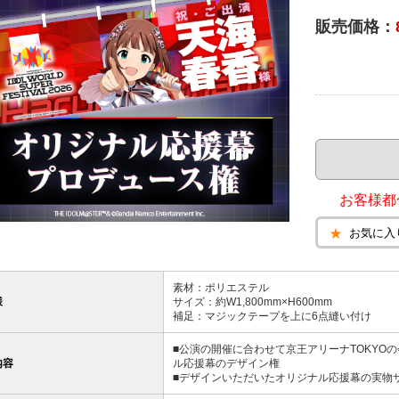
販売価格：
お客様都
お気に入
素材：ポリエステル
様
サイズ：約W1,800mm×H600mm
補足：マジックテープを上に6点縫い付け
■公演の開催に合わせて京王アリーナTOKYO
内容
ル応援幕のデザイン権
■デザインいただいたオリジナル応援幕の実物サ