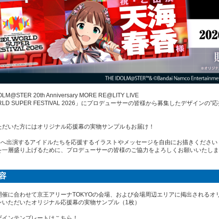
LM@STER 20th Anniversary MORE RE@LITY LIVE
WORLD SUPER FESTIVAL 2026」にプロデューサーの皆様から募集したデザ
ただいた方にはオリジナル応援幕の実物サンプルもお届け！
026へ出演するアイドルたちを応援するイラストやメッセージを自由にお描きください
を一層盛り上げるために、プロデューサーの皆様のご協力をよろしくお願いいたしま
容
開催に合わせて京王アリーナTOKYOの会場、および会場周辺エリアに掲出されるオ
ンいただいたオリジナル応援幕の実物サンプル（1枚）
ザインテンプレートはこちら！