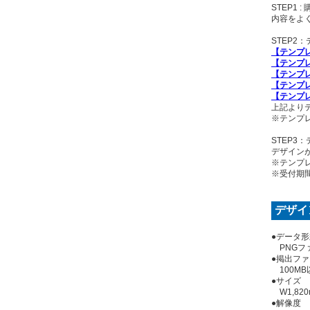
STEP1 
内容をよ
STEP2
【テンプレ
【テンプレ
【テンプレ
【テンプ
【テンプ
上記より
※テンプ
STEP3
デザイン
※テンプ
※受付期
デザイ
●データ形
PNGフ
●掲出フ
100MB
●サイズ
W1,82
●解像度