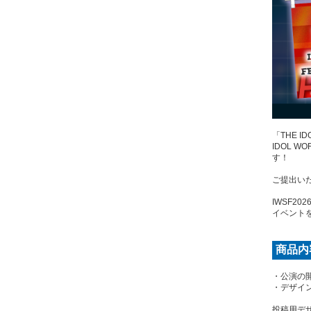
「THE IDO
IDOL 
す！
ご提出い
IWSF2
イベント
商品内
・公演の
・デザイ
投稿用デ