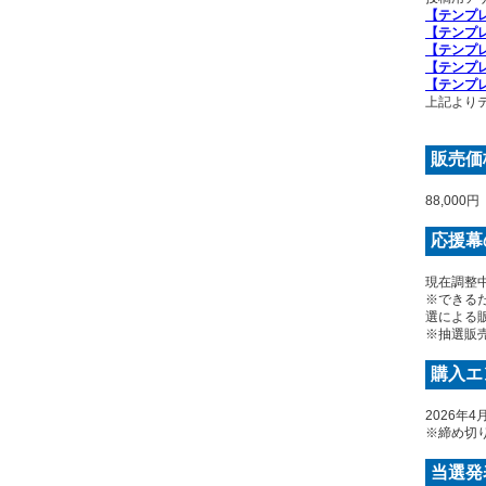
【テンプレ
【テンプレ
【テンプレ
【テンプ
【テンプ
上記より
販売価
88,00
応援幕
現在調整
※できる
選による
※抽選販
購入エ
2026年4
※締め切
当選発