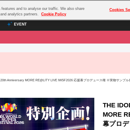
features and to analyse our traffic. We also share
プレミアム会員と
Cookies Se
g and analytics partners.
Cookie Policy
EVENT
EVENT
ラブライブ！シリーズ
プレミアム会員と
TOP
ASOBI TICKET
の達人
ラブライブ！
ラブライブ！サンシャイン‼
ASOBI STAGE
COMBAT
ラブライブ！虹ヶ咲学園スクールアイドル同好会
 20th Anniversary MORE RE@LITY LIVE IWSF2026 応援幕プロデュース権 ※実物サンプ
その他先行受付
クマン
ラブライブ！スーパースター!!
コクラシック
アイドリッシュセブン
ノオマジック
THE IDO
モフモフパレード
ダムシリーズ
MORE RE
ゴンボール
幕プロデ