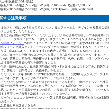
以上推奨(最低100dpi以上)
0dpiの場合のpixel数：W(横幅) 7,165pixel×H(縦幅) 2,480pixel
0dpiの場合のpixel数：W(横幅) 14,331pixel×H(縦幅) 4,961pixel
関する注意事項
込みはおひとり様につき1回までです。なお、提出フォームよりデザインを複数回ご提
ータとさせていただきます。
確定処理が商品出荷時(デザインいただいたオリジナル応援幕の実物サンプル発送時)
ットカード・プリペイド式カード含む)、及びバンダイナムココイン決済のみとなりま
イン提出フォーム】
の利用にはバンダイナムコIDが必要です。必ずASOBI STOR
提出フォームと購入エントリーでバンダイナムコIDの一致が見られなかったデザイ
イン作成・応募にあたり、お客様は以下の内容を表明し、保証するものとします。
ンは、参考とした弊社のコンテンツを除いて自ら制作したオリジナルであること
ンが、第三者の所有権、著作権を含む知的財産権、名誉、信用、肖像・プライバシ
よる使用が第三者の権利を侵害しないこと
イン作成・応募にあたり、直接及び間接的を問わずお客様に生じたトラブル、損失又
して、弊社は一切関与せず、責任を負いかねます。
出いただいたデータを印刷時にCMYKに変換する都合上、ご提出いただいたデータは
合がございます。あらかじめご了承の上、ご提出ください。
込みいただいたものに以下の要素が含まれていたことが判明し、弊社がイベントの性
会場での掲示及びサンプルの発送を予告なく中止する場合がございます。その際、キ
し込みいただいた応援幕デザインの表現・内容等に関する弊社の責任を生じさせるも
載する事項に一切影響を及ぼすものではございません。
バンダイナムコエンターテインメント)又は第三者の所有権、著作権を含む知的財産
のあるもの
は自傷行為を誘引するもの