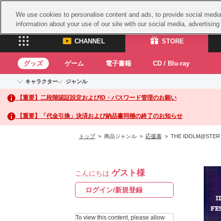
We use cookies to personalise content and ads, to provide social media 
information about your use of our site with our social media, advertisin
CHANNEL
STORE
グッズ
ゲーム
電子書籍
CD / Blu-ray
キャラクター
ジャンル
CHANNEL
STORE
【重要】二段階認証設定およびID・パスワード管理のお願い
アイドルマスターシリーズ
イベントグッズ
鉄拳
ASOBI CHANNEL TOP
ASOBI STORE 
トイ・ホビー
太鼓
アイドルマスター
【重要】「代金引換」決済および納品書同梱の終了のお知らせ
アイドルマスター シンデレラガールズ
グッズ
生活雑貨
ACE 
アイドルマスター ミリオンライブ！
トップ
> 商品ジャンル >
応援幕
> THE IDOLM@STER
ゲーム
パッ
アイドルマスター SideM
アイドルマスター シャイニーカラーズ
ナム
電子書籍
学園アイドルマスター
ゲスト様
スサ
こんにちは
CD / Blu-ray
プロジェクトアイマス ヴイアライヴ
ガン
ログイン/新規登録
テイルズ オブ シリーズ
ドラ
電音部
To view this content, please allow