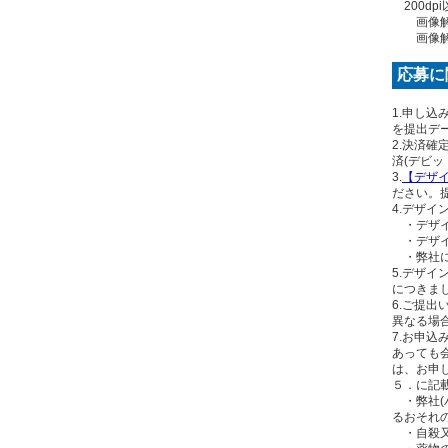
200dpi
画像解像度10
画像解像度20
応募に
1.申し
を提出デ
2.決済
済(デビ
3.
【デザ
ださい。
4.デザ
・デザイ
・デザイ
・弊社に
5.デザ
につきま
6.ご提
異なる場
7.お申
あっても
は、お申
５．に記
・弊社(
るおそれ
・自殺又