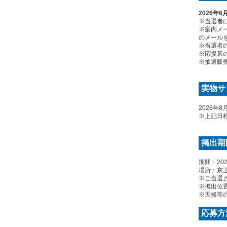
2026年6
※当選者
※案内メー
のメール
※当選者
※応援幕
※抽選販
実物サ
2026年
※上記日
掲出期
期間：202
場所：京王
※ご当選
※掲出位
※天候等
応募方