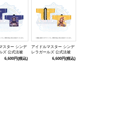
マスター シンデ
アイドルマスター シンデ
ルズ 公式法被
レラガールズ 公式法被
STARLIGHT S
本田未央 (STARLIGHT S
6,600円
(税込)
6,600円
(税込)
th ANNIVERSA
TAGE 10th ANNIVERSA
RY ver.)