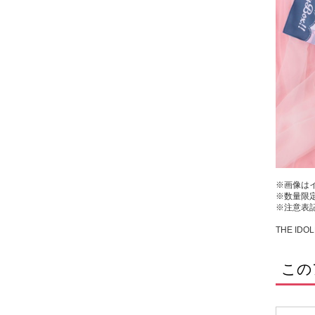
※画像は
※数量限
※注意表
THE IDOL
この