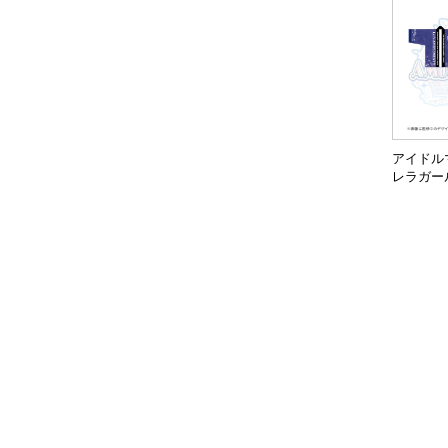
アイドル
レラガー
佐城雪美 (
TAGE 10
RY ver.)