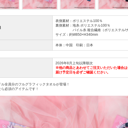
表側素材：ポリエステル100％
裏側素材：地糸 ポリエステル100％
様
パイル糸 複合繊維（ポリエステル/ナイ
サイズ：約W850×H340mm
本体：中国 印刷：日本
2026年8月上旬以降順次
※他の商品とあわせてご注文いただいた場合は
届け予定日を必ずご確認ください。
ドル全員分のフルグラフィックタオルが登場！
なら必須のアイテムです！