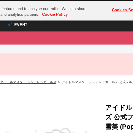
features and to analyse our traffic. We also share
プレミアム会員と
Cookies Se
g and analytics partners.
Cookie Policy
EVENT
EVENT
ラブライブ！シリーズ
プレミアム会員と
TOP
ASOBI TICKET
の達人
ラブライブ！
ラブライブ！サンシャイン‼
ASOBI STAGE
COMBAT
ラブライブ！虹ヶ咲学園スクールアイドル同好会
アイドルマスター シンデレラガールズ
> アイドルマスター シンデレラガールズ 公式フルグラフィック
その他先行受付
クマン
ラブライブ！スーパースター!!
コクラシック
アイドリッシュセブン
ノオマジック
アイドル
モフモフパレード
ダムシリーズ
ズ 公式
ゴンボール
雪美 (Pop'