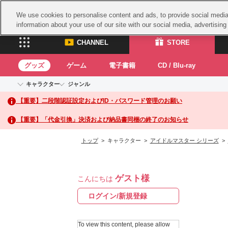
We use cookies to personalise content and ads, to provide social media 
information about your use of our site with our social media, advertisin
CHANNEL
STORE
グッズ
ゲーム
電子書籍
CD / Blu-ray
キャラクター
ジャンル
CHANNEL
STORE
【重要】二段階認証設定およびID・パスワード管理のお願い
アイドルマスターシリーズ
イベントグッズ
鉄拳
ASOBI CHANNEL TOP
ASOBI STORE 
トイ・ホビー
太鼓
アイドルマスター
【重要】「代金引換」決済および納品書同梱の終了のお知らせ
アイドルマスター シンデレラガールズ
グッズ
生活雑貨
ACE 
アイドルマスター ミリオンライブ！
トップ
> キャラクター >
アイドルマスター シリーズ
>
ゲーム
パッ
アイドルマスター SideM
アイドルマスター シャイニーカラーズ
ナム
電子書籍
学園アイドルマスター
ゲスト様
スサ
こんにちは
CD / Blu-ray
プロジェクトアイマス ヴイアライヴ
ガン
ログイン/新規登録
テイルズ オブ シリーズ
ドラ
電音部
To view this content, please allow