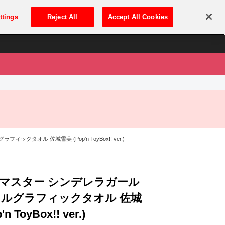
は
ログイン・新規登録
ttings
Reject All
Accept All Cookies
は
タオル 佐城雪美 (Pop'n ToyBox!! ver.)
マスター シンデレラガール
フルグラフィックタオル 佐城
n ToyBox!! ver.)