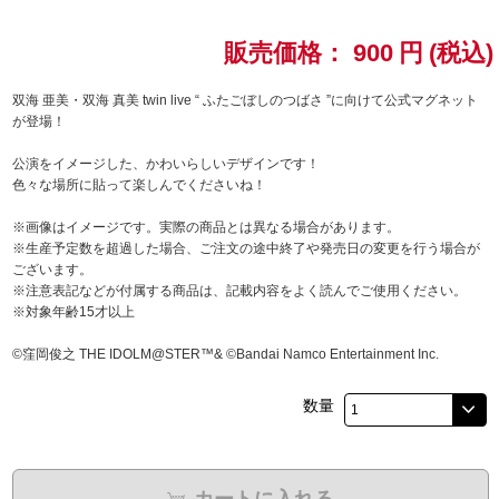
ドラゴンボール
販売価格：
900
円
(税込)
ラブライブ！シリーズ
双海 亜美・双海 真美 twin live “ ふたごぼしのつばさ ”に向けて公式マグネット
が登場！
ラブライブ！
公演をイメージした、かわいらしいデザインです！
色々な場所に貼って楽しんでくださいね！
ラブライブ！サンシャイン‼
※画像はイメージです。実際の商品とは異なる場合があります。
※生産予定数を超過した場合、ご注文の途中終了や発売日の変更を行う場合が
ラブライブ！虹ヶ咲学園スクールアイドル同好会
ございます。
※注意表記などが付属する商品は、記載内容をよく読んでご使用ください。
ラブライブ！スーパースター!!
※対象年齢15才以上
©窪岡俊之 THE IDOLM@STER™& ©Bandai Namco Entertainment Inc.
アイドリッシュセブン
数量
モフモフパレード
カートに入れる