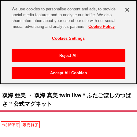
We use cookies to personalise content and ads, to provide
social media features and to analyse our traffic. We also
share information about your use of our site with our social
CHANNEL
STORE
EVENT
media, advertising and analytics partners.
Cookie Policy
グッズ
ゲーム
電子書籍
CD / Blu-ray
Cookies Settings
キャラクター
ジャンル
CHANNEL
アイドルマスターシリーズ
イベントグッズ
【重要】二段階認証設定およびID・パスワード管理のお願い
Reject All
ASOBI CHANNEL TOP
トイ・ホビー
アイドルマスター
【重要】「代金引換」決済および納品書同梱の終了のお知らせ
Accept All Cookies
STORE
トップ
生活雑貨
> キャラクター >
アイドルマスター シリーズ
>
アイドルマスター
> 双海 亜美 ・ 双
アイドルマスター シンデレラガールズ
海 真美 twin live “ ふたごぼしのつばさ ” 公式マグネット
ASOBI STORE TOP
グッズ
アイドルマスター ミリオンライブ！
双海 亜美 ・ 双海 真美 twin live “ ふたごぼしのつば
ゲーム
電子書籍
さ ” 公式マグネット
アイドルマスター SideM
CD / Blu-ray
アイドルマスター シャイニーカラーズ
EVENT
学園アイドルマスター