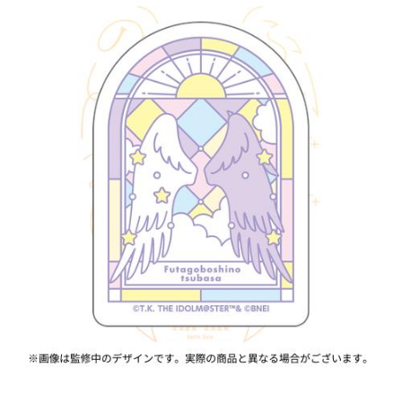
ASOBI TICKET
ASOBI STAGE
プロジェクトアイマス ヴイアライヴ
その他先行受付
テイルズ オブ シリーズ
電音部
プレミアム会員とは
鉄拳
太鼓の達人
ACE COMBAT
パックマン
ナムコクラシック
スサノオマジック
ガンダムシリーズ