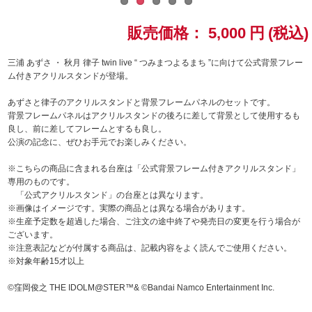
ドラゴンボール
販売価格：
5,000
円
(税込)
ラブライブ！シリーズ
三浦 あずさ ・ 秋月 律子 twin live “ つみまつよるまち ”に向けて公式背景フレー
ム付きアクリルスタンドが登場。
ラブライブ！
あずさと律子のアクリルスタンドと背景フレームパネルのセットです。
背景フレームパネルはアクリルスタンドの後ろに差して背景として使用するも
ラブライブ！サンシャイン‼
良し、前に差してフレームとするも良し。
公演の記念に、ぜひお手元でお楽しみください。
ラブライブ！虹ヶ咲学園スクールアイドル同好会
※こちらの商品に含まれる台座は「公式背景フレーム付きアクリルスタンド」
専用のものです。
ラブライブ！スーパースター!!
「公式アクリルスタンド」の台座とは異なります。
※画像はイメージです。実際の商品とは異なる場合があります。
※生産予定数を超過した場合、ご注文の途中終了や発売日の変更を行う場合が
アイドリッシュセブン
ございます。
※注意表記などが付属する商品は、記載内容をよく読んでご使用ください。
モフモフパレード
※対象年齢15才以上
©窪岡俊之 THE IDOLM@STER™& ©Bandai Namco Entertainment Inc.