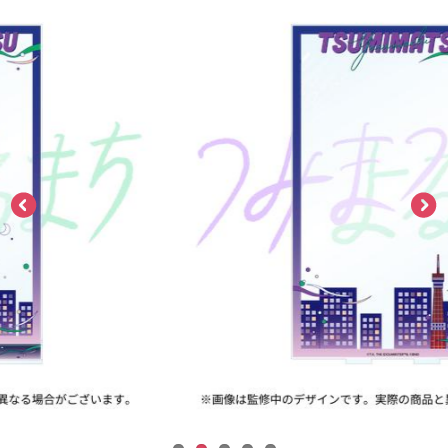
ASOBI TICKET
ASOBI STAGE
プロジェクトアイマス ヴイアライヴ
その他先行受付
テイルズ オブ シリーズ
電音部
プレミアム会員とは
鉄拳
太鼓の達人
ACE COMBAT
パックマン
ナムコクラシック
スサノオマジック
ガンダムシリーズ