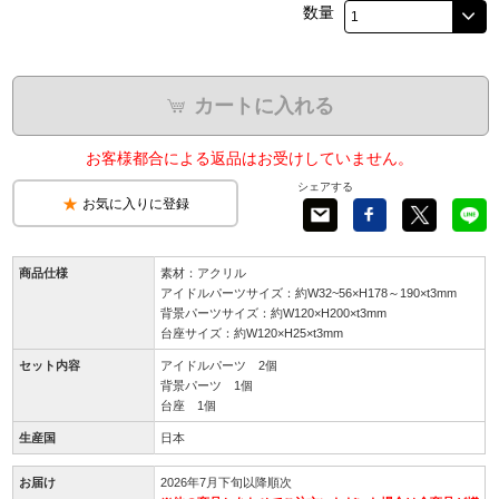
数量
カートに入れる
お客様都合による返品はお受けしていません。
シェアする
お気に入りに登録
商品仕様
素材：アクリル
アイドルパーツサイズ：約W32~56×H178～190×t3mm
背景パーツサイズ：約W120×H200×t3mm
台座サイズ：約W120×H25×t3mm
セット内容
アイドルパーツ 2個
背景パーツ 1個
台座 1個
生産国
日本
お届け
2026年7月下旬以降順次