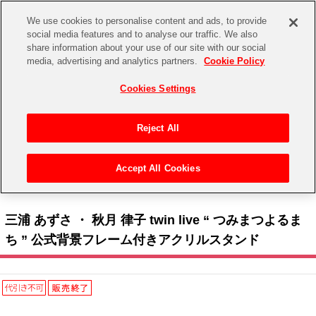
We use cookies to personalise content and ads, to provide
social media features and to analyse our traffic. We also
share information about your use of our site with our social
CHANNEL
STORE
EVENT
media, advertising and analytics partners.
Cookie Policy
グッズ
ゲーム
電子書籍
CD / Blu-ray
Cookies Settings
キャラクター
ジャンル
CHANNEL
アイドルマスターシリーズ
イベントグッズ
【重要】二段階認証設定およびID・パスワード管理のお願い
Reject All
ASOBI CHANNEL TOP
トイ・ホビー
アイドルマスター
【重要】「代金引換」決済および納品書同梱の終了のお知らせ
Accept All Cookies
STORE
トップ
生活雑貨
> キャラクター >
アイドルマスター シリーズ
>
アイドルマスター
> 三浦 あずさ ・
アイドルマスター シンデレラガールズ
秋月 律子 twin live “ つみまつよるまち ” 公式背景フレーム付きアクリルスタンド
ASOBI STORE TOP
グッズ
アイドルマスター ミリオンライブ！
三浦 あずさ ・ 秋月 律子 twin live “ つみまつよるま
ゲーム
電子書籍
ち ” 公式背景フレーム付きアクリルスタンド
アイドルマスター SideM
CD / Blu-ray
アイドルマスター シャイニーカラーズ
EVENT
学園アイドルマスター