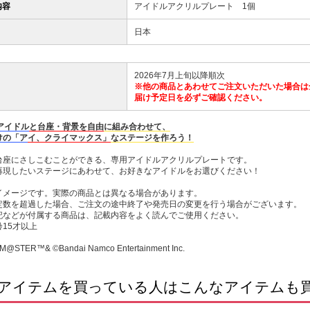
内容
アイドルアクリルプレート 1個
日本
2026年7月上旬以降順次
※他の商品とあわせてご注文いただいた場合は
届け予定日を必ずご確認ください。
アイドル
と台座・背景を自由
に組み合わせて、
けの「ア
イ、クライマックス」
なステージを作ろう！
台座にさしこむことができる、専用アイドルアクリルプレートです。
再現したいステージにあわせて、お好きなアイドルをお選びください！
イメージです。実際の商品とは異なる場合があります。
定数を超過した場合、ご注文の途中終了や発売日の変更を行う場合がございます。
記などが付属する商品は、記載内容をよく読んでご使用ください。
15才以上
M@STER™& ©Bandai Namco Entertainment Inc.
アイテムを買っている人はこんなアイテムも