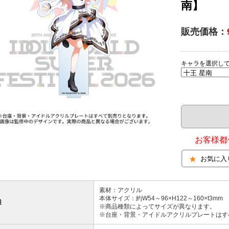
南】
販売価格：
キャラを選択し
お客様都
お気に入
素材：アクリル
本体サイズ：約W54～96×H122～160×t3mm
様
※商品種類によってサイズが異なります。
※台座・背景・アイドルアクリルプレートはす