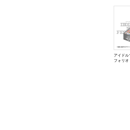
アイドル
フォリオ I
ミアムパ