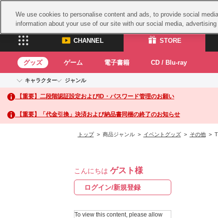
We use cookies to personalise content and ads, to provide social media 
information about your use of our site with our social media, advertisin
CHANNEL
STORE
グッズ
ゲーム
電子書籍
CD / Blu-ray
キャラクター
ジャンル
CHANNEL
STORE
【重要】二段階認証設定およびID・パスワード管理のお願い
アイドルマスターシリーズ
イベントグッズ
鉄拳
ASOBI CHANNEL TOP
ASOBI STORE 
トイ・ホビー
太鼓
アイドルマスター
【重要】「代金引換」決済および納品書同梱の終了のお知らせ
アイドルマスター シンデレラガールズ
グッズ
生活雑貨
ACE 
アイドルマスター ミリオンライブ！
トップ
> 商品ジャンル >
イベントグッズ
>
その他
> T
ゲーム
パッ
アイドルマスター SideM
アイドルマスター シャイニーカラーズ
ナム
電子書籍
学園アイドルマスター
ゲスト様
スサ
こんにちは
CD / Blu-ray
プロジェクトアイマス ヴイアライヴ
ガン
ログイン/新規登録
テイルズ オブ シリーズ
ドラ
電音部
To view this content, please allow