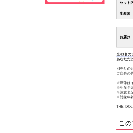
セット
生産国
お届け
全43名の
あなただ
別売りの
ご自身の
※画像は
※生産予
※注意表
※対象年齢
THE IDOL
この