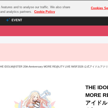
features and to analyse our traffic. We also share
プレミアム会員と
Cookies Se
g and analytics partners.
Cookie Policy
EVENT
EVENT
ラブライブ！シリーズ
プレミアム会員と
TOP
ASOBI TICKET
の達人
ラブライブ！
ラブライブ！サンシャイン‼
ASOBI STAGE
COMBAT
ラブライブ！虹ヶ咲学園スクールアイドル同好会
HE IDOLM@STER 20th Anniversary MORE RE@LITY LIVE IWSF2026 公式アイ
その他先行受付
クマン
ラブライブ！スーパースター!!
コクラシック
アイドリッシュセブン
ノオマジック
THE IDO
モフモフパレード
ダムシリーズ
MORE RE
ゴンボール
アイドル