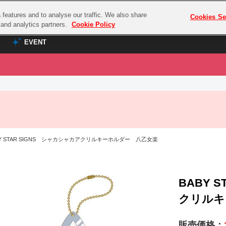
features and to analyse our traffic. We also share
プレミアム会員と
Cookies Se
g and analytics partners.
Cookie Policy
EVENT
EVENT
ラブライブ！シリーズ
プレミアム会員と
TOP
ASOBI TICKET
の達人
ラブライブ！
ラブライブ！サンシャイン‼
ASOBI STAGE
COMBAT
ラブライブ！虹ヶ咲学園スクールアイドル同好会
Y STAR SIGNS シャカシャカアクリルキーホルダー 八乙女楽
その他先行受付
クマン
ラブライブ！スーパースター!!
コクラシック
アイドリッシュセブン
ノオマジック
BABY 
モフモフパレード
ダムシリーズ
クリルキ
ゴンボール
販売価格：