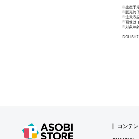
※生産予
※販売終了
※注意表
※画像は
※対象年齢
IDOLiSH7™
コンテン