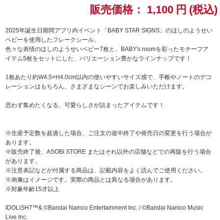
販売価格：
1,100
円
(税込)
ドラゴンボール
2025年誕生日期間アプリ内イベント「BABY STAR SIGNS」のほしのようせい
ベビーを使用したフレークシール。
ラブライブ！シリーズ
色々な表情のほしのようせいベビー7枚と、BABY's roomを彩ったモチーフア
イテム5枚をセットにした、バリエーション豊かなラインナップです！
ラブライブ！
1枚あたり約W4.5×H4.0cm以内の使いやすいサイズ感で、手帳やノートのデコ
レーションはもちろん、さまざまなシーンでお楽しみいただけます。
ラブライブ！サンシャイン‼
思わず集めたくなる、可愛らしさが詰まったアイテムです！
ラブライブ！虹ヶ咲学園スクールアイドル同好会
※生産予定数を超過した場合、ご注文の途中終了や発売日の変更を行う場合が
ラブライブ！スーパースター!!
あります。
※販売終了後、ASOBI STORE またはそれ以外の店舗などでの再販を行う場合
アイドリッシュセブン
があります。
※注意表記などが付属する商品は、記載内容をよく読んでご使用ください。
モフモフパレード
※画像はイメージです。実際の商品とは異なる場合があります。
※対象年齢15才以上
IDOLiSH7™& ©Bandai Namco Entertainment Inc. / ©Bandai Namco Music
Live Inc.