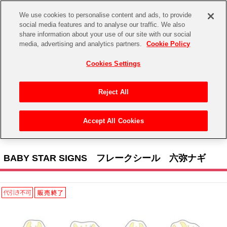
We use cookies to personalise content and ads, to provide
social media features and to analyse our traffic. We also
share information about your use of our site with our social
CHANNEL
STORE
EVENT
media, advertising and analytics partners.
Cookie Policy
グッズ
ゲーム
電子書籍
CD / Blu-ray
Cookies Settings
キャラクター
ジャンル
CHANNEL
アイドルマスターシリーズ
イベントグッズ
【重要】二段階認証設定およびID・パスワード管理のお願い
Reject All
ASOBI CHANNEL TOP
トイ・ホビー
アイドルマスター
【重要】「代金引換」決済および納品書同梱の終了のお知らせ
Accept All Cookies
STORE
トップ
生活雑貨
> キャラクター > アイドリッシュセブン > BABY STAR SIGNS フレークシール 六
アイドルマスター シンデレラガールズ
弥ナギ
ASOBI STORE TOP
グッズ
アイドルマスター ミリオンライブ！
BABY STAR SIGNS フレークシール 六弥ナギ
ゲーム
電子書籍
アイドルマスター SideM
CD / Blu-ray
アイドルマスター シャイニーカラーズ
EVENT
学園アイドルマスター