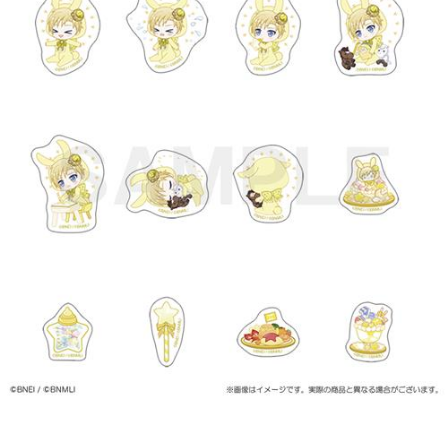
ASOBI TICKET
ASOBI STAGE
プロジェクトアイマス ヴイアライヴ
その他先行受付
テイルズ オブ シリーズ
電音部
プレミアム会員とは
鉄拳
太鼓の達人
ACE COMBAT
パックマン
ナムコクラシック
スサノオマジック
ガンダムシリーズ