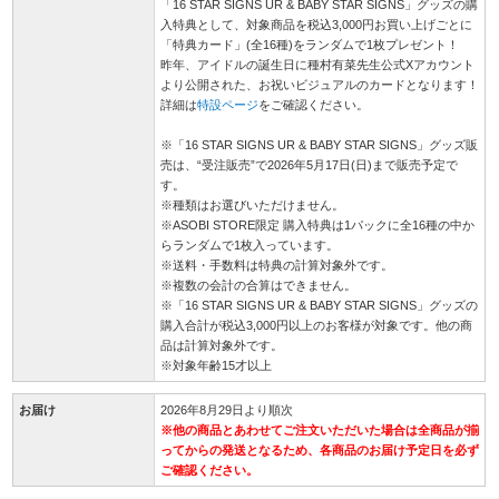
「16 STAR SIGNS UR & BABY STAR SIGNS」グッズの購
入特典として、対象商品を税込3,000円お買い上げごとに
「特典カード」(全16種)をランダムで1枚プレゼント！
昨年、アイドルの誕生日に種村有菜先生公式Xアカウント
より公開された、お祝いビジュアルのカードとなります！
詳細は
特設ページ
をご確認ください。
※「16 STAR SIGNS UR & BABY STAR SIGNS」グッズ販
売は、“受注販売”で2026年5月17日(日)まで販売予定で
す。
※種類はお選びいただけません。
※ASOBI STORE限定 購入特典は1パックに全16種の中か
らランダムで1枚入っています。
※送料・手数料は特典の計算対象外です。
※複数の会計の合算はできません。
※「16 STAR SIGNS UR & BABY STAR SIGNS」グッズの
購入合計が税込3,000円以上のお客様が対象です。他の商
品は計算対象外です。
※対象年齢15才以上
お届け
2026年8月29日より順次
※他の商品とあわせてご注文いただいた場合は全商品が揃
ってからの発送となるため、各商品のお届け予定日を必ず
ご確認ください。