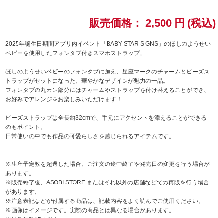
ドラゴンボール
販売価格：
2,500
円
(税込)
ラブライブ！シリーズ
2025年誕生日期間アプリ内イベント「BABY STAR SIGNS」のほしのようせい
ベビーを使用したフォンタブ付きスマホストラップ。
ラブライブ！
ほしのようせいベビーのフォンタブに加え、星座マークのチャームとビーズス
トラップがセットになった、華やかなデザインが魅力の一品。
ラブライブ！サンシャイン‼
フォンタブの丸カン部分にはチャームやストラップを付け替えることができ、
お好みでアレンジをお楽しみいただけます！
ラブライブ！虹ヶ咲学園スクールアイドル同好会
ビーズストラップは全長約32cmで、手元にアクセントを添えることができる
のもポイント。
ラブライブ！スーパースター!!
日常使いの中でも作品の可愛らしさを感じられるアイテムです。
アイドリッシュセブン
※生産予定数を超過した場合、ご注文の途中終了や発売日の変更を行う場合が
あります。
モフモフパレード
※販売終了後、ASOBI STORE またはそれ以外の店舗などでの再販を行う場合
があります。
※注意表記などが付属する商品は、記載内容をよく読んでご使用ください。
※画像はイメージです。実際の商品とは異なる場合があります。