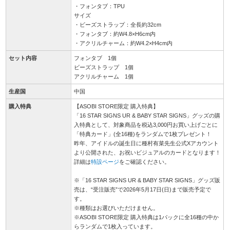
・フォンタブ：TPU
サイズ
・ビーズストラップ：全長約32cm
・フォンタブ：約W4.8×H6cm内
・アクリルチャーム：約W4.2×H4cm内
セット内容
フォンタブ 1個
ビーズストラップ 1個
アクリルチャーム 1個
生産国
中国
購入特典
【ASOBI STORE限定 購入特典】
「16 STAR SIGNS UR & BABY STAR SIGNS」グッズの購
入特典として、対象商品を税込3,000円お買い上げごとに
「特典カード」(全16種)をランダムで1枚プレゼント！
昨年、アイドルの誕生日に種村有菜先生公式Xアカウント
より公開された、お祝いビジュアルのカードとなります！
詳細は
特設ページ
をご確認ください。
※「16 STAR SIGNS UR & BABY STAR SIGNS」グッズ販
売は、“受注販売”で2026年5月17日(日)まで販売予定で
す。
※種類はお選びいただけません。
※ASOBI STORE限定 購入特典は1パックに全16種の中か
らランダムで1枚入っています。