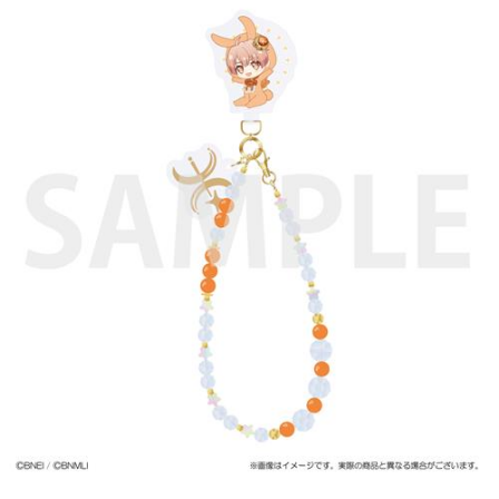
ASOBI TICKET
ASOBI STAGE
プロジェクトアイマス ヴイアライヴ
その他先行受付
テイルズ オブ シリーズ
電音部
プレミアム会員とは
鉄拳
太鼓の達人
ACE COMBAT
パックマン
ナムコクラシック
スサノオマジック
ガンダムシリーズ