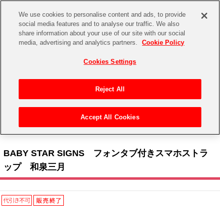
We use cookies to personalise content and ads, to provide
social media features and to analyse our traffic. We also
share information about your use of our site with our social
CHANNEL
STORE
EVENT
media, advertising and analytics partners.
Cookie Policy
グッズ
ゲーム
電子書籍
CD / Blu-ray
Cookies Settings
キャラクター
ジャンル
CHANNEL
アイドルマスターシリーズ
イベントグッズ
【重要】二段階認証設定およびID・パスワード管理のお願い
Reject All
ASOBI CHANNEL TOP
トイ・ホビー
アイドルマスター
【重要】「代金引換」決済および納品書同梱の終了のお知らせ
Accept All Cookies
STORE
トップ
生活雑貨
> キャラクター > アイドリッシュセブン > BABY STAR SIGNS フォンタブ付きスマ
アイドルマスター シンデレラガールズ
ホストラップ 和泉三月
ASOBI STORE TOP
グッズ
アイドルマスター ミリオンライブ！
BABY STAR SIGNS フォンタブ付きスマホストラ
ゲーム
電子書籍
ップ 和泉三月
アイドルマスター SideM
CD / Blu-ray
アイドルマスター シャイニーカラーズ
EVENT
学園アイドルマスター