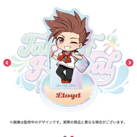
ASOBI TICKET
ASOBI STAGE
プロジェクトアイマス ヴイアライヴ
その他先行受付
テイルズ オブ シリーズ
電音部
プレミアム会員とは
鉄拳
太鼓の達人
ACE COMBAT
パックマン
ナムコクラシック
スサノオマジック
ガンダムシリーズ