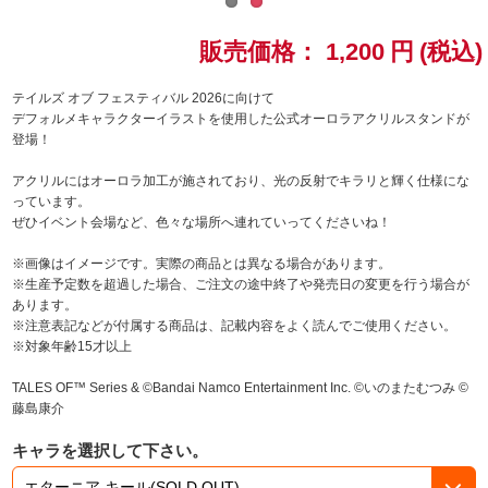
ドラゴンボール
販売価格：
1,200
円
(税込)
ラブライブ！シリーズ
テイルズ オブ フェスティバル 2026に向けて
デフォルメキャラクターイラストを使用した公式オーロラアクリルスタンドが
登場！
ラブライブ！
アクリルにはオーロラ加工が施されており、光の反射でキラリと輝く仕様にな
ラブライブ！サンシャイン‼
っています。
ぜひイベント会場など、色々な場所へ連れていってくださいね！
ラブライブ！虹ヶ咲学園スクールアイドル同好会
※画像はイメージです。実際の商品とは異なる場合があります。
※生産予定数を超過した場合、ご注文の途中終了や発売日の変更を行う場合が
ラブライブ！スーパースター!!
あります。
※注意表記などが付属する商品は、記載内容をよく読んでご使用ください。
※対象年齢15才以上
アイドリッシュセブン
TALES OF™ Series & ©Bandai Namco Entertainment Inc. ©いのまたむつみ ©
モフモフパレード
藤島康介
キャラを選択して下さい。