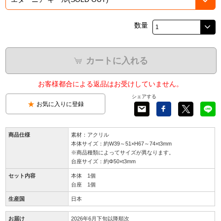
数量
カートに入れる
お客様都合による返品はお受けしていません。
シェアする
お気に入りに登録
商品仕様
素材：アクリル
本体サイズ：約W39～51×H67～74×t3mm
※商品種類によってサイズが異なります。
台座サイズ：約Φ50×t3mm
セット内容
本体 1個
台座 1個
生産国
日本
お届け
2026年6月下旬以降順次