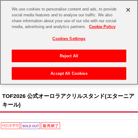
We use cookies to personalise content and ads, to provide
social media features and to analyse our traffic. We also
share information about your use of our site with our social
CHANNEL
STORE
EVENT
media, advertising and analytics partners.
Cookie Policy
グッズ
ゲーム
電子書籍
CD / Blu-ray
Cookies Settings
キャラクター
ジャンル
CHANNEL
アイドルマスターシリーズ
イベントグッズ
【重要】二段階認証設定およびID・パスワード管理のお願い
Reject All
ASOBI CHANNEL TOP
トイ・ホビー
アイドルマスター
【重要】「代金引換」決済および納品書同梱の終了のお知らせ
Accept All Cookies
STORE
トップ
生活雑貨
> キャラクター >
テイルズ オブ シリーズ
> TOF2026 公式オーロラアクリルスタンド
アイドルマスター シンデレラガールズ
(エターニア キール)
ASOBI STORE TOP
グッズ
アイドルマスター ミリオンライブ！
TOF2026 公式オーロラアクリルスタンド(エターニア
ゲーム
電子書籍
キール)
アイドルマスター SideM
CD / Blu-ray
アイドルマスター シャイニーカラーズ
EVENT
学園アイドルマスター