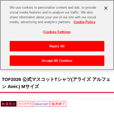
We use cookies to personalise content and ads, to provide
social media features and to analyse our traffic. We also
share information about your use of our site with our social
CHANNEL
STORE
EVENT
media, advertising and analytics partners.
Cookie Policy
グッズ
ゲーム
電子書籍
CD / Blu-ray
Cookies Settings
キャラクター
ジャンル
CHANNEL
アイドルマスターシリーズ
イベントグッズ
【重要】二段階認証設定およびID・パスワード管理のお願い
Reject All
ASOBI CHANNEL TOP
トイ・ホビー
アイドルマスター
【重要】「代金引換」決済および納品書同梱の終了のお知らせ
Accept All Cookies
STORE
トップ
生活雑貨
> 商品ジャンル >
Tシャツ
> TOF2026 公式マスコットTシャツ(アライズ アルフェン
アイドルマスター シンデレラガールズ
Aver.) Mサイズ
ASOBI STORE TOP
グッズ
アイドルマスター ミリオンライブ！
TOF2026 公式マスコットTシャツ(アライズ アルフェ
ゲーム
電子書籍
ン Aver.) Mサイズ
アイドルマスター SideM
CD / Blu-ray
アイドルマスター シャイニーカラーズ
EVENT
学園アイドルマスター