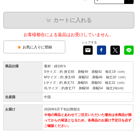
カートに入れる
お客様都合による返品はお受けしていません。
シェアする
お気に入りに登録
商品仕様
素材：綿100％
Sサイズ：約 身丈65 身幅49 肩幅42 袖丈19（cm）
Mサイズ：約 身丈69 身幅52 肩幅46 袖丈20（cm）
Lサイズ：約 身丈73 身幅55 肩幅50 袖丈22（cm）
XLサイズ：約身丈77 身幅58 肩幅54 袖丈24(cm)
生産国
中国
お届け
2026年6月下旬以降順次
※他の商品とあわせてご注文いただいた場合は全商品が揃
ってからの発送となるため、各商品のお届け予定日を必ず
ご確認ください。