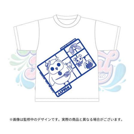
ASOBI TICKET
ASOBI STAGE
プロジェクトアイマス ヴイアライヴ
その他先行受付
テイルズ オブ シリーズ
電音部
プレミアム会員とは
鉄拳
太鼓の達人
ACE COMBAT
パックマン
ナムコクラシック
スサノオマジック
ガンダムシリーズ