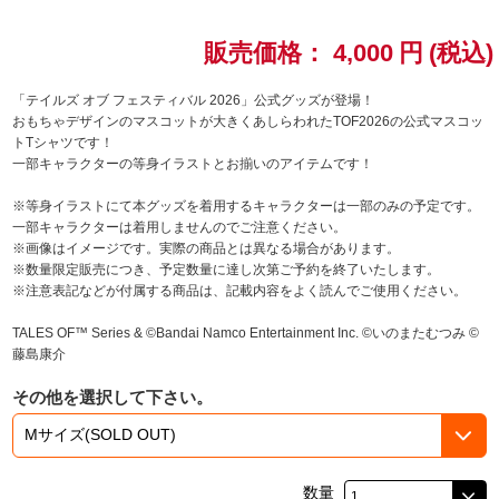
ドラゴンボール
販売価格：
4,000
円
(税込)
ラブライブ！シリーズ
「テイルズ オブ フェスティバル 2026」公式グッズが登場！
おもちゃデザインのマスコットが大きくあしらわれたTOF2026の公式マスコッ
トTシャツです！
ラブライブ！
一部キャラクターの等身イラストとお揃いのアイテムです！
ラブライブ！サンシャイン‼
※等身イラストにて本グッズを着用するキャラクターは一部のみの予定です。
一部キャラクターは着用しませんのでご注意ください。
※画像はイメージです。実際の商品とは異なる場合があります。
ラブライブ！虹ヶ咲学園スクールアイドル同好会
※数量限定販売につき、予定数量に達し次第ご予約を終了いたします。
※注意表記などが付属する商品は、記載内容をよく読んでご使用ください。
ラブライブ！スーパースター!!
TALES OF™ Series & ©Bandai Namco Entertainment Inc. ©いのまたむつみ ©
藤島康介
アイドリッシュセブン
その他を選択して下さい。
モフモフパレード
数量