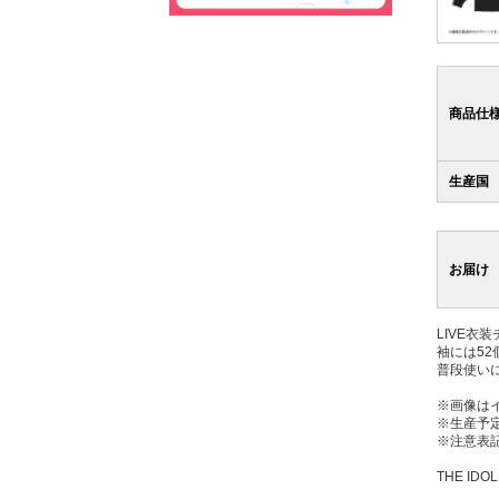
商品仕
生産国
お届け
LIVE
袖には5
普段使い
※画像は
※生産予
※注意表
THE IDOL