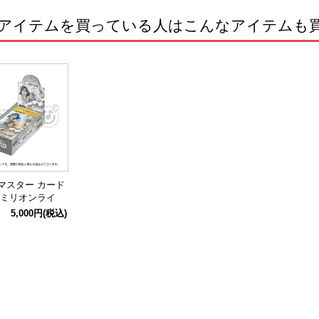
アイテムを買っている人はこんなアイテムも
マスター カード
 ミリオンライ
 Vol.3【BOX】
5,000円
(税込)