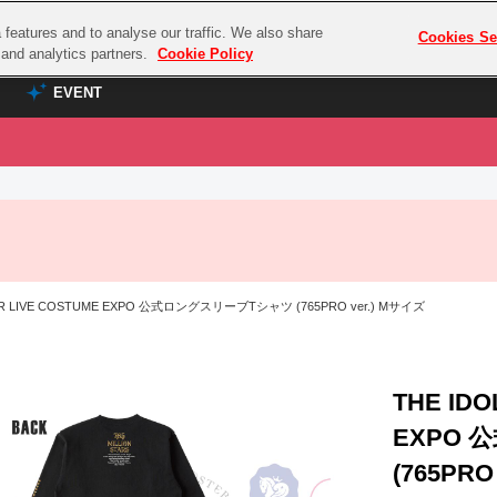
features and to analyse our traffic. We also share
プレミアム会員と
Cookies Se
g and analytics partners.
Cookie Policy
EVENT
EVENT
ラブライブ！シリーズ
プレミアム会員と
TOP
ASOBI TICKET
の達人
ラブライブ！
ラブライブ！サンシャイン‼
ASOBI STAGE
COMBAT
ラブライブ！虹ヶ咲学園スクールアイドル同好会
R LIVE COSTUME EXPO 公式ロングスリーブTシャツ (765PRO ver.) Mサイズ
その他先行受付
クマン
ラブライブ！スーパースター!!
コクラシック
アイドリッシュセブン
ノオマジック
THE ID
モフモフパレード
ダムシリーズ
EXPO
ゴンボール
(765PRO