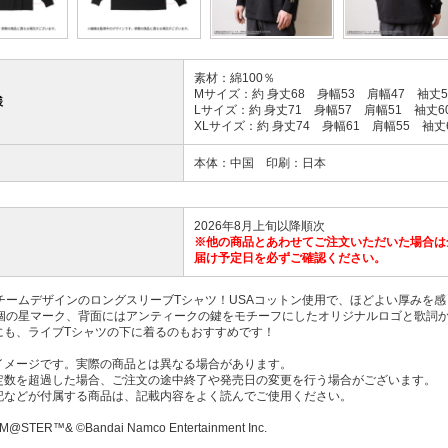
素材：綿100％
Mサイズ：約 身丈68 身幅53 肩幅47 袖丈5
様
Lサイズ：約 身丈71 身幅57 肩幅51 袖丈6
XLサイズ：約 身丈74 身幅61 肩幅55 袖丈
本体：中国 印刷：日本
2026年8月上旬以降順次
※他の商品とあわせてご注文いただいた場合は
届け予定日を必ずご確認ください。
衣装チームデザインのロングスリーブTシャツ！USAコットン使用で、ほどよい厚みを
2個の星マーク、背面にはアンティークの鍵をモチーフにしたオリジナルロゴと歌詞
にも、ライブTシャツの下に着るのもおすすめです！
イメージです。実際の商品とは異なる場合があります。
定数を超過した場合、ご注文の途中終了や発売日の変更を行う場合がございます。
記などが付属する商品は、記載内容をよく読んでご使用ください。
M@STER™& ©Bandai Namco Entertainment Inc.