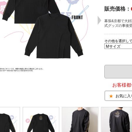
販売価格：
幕張&京都で大好評！
式グッズの事後受注
その他を選択し
お客様都
お気に入