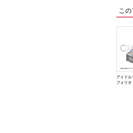
この
アイドル
フォリオ
ブ！ ver.