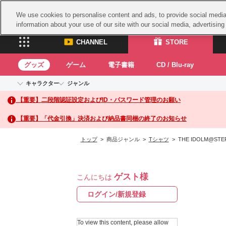
We use cookies to personalise content and ads, to provide social media 
information about your use of our site with our social media, advertisin
CHANNEL
STORE
グッズ
ゲーム
電子書籍
CD / Blu-ray
キャラクター
ジャンル
CHANNEL
STORE
【重要】二段階認証設定およびID・パスワード管理のお願い
アイドルマスターシリーズ
イベントグッズ
鉄拳
ASOBI CHANNEL TOP
ASOBI STORE 
トイ・ホビー
太鼓
アイドルマスター
【重要】「代金引換」決済および納品書同梱の終了のお知らせ
アイドルマスター シンデレラガールズ
グッズ
生活雑貨
ACE 
アイドルマスター ミリオンライブ！
トップ
> 商品ジャンル >
Tシャツ
> THE IDOLM@STE
ゲーム
パッ
アイドルマスター SideM
アイドルマスター シャイニーカラーズ
ナム
電子書籍
学園アイドルマスター
ゲスト様
スサ
こんにちは
CD / Blu-ray
プロジェクトアイマス ヴイアライヴ
ガン
ログイン/新規登録
テイルズ オブ シリーズ
ドラ
電音部
To view this content, please allow