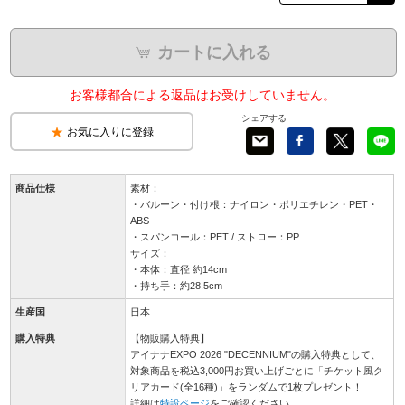
カートに入れる
お客様都合による返品はお受けしていません。
シェアする
お気に入りに登録
商品仕様
素材：
・バルーン・付け根：ナイロン・ポリエチレン・PET・
ABS
・スパンコール：PET / ストロー：PP
サイズ：
・本体：直径 約14cm
・持ち手：約28.5cm
生産国
日本
購入特典
【物販購入特典】
アイナナEXPO 2026 "DECENNIUM"の購入特典として、
対象商品を税込3,000円お買い上げごとに「チケット風ク
リアカード(全16種)」をランダムで1枚プレゼント！
詳細は
特設ページ
をご確認ください。