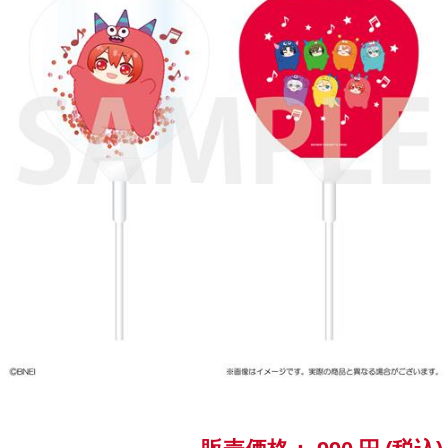
ASOBI TICKET
ASOBI STAGE
プロジェクトアイマス ヴイアライヴ
その他先行受付
テイルズ オブ シリーズ
電音部
プレミアム会員とは
鉄拳
太鼓の達人
ACE COMBAT
パックマン
ナムコクラシック
スサノオマジック
ガンダムシリーズ