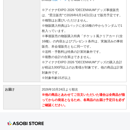
※アイナナEXPO 2026 "DECENNIUM"グッズ事後販売
は、“受注販売”で2026年6月14日(日)まで販売予定です。
※種類はお選びいただけません。
※物販購入特典は1パックに全16種の中からランダムで1
枚入っています。
※事後販売の物販購入特典「チケット風クリアカード(全
16種)」の内容およびプレゼント条件は、実施済みの事前
販売、本会場販売ともに同一です。
※送料・手数料は特典の計算対象外です。
※複数の会計の合算はできません。
※アイナナEXPO 2026 "DECENNIUM"グッズの購入合計
が税込3,000円以上のお客様が対象です。他の商品は計算
対象外です。
※対象年齢15才以上
お届け
2026年10月24日より順次
※他の商品とあわせてご注文いただいた場合は全商品が揃
ってからの発送となるため、各商品のお届け予定日を必ず
ご確認ください。