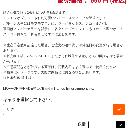
販売価格：
990
円
(税込)
ドラゴンボール
購入個数制限：1会計につき各種5点まで
モフモフがプリントされた可愛いバルーンスティックが登場です！
バルーンの中にはモフモフごとにカラーが異なるスパンコールがIN♪
ラブライブ！シリーズ
裏面はメンバーカラーを背景に、各グループのモフモフも加わって賑やかに！
ストロー付きで、膨らませてすぐに楽しめます。
ラブライブ！
※生産予定数を超過した場合、ご注文の途中終了や発売日の変更を行う場合が
あります。
ラブライブ！サンシャイン‼
※販売終了後、ASOBI STORE またはそれ以外の店舗などでの再販を行う場合
があります。
ラブライブ！虹ヶ咲学園スクールアイドル同好会
※注意表記などが付属する商品は、記載内容をよく読んでご使用ください。
※画像はイメージです。実際の商品とは異なる場合があります。
※対象年齢15才以上
ラブライブ！スーパースター!!
MOFMOF PARADE™& ©Bandai Namco Entertainment Inc.
アイドリッシュセブン
キャラを選択して下さい。
モフモフパレード
数量