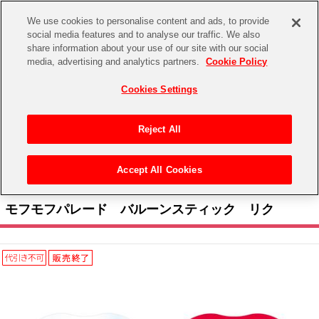
We use cookies to personalise content and ads, to provide
social media features and to analyse our traffic. We also
share information about your use of our site with our social
CHANNEL
STORE
EVENT
media, advertising and analytics partners.
Cookie Policy
グッズ
ゲーム
電子書籍
CD / Blu-ray
Cookies Settings
キャラクター
ジャンル
CHANNEL
アイドルマスターシリーズ
イベントグッズ
【重要】二段階認証設定およびID・パスワード管理のお願い
Reject All
ASOBI CHANNEL TOP
トイ・ホビー
アイドルマスター
【重要】「代金引換」決済および納品書同梱の終了のお知らせ
Accept All Cookies
STORE
トップ
生活雑貨
> キャラクター > モフモフパレード > モフモフパレード バルーンスティック リク
アイドルマスター シンデレラガールズ
ASOBI STORE TOP
グッズ
モフモフパレード バルーンスティック リク
アイドルマスター ミリオンライブ！
ゲーム
電子書籍
アイドルマスター SideM
CD / Blu-ray
アイドルマスター シャイニーカラーズ
EVENT
学園アイドルマスター