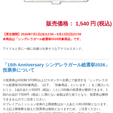
ドラゴンボール
ラブライブ！シリーズ
販売価格：
1,540
円
(税込)
ラブライブ！
【受注期間】2026年7月1日(水)12:00～9月13日(日)23:59
本商品は「シンデレラガール総選挙2026対象商品」です。
ラブライブ！サンシャイン‼
アイドルと共に一緒に自撮り出来そうなアクリルスタンド。
ラブライブ！虹ヶ咲学園スクールアイドル同好会
「15th Anniversary シンデレラガール総選挙2026」
投票券について
ラブライブ！スーパースター!!
※投票券はASOBI STOREおよびスポンサー企業にて販売する「シンデレラガ
アイドリッシュセブン
ール総選挙2026対象商品」（以下、「対象商品」といいます。）をご購入いた
だくと、1会計あたり500円（税込）ごとに100枚の投票券が獲得できます。1
モフモフパレード
回のお会計で500円（税込）に満たない金額は切り捨てとなり、投票券は獲得
できませんのでご注意ください。
※プレミアムミッション全体の上限枚数はお一人あたり60,000枚となります。
※上記上限枚数を超えた投票券は無効となりますため、ご注意ください。