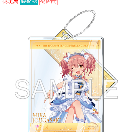
ASOBI TICKET
ASOBI STAGE
プロジェクトアイマス ヴイアライヴ
その他先行受付
テイルズ オブ シリーズ
電音部
プレミアム会員とは
鉄拳
太鼓の達人
ACE COMBAT
パックマン
ナムコクラシック
スサノオマジック
ガンダムシリーズ