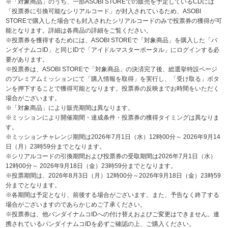
※「対象商品」のうち、一部ASOBI STOREでの販売を予定しているCDには
「投票券に引換可能なシリアルコード」が封入されているため、ASOBI
STOREで購入した場合でも封入されたシリアルコードのみで投票券の獲得が可
能となります。詳細は各商品の詳細をご覧ください。
※投票券を獲得するためには、ASOBI STOREで「対象商品」を購入した「バ
ンダイナムコID」と同じIDで「アイドルマスターポータル」にログインする必
要があります。
※投票券は、ASOBI STOREで「対象商品」の決済完了後、総選挙特設ページ
のプレミアムミッションにて「購入情報を取得」を実行し、「受け取る」ボタ
ンを押下することで獲得可能となります。投票券の反映までお時間をいただく
場合がございます。
※「対象商品」により販売期間は異なります。
※ミッションにより開催期間・達成条件・投票券の獲得タイミングは異なりま
す。
※ミッションチャレンジ期間は2026年7月1日（水）12時00分～ 2026年9月14
日（月）23時59分までとなります。
※シリアルコードの引換期間および投票券の受取期間は2026年7月1日（水）
12時00分～ 2026年9月18日（金）23時59分までとなります。
※投票期間は、2026年8月3日（月）12時00分～2026年9月18日（金）23時59
分までとなります。
※各期間は予定となり、前後する場合がございます。また、予告なく終了する
場合がございますのであらかじめご了承ください。
※投票券は、他バンダイナムコIDへの付け替えおよびご変更はできません。連
携されているバンダイナムコIDを必ずご確認の上、ご購入ください。