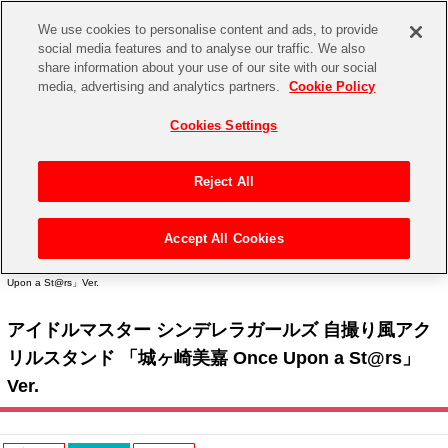
We use cookies to personalise content and ads, to provide
social media features and to analyse our traffic. We also
share information about your use of our site with our social
CHANNEL
STORE
EVENT
media, advertising and analytics partners.
Cookie Policy
グッズ
ゲーム
電子書籍
CD / Blu-ray
Cookies Settings
キャラクター
ジャンル
CHANNEL
アイドルマスターシリーズ
イベントグッズ
【重要】二段階認証設定およびID・パスワード管理のお願い
Reject All
ASOBI CHANNEL TOP
トイ・ホビー
アイドルマスター
【重要】「代金引換」決済および納品書同梱の終了のお知らせ
Accept All Cookies
STORE
トップ
生活雑貨
> キャラクター >
アイドルマスター シリーズ
>
アイドルマスター シンデレラガール
アイドルマスター シンデレラガールズ
ズ
> アイドルマスター シンデレラガールズ 自撮り風アクリルスタンド 「城ヶ崎美嘉 Once
Upon a St@rs」Ver.
ASOBI STORE TOP
グッズ
アイドルマスター ミリオンライブ！
アイドルマスター シンデレラガールズ 自撮り風アク
ゲーム
電子書籍
アイドルマスター SideM
リルスタンド 「城ヶ崎美嘉 Once Upon a St@rs」
CD / Blu-ray
Ver.
アイドルマスター シャイニーカラーズ
EVENT
学園アイドルマスター