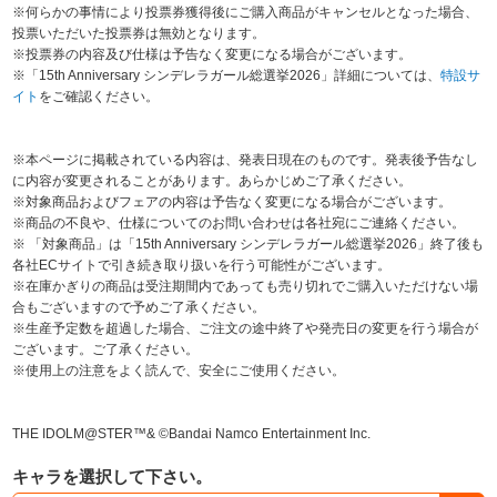
※何らかの事情により投票券獲得後にご購入商品がキャンセルとなった場合、
投票いただいた投票券は無効となります。
※投票券の内容及び仕様は予告なく変更になる場合がございます。
※「15th Anniversary シンデレラガール総選挙2026」詳細については、
特設サ
イト
をご確認ください。
※本ページに掲載されている内容は、発表日現在のものです。発表後予告なし
に内容が変更されることがあります。あらかじめご了承ください。
※対象商品およびフェアの内容は予告なく変更になる場合がございます。
※商品の不良や、仕様についてのお問い合わせは各社宛にご連絡ください。
※ 「対象商品」は「15th Anniversary シンデレラガール総選挙2026」終了後も
各社ECサイトで引き続き取り扱いを行う可能性がございます。
※在庫かぎりの商品は受注期間内であっても売り切れでご購入いただけない場
合もございますので予めご了承ください。
※生産予定数を超過した場合、ご注文の途中終了や発売日の変更を行う場合が
ございます。ご了承ください。
※使用上の注意をよく読んで、安全にご使用ください。
THE IDOLM@STER™& ©Bandai Namco Entertainment Inc.
キャラを選択して下さい。