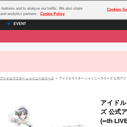
features and to analyse our traffic. We also share
プレミアム会員と
Cookies Se
g and analytics partners.
Cookie Policy
EVENT
EVENT
ラブライブ！シリーズ
プレミアム会員と
TOP
ASOBI TICKET
の達人
ラブライブ！
ラブライブ！サンシャイン‼
ASOBI STAGE
COMBAT
ラブライブ！虹ヶ咲学園スクールアイドル同好会
アイドルマスター シャイニーカラーズ
> アイドルマスター シャイニーカラーズ 公式アクリルスタ
その他先行受付
クマン
ラブライブ！スーパースター!!
コクラシック
アイドリッシュセブン
ノオマジック
アイドル
モフモフパレード
ダムシリーズ
ズ 公式
ゴンボール
(∞th LIVE