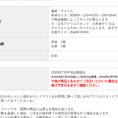
素材：アクリル
本体サイズ：約W50～110×H155～190×t3mm
※商品種類によってサイズが異なります。
様
※「公式アクリルスタンド」の本体サイズは、
サイズよりも大きいサイズとなります。必ずサ
台座サイズ：約φ60×t3mm
本体 1個
内容
台座 1個
日本
2026年7月中旬以降順次
※2026年1月26日迄にご注文のお客様…2026年4月中旬
※他の商品とあわせてご注文いただいた場合は
届け予定日を必ずご確認ください。
達のかわいらしい描きおろしイラストをお部屋に飾って楽しめるアクリルスタンドで
に取ってみてくださいね！
イメージです。実際の商品とは異なる場合があります。
定数を超過した場合、ご注文の途中終了や発売日の変更を行う場合があります。
記などが付属する商品は、記載内容をよく読んでご使用ください。