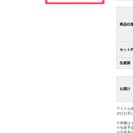
商品仕
セット
生産国
お届け
アイドル
ぜひお手
※画像は
※生産予
※注意表