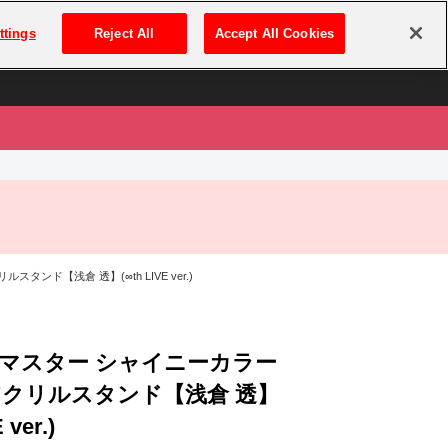
は
ログイン・新規登録
ttings
Reject All
Accept All Cookies
は
ンド【浅倉 透】(∞th LIVE ver.)
マスター シャイニーカラー
アクリルスタンド【浅倉 透】
 ver.)