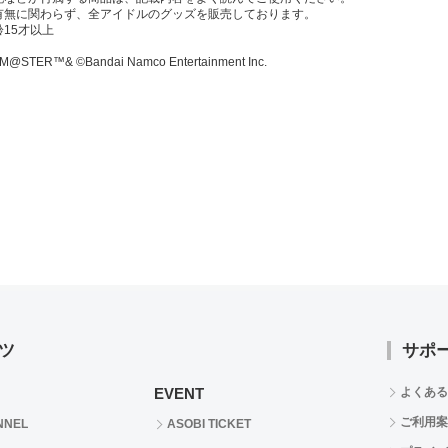
有無に関わらず、全アイドルのグッズを販売しております。
15才以上
M@STER™& ©Bandai Namco Entertainment Inc.
ツ
サポ
EVENT
よくある
ご利用案
NNEL
ASOBI TICKET