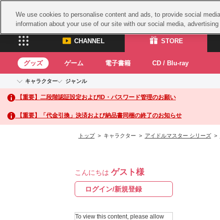
We use cookies to personalise content and ads, to provide social media 
information about your use of our site with our social media, advertisin
CHANNEL
STORE
グッズ
ゲーム
電子書籍
CD / Blu-ray
キャラクター
ジャンル
CHANNEL
STORE
【重要】二段階認証設定およびID・パスワード管理のお願い
アイドルマスターシリーズ
イベントグッズ
鉄拳
ASOBI CHANNEL TOP
ASOBI STORE 
トイ・ホビー
太鼓
アイドルマスター
【重要】「代金引換」決済および納品書同梱の終了のお知らせ
アイドルマスター シンデレラガールズ
グッズ
生活雑貨
ACE 
アイドルマスター ミリオンライブ！
トップ
> キャラクター >
アイドルマスター シリーズ
>
ゲーム
パッ
アイドルマスター SideM
アイドルマスター シャイニーカラーズ
ナム
電子書籍
学園アイドルマスター
ゲスト様
スサ
こんにちは
CD / Blu-ray
プロジェクトアイマス ヴイアライヴ
ガン
ログイン/新規登録
テイルズ オブ シリーズ
ドラ
電音部
To view this content, please allow