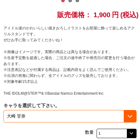
ドラゴンボール
販売価格：
1,900
円
(税込)
ラブライブ！シリーズ
アイドル達のかわいらしい描きおろしイラストをお部屋に飾って楽しめるアク
リルスタンドです。
ぜひお手に取ってみてくださいね！
ラブライブ！
※画像はイメージです。実際の商品とは異なる場合があります。
ラブライブ！サンシャイン‼
※生産予定数を超過した場合、ご注文の途中終了や発売日の変更を行う場合が
あります。
※注意表記などが付属する商品は、記載内容をよく読んでご使用ください。
ラブライブ！虹ヶ咲学園スクールアイドル同好会
※出演の有無に関わらず、全アイドルのグッズを販売しております。
※対象年齢15才以上
ラブライブ！スーパースター!!
THE IDOLM@STER™& ©Bandai Namco Entertainment Inc.
アイドリッシュセブン
キャラを選択して下さい。
モフモフパレード
数量