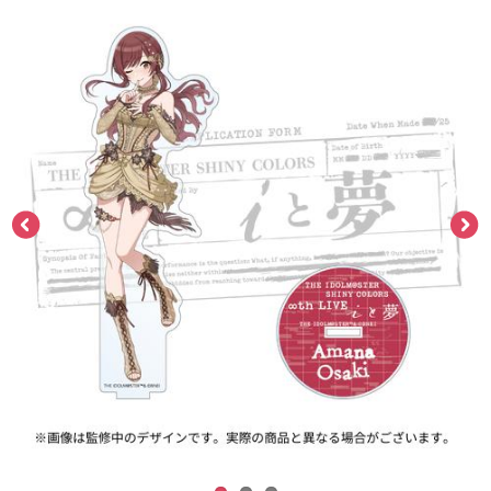
ASOBI TICKET
ASOBI STAGE
プロジェクトアイマス ヴイアライヴ
その他先行受付
テイルズ オブ シリーズ
電音部
プレミアム会員とは
鉄拳
太鼓の達人
ACE COMBAT
パックマン
ナムコクラシック
スサノオマジック
ガンダムシリーズ