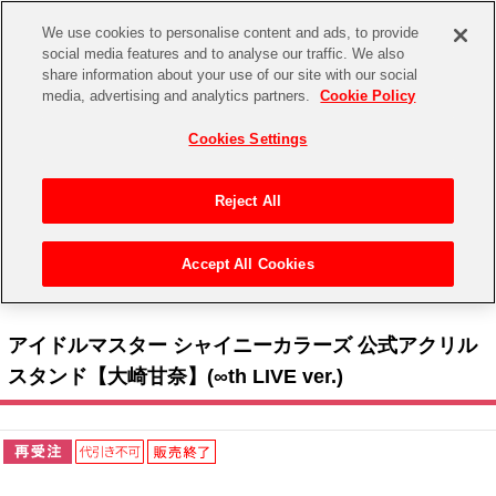
We use cookies to personalise content and ads, to provide
social media features and to analyse our traffic. We also
share information about your use of our site with our social
CHANNEL
STORE
EVENT
media, advertising and analytics partners.
Cookie Policy
グッズ
ゲーム
電子書籍
CD / Blu-ray
Cookies Settings
キャラクター
ジャンル
CHANNEL
アイドルマスターシリーズ
イベントグッズ
【重要】二段階認証設定およびID・パスワード管理のお願い
Reject All
ASOBI CHANNEL TOP
トイ・ホビー
アイドルマスター
【重要】「代金引換」決済および納品書同梱の終了のお知らせ
Accept All Cookies
STORE
トップ
生活雑貨
> キャラクター >
アイドルマスター シリーズ
>
アイドルマスター シャイニーカラー
アイドルマスター シンデレラガールズ
ズ
> アイドルマスター シャイニーカラーズ 公式アクリルスタンド【大崎甘奈】(∞th LIVE ver.)
ASOBI STORE TOP
グッズ
アイドルマスター ミリオンライブ！
アイドルマスター シャイニーカラーズ 公式アクリル
ゲーム
電子書籍
スタンド【大崎甘奈】(∞th LIVE ver.)
アイドルマスター SideM
CD / Blu-ray
アイドルマスター シャイニーカラーズ
EVENT
学園アイドルマスター