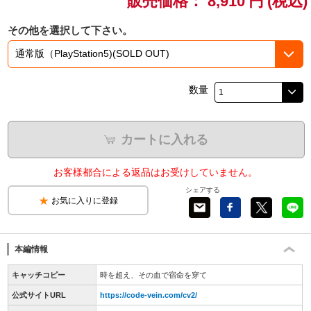
販売価格：
8,910
円
(税込)
ドラゴンボール
その他を選択して下さい。
ラブライブ！シリーズ
数量
ラブライブ！
ラブライブ！サンシャイン‼
カートに入れる
ラブライブ！虹ヶ咲学園スクールアイドル同好会
お客様都合による返品はお受けしていません。
シェアする
ラブライブ！スーパースター!!
お気に入りに登録
アイドリッシュセブン
本編情報
モフモフパレード
キャッチコピー
時を超え、その血で宿命を穿て
公式サイトURL
https://code-vein.com/cv2/