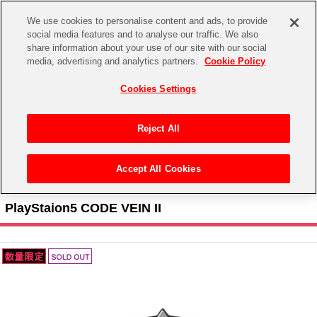
We use cookies to personalise content and ads, to provide
social media features and to analyse our traffic. We also
share information about your use of our site with our social
CHANNEL
STORE
EVENT
media, advertising and analytics partners.
Cookie Policy
グッズ
ゲーム
電子書籍
CD / Blu-ray
Cookies Settings
キャラクター
ジャンル
CHANNEL
アイドルマスターシリーズ
イベントグッズ
【重要】二段階認証設定およびID・パスワード管理のお願い
Reject All
ASOBI CHANNEL TOP
トイ・ホビー
アイドルマスター
【重要】「代金引換」決済および納品書同梱の終了のお知らせ
Accept All Cookies
STORE
トップ
生活雑貨
> 商品ジャンル >
ゲーム
>
PlayStation 5
> PlayStaion5 CODE VEIN II
アイドルマスター シンデレラガールズ
ASOBI STORE TOP
グッズ
PlayStaion5 CODE VEIN II
アイドルマスター ミリオンライブ！
ゲーム
電子書籍
アイドルマスター SideM
CD / Blu-ray
アイドルマスター シャイニーカラーズ
EVENT
学園アイドルマスター