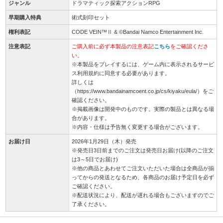
ジャンル
ドラマティック探索アクションRPG
早期購入特典
術式刻印セット
権利表記
CODE VEIN™Ⅱ & ©Bandai Namco Entertainment Inc.
注意表記
ご購入前に必ず本製品の注意表記
こちら
をご確認くださ
い。
※本製品をプレイするには、ゲーム内に表示されるサービ
ス利用規約に同意する必要があります。
詳しくは
（https://www.bandainamcoent.co.jp/cs/kiyaku/eula/）をご
確認ください。
※掲載画像は開発中のものです。実際の製品とは異なる場
合があります。
※内容・仕様は予告無く変更する場合がございます。
お届け日
2026年1月29日（木）発売
※発売日3日前までのご注文は発売日お届け(以降のご注文
は3～5日でお届け)
※他の商品とあわせてご注文いただいた場合は全商品が揃
ってからの発送となるため、各商品のお届け予定日を必ず
ご確認ください。
※配送状況により、配送が遅れる場合もございますのでご
了承ください。