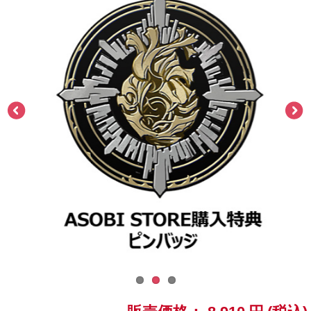
ASOBI TICKET
ASOBI STAGE
プロジェクトアイマス ヴイアライヴ
その他先行受付
テイルズ オブ シリーズ
電音部
プレミアム会員とは
鉄拳
太鼓の達人
ACE COMBAT
パックマン
ナムコクラシック
スサノオマジック
ガンダムシリーズ