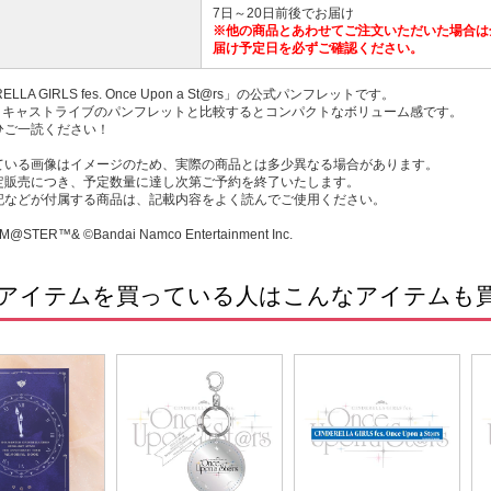
7日～20日前後でお届け
※他の商品とあわせてご注文いただいた場合は
届け予定日を必ずご確認ください。
ELLA GIRLS fes. Once Upon a St@rs」の公式パンフレットです。
と、キャストライブのパンフレットと比較するとコンパクトなボリューム感です。
ひご一読ください！
ている画像はイメージのため、実際の商品とは多少異なる場合があります。
定販売につき、予定数量に達し次第ご予約を終了いたします。
記などが付属する商品は、記載内容をよく読んでご使用ください。
M@STER™& ©Bandai Namco Entertainment Inc.
アイテムを買っている人はこんなアイテムも