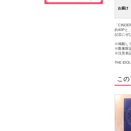
お届け
「CINDER
約40P
記念にぜ
※掲載し
※数量限
※注意表
THE IDOL
この