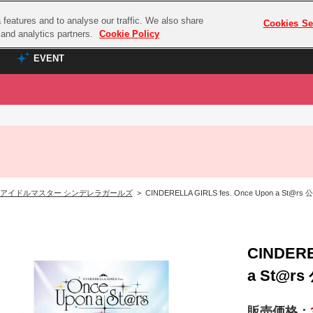
features and to analyse our traffic. We also share
プレミアム会員と
Cookies Se
g and analytics partners.
Cookie Policy
EVENT
EVENT
ラブライブ！シリーズ
プレミアム会員と
TOP
ASOBI TICKET
の達人
ラブライブ！
ラブライブ！サンシャイン‼
ASOBI STAGE
COMBAT
ラブライブ！虹ヶ咲学園スクールアイドル同好会
アイドルマスター シンデレラガールズ
> CINDERELLA GIRLS fes. Once Upon a St
その他先行受付
クマン
ラブライブ！スーパースター!!
コクラシック
アイドリッシュセブン
ノオマジック
CINDERE
モフモフパレード
ダムシリーズ
a St@
ゴンボール
販売価格：