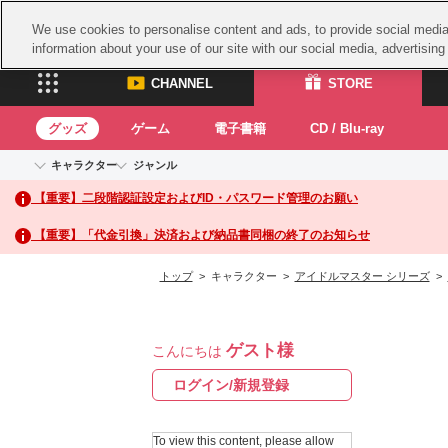
We use cookies to personalise content and ads, to provide social media 
information about your use of our site with our social media, advertisin
CHANNEL
STORE
グッズ
ゲーム
電子書籍
CD / Blu-ray
キャラクター
ジャンル
CHANNEL
STORE
【重要】二段階認証設定およびID・パスワード管理のお願い
アイドルマスターシリーズ
イベントグッズ
鉄拳
ASOBI CHANNEL TOP
ASOBI STORE 
トイ・ホビー
太鼓
アイドルマスター
【重要】「代金引換」決済および納品書同梱の終了のお知らせ
アイドルマスター シンデレラガールズ
グッズ
生活雑貨
ACE 
アイドルマスター ミリオンライブ！
トップ
> キャラクター >
アイドルマスター シリーズ
>
ゲーム
パッ
アイドルマスター SideM
アイドルマスター シャイニーカラーズ
ナム
電子書籍
学園アイドルマスター
ゲスト様
スサ
こんにちは
CD / Blu-ray
プロジェクトアイマス ヴイアライヴ
ガン
ログイン/新規登録
テイルズ オブ シリーズ
ドラ
電音部
To view this content, please allow