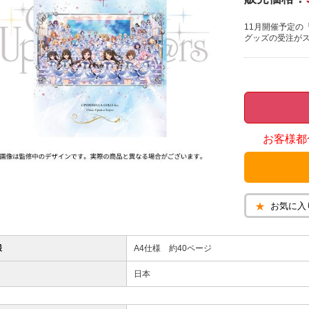
11月開催予定の「CIN
グッズの受注が
お客様都
お気に入
様
A4仕様 約40ページ
日本