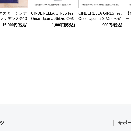
マスター シンデ
CINDERELLA GIRLS fes.
CINDERELLA GIRLS fes.
【
ルズ デレステ10
Once Upon a St@rs 公式
Once Upon a St@rs 公式
ー
ツアー 公式メモ
キーホルダー
ラバーバンド
公
15,000円
(税込)
1,800円
(税込)
900円
(税込)
ック
垣 
s v
ツ
サポ