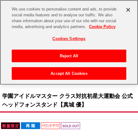
We use cookies to personalise content and ads, to provide
social media features and to analyse our traffic. We also
share information about your use of our site with our social
CHANNEL
STORE
EVENT
media, advertising and analytics partners.
Cookie Policy
グッズ
ゲーム
電子書籍
CD / Blu-ray
Cookies Settings
キャラクター
ジャンル
CHANNEL
アイドルマスターシリーズ
イベントグッズ
【重要】二段階認証設定およびID・パスワード管理のお願い
Reject All
ASOBI CHANNEL TOP
トイ・ホビー
アイドルマスター
【重要】「代金引換」決済および納品書同梱の終了のお知らせ
Accept All Cookies
STORE
トップ
生活雑貨
> キャラクター >
アイドルマスター シリーズ
>
学園アイドルマスター
> 学園アイド
アイドルマスター シンデレラガールズ
ルマスター クラス対抗初星大運動会 公式ヘッドフォンスタンド【真城 優】
ASOBI STORE TOP
グッズ
アイドルマスター ミリオンライブ！
学園アイドルマスター クラス対抗初星大運動会 公式
ゲーム
電子書籍
ヘッドフォンスタンド【真城 優】
アイドルマスター SideM
CD / Blu-ray
アイドルマスター シャイニーカラーズ
EVENT
学園アイドルマスター