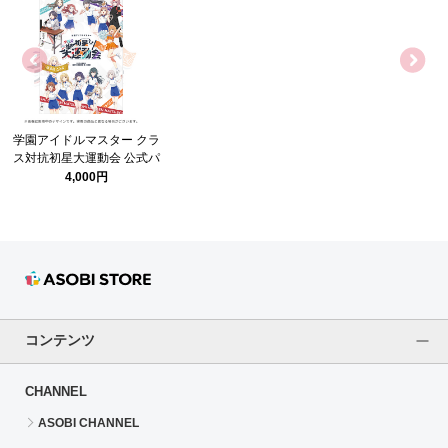
学園アイドルマスター クラ
ス対抗初星大運動会 公式パ
ンフレット
4,000円
コンテンツ
CHANNEL
ASOBI CHANNEL