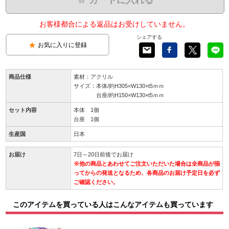
お客様都合による返品はお受けしていません。
シェアする
お気に入りに登録
商品仕様
素材：アクリル
サイズ：本体/約H305×W130×t5ｍｍ
台座/約H150×W130×t5ｍｍ
セット内容
本体 1個
台座 1個
生産国
日本
お届け
7日～20日前後でお届け
※他の商品とあわせてご注文いただいた場合は全商品が揃
ってからの発送となるため、各商品のお届け予定日を必ず
ご確認ください。
このアイテムを買っている人はこんなアイテムも買っています