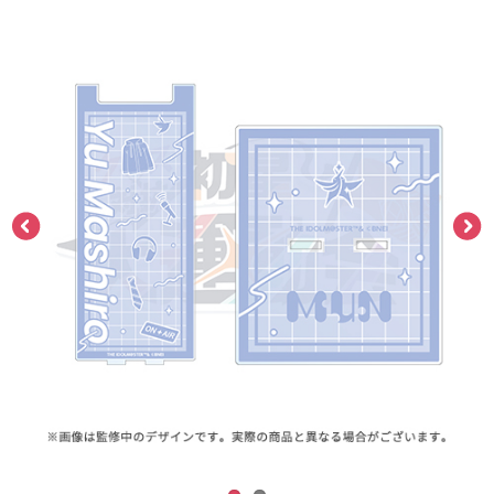
ASOBI TICKET
ASOBI STAGE
プロジェクトアイマス ヴイアライヴ
その他先行受付
テイルズ オブ シリーズ
電音部
プレミアム会員とは
鉄拳
太鼓の達人
ACE COMBAT
パックマン
ナムコクラシック
スサノオマジック
ガンダムシリーズ