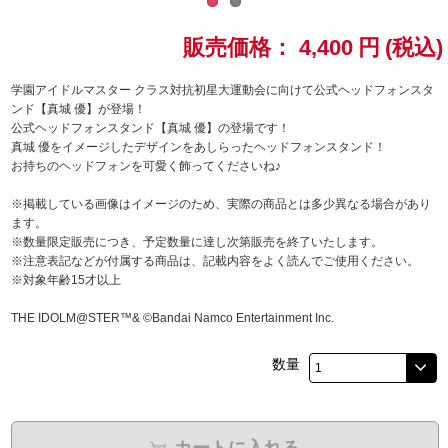
ドラゴンボール
販売価格：
4,400
円
(税込)
ラブライブ！シリーズ
学園アイドルマスター クラス対抗初星大運動会に向けて公式ヘッドフォンスタ
ンド【真城 優】が登場！
公式ヘッドフォンスタンド【真城 優】の登場です！
ラブライブ！
真城 優をイメージしたデザインをあしらったヘッドフォンスタンド！
お持ちのヘッドフォンを可愛く飾ってくださいね♪
ラブライブ！サンシャイン‼
※掲載している画像はイメージのため、実際の商品とは多少異なる場合があり
ます。
ラブライブ！虹ヶ咲学園スクールアイドル同好会
※数量限定販売につき、予定数量に達し次第販売を終了いたします。
※注意表記などが付属する商品は、記載内容をよく読んでご使用ください。
ラブライブ！スーパースター!!
※対象年齢15才以上
THE IDOLM@STER™& ©Bandai Namco Entertainment Inc.
アイドリッシュセブン
数量
モフモフパレード
カートに入れる