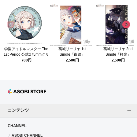
学園アイドルマスター The
葛城リーリヤ 1st
葛城リーリヤ 2nd
1st Period 公式φ75mmグリ
Single「白線」
Single「極光」
ッター缶バッジ【葛城 リー
700円
2,500円
2,500円
リヤ】
コンテンツ
CHANNEL
ASOBI CHANNEL