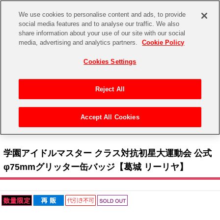
We use cookies to personalise content and ads, to provide
social media features and to analyse our traffic. We also
share information about your use of our site with our social
CHANNEL
STORE
EVENT
media, advertising and analytics partners.
Cookie Policy
グッズ
ゲーム
電子書籍
CD / Blu-ray
Cookies Settings
キャラクター
ジャンル
CHANNEL
アイドルマスターシリーズ
イベントグッズ
【重要】二段階認証設定およびID・パスワード管理のお願い
Reject All
ASOBI CHANNEL TOP
トイ・ホビー
アイドルマスター
【重要】「代金引換」決済および納品書同梱の終了のお知らせ
Accept All Cookies
STORE
トップ
生活雑貨
> キャラクター >
アイドルマスター シリーズ
>
学園アイドルマスター
> 学園アイド
アイドルマスター シンデレラガールズ
ルマスター クラス対抗初星大運動会 公式φ75mmグリッター缶バッジ【葛城 リーリヤ】
ASOBI STORE TOP
グッズ
アイドルマスター ミリオンライブ！
学園アイドルマスター クラス対抗初星大運動会 公式
ゲーム
電子書籍
φ75mmグリッター缶バッジ【葛城 リーリヤ】
アイドルマスター SideM
CD / Blu-ray
アイドルマスター シャイニーカラーズ
EVENT
学園アイドルマスター