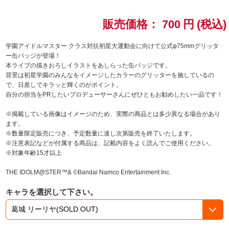
ドラゴンボール
販売価格：
700
円
(税込)
ラブライブ！シリーズ
学園アイドルマスター クラス対抗初星大運動会に向けて公式φ75mmグリッタ
ー缶バッジが登場！
本ライブの描きおろしイラストをあしらった缶バッジです。
ラブライブ！
背景は初星学園のみんなをイメージしたカラーのグリッターを施しているの
で、日差しでキラッと輝くのがポイント。
ラブライブ！サンシャイン‼
自分の担当をPRしたいプロデューサーさんにぜひともお勧めしたい一品です！
※掲載している画像はイメージのため、実際の商品とは多少異なる場合があり
ラブライブ！虹ヶ咲学園スクールアイドル同好会
ます。
※数量限定販売につき、予定数量に達し次第販売を終了いたします。
ラブライブ！スーパースター!!
※注意表記などが付属する商品は、記載内容をよく読んでご使用ください。
※対象年齢15才以上
アイドリッシュセブン
THE IDOLM@STER™& ©Bandai Namco Entertainment Inc.
モフモフパレード
キャラを選択して下さい。