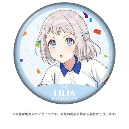
ASOBI TICKET
ASOBI STAGE
プロジェクトアイマス ヴイアライヴ
その他先行受付
テイルズ オブ シリーズ
電音部
プレミアム会員とは
鉄拳
太鼓の達人
ACE COMBAT
パックマン
ナムコクラシック
スサノオマジック
ガンダムシリーズ