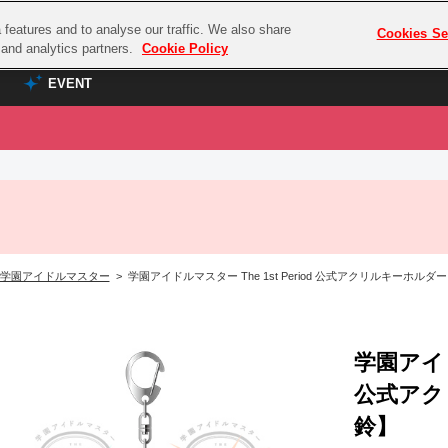
features and to analyse our traffic. We also share
プレミアム会員と
Cookies Se
g and analytics partners.
Cookie Policy
EVENT
EVENT
ラブライブ！シリーズ
プレミアム会員と
TOP
ASOBI TICKET
の達人
ラブライブ！
ラブライブ！サンシャイン‼
ASOBI STAGE
COMBAT
ラブライブ！虹ヶ咲学園スクールアイドル同好会
学園アイドルマスター
> 学園アイドルマスター The 1st Period 公式アクリルキーホルダ
その他先行受付
クマン
ラブライブ！スーパースター!!
コクラシック
アイドリッシュセブン
ノオマジック
学園アイドル
モフモフパレード
ダムシリーズ
公式アク
ゴンボール
鈴】