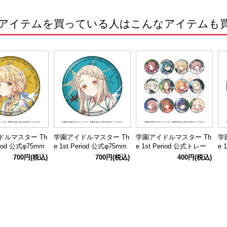
アイテムを買っている人はこんなアイテムも
ドルマスター Th
学園アイドルマスター Th
学園アイドルマスター Th
学
eriod 公式φ75mm
e 1st Period 公式φ75mm
e 1st Period 公式トレー
e 
ー缶バッジ【藤
グリッター缶バッジ【篠
ディング缶バッジ【全12
グ
700円
(税込)
700円
(税込)
400円
(税込)
ね】
澤 広】
種】
城