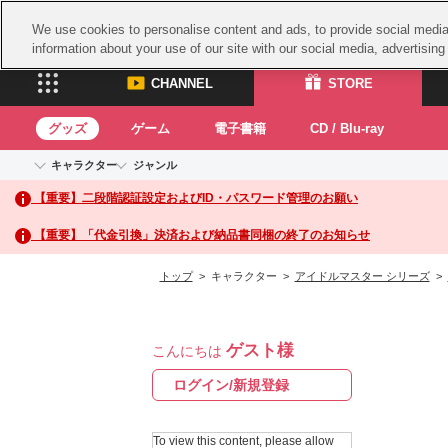
We use cookies to personalise content and ads, to provide social media 
information about your use of our site with our social media, advertisin
CHANNEL
STORE
グッズ
ゲーム
電子書籍
CD / Blu-ray
キャラクター
ジャンル
CHANNEL
STORE
【重要】二段階認証設定およびID・パスワード管理のお願い
アイドルマスターシリーズ
イベントグッズ
鉄拳
ASOBI CHANNEL TOP
ASOBI STORE 
トイ・ホビー
太鼓
アイドルマスター
【重要】「代金引換」決済および納品書同梱の終了のお知らせ
アイドルマスター シンデレラガールズ
グッズ
生活雑貨
ACE 
アイドルマスター ミリオンライブ！
トップ
> キャラクター >
アイドルマスター シリーズ
>
ゲーム
パッ
アイドルマスター SideM
アイドルマスター シャイニーカラーズ
ナム
電子書籍
学園アイドルマスター
ゲスト様
スサ
こんにちは
CD / Blu-ray
プロジェクトアイマス ヴイアライヴ
ガン
ログイン/新規登録
テイルズ オブ シリーズ
ドラ
電音部
To view this content, please allow