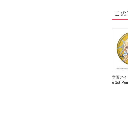
この
学園アイ
e 1st P
グリッタ
田 こと