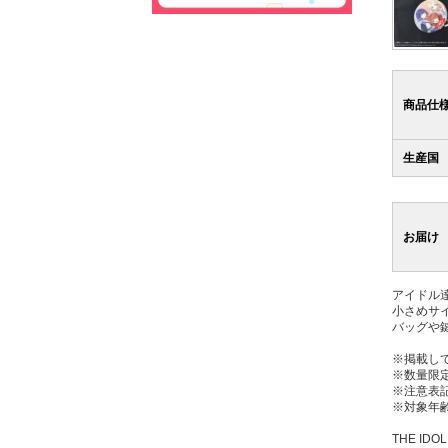
商品仕
生産国
お届け
アイドル
小さめサ
バッグや
※掲載し
※数量限
※注意表
※対象年齢
THE IDOL