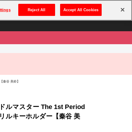
は
ログイン・新規登録
ttings
Reject All
Accept All Cookies
は
ー【秦谷 美鈴】
マスター The 1st Period
リルキーホルダー【秦谷 美