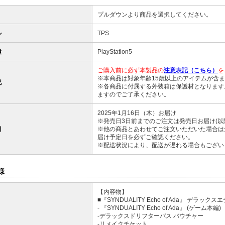
プルダウンより商品を選択してください。
ル
TPS
種
PlayStation5
ご購入前に必ず本製品の
注意表記（こちら）
を
※本商品は対象年齢15歳以上のアイテムが含
記
※各商品に付属する外装箱は保護材となります
ますのでご了承ください。
2025年1月16日（木）お届け
※発売日3日前までのご注文は発売日お届け(以
日
※他の商品とあわせてご注文いただいた場合は
届け予定日を必ずご確認ください。
※配送状況により、配送が遅れる場合もござい
様
【内容物】
■『SYNDUALITY Echo of Ada』 デラック
- 『SYNDUALITY Echo of Ada』 (ゲーム本編)
-デラックスドリフターパス バウチャー
-リメイクチケット