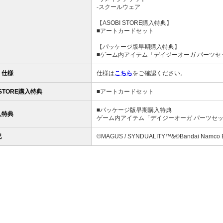
-スクールウェア
【ASOBI STORE購入特典】
■アートカードセット
【パッケージ版早期購入特典】
■ゲーム内アイテム「デイジーオーガ パーツ
・仕様
仕様は
こちら
をご確認ください。
 STORE購入特典
■アートカードセット
■パッケージ版早期購入特典
入特典
ゲーム内アイテム「デイジーオーガ パーツセ
記
©MAGUS / SYNDUALITY™&©Bandai Namco Ent