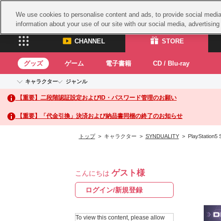
We use cookies to personalise content and ads, to provide social media 
information about your use of our site with our social media, advertisin
CHANNEL
STORE
グッズ
ゲーム
電子書籍
CD / Blu-ray
キャラクター
ジャンル
CHANNEL
STORE
【重要】二段階認証設定およびID・パスワード管理のお願い
アイドルマスターシリーズ
イベントグッズ
鉄拳
ASOBI CHANNEL TOP
ASOBI STORE 
トイ・ホビー
太鼓
アイドルマスター
【重要】「代金引換」決済および納品書同梱の終了のお知らせ
アイドルマスター シンデレラガールズ
グッズ
生活雑貨
ACE 
アイドルマスター ミリオンライブ！
トップ
> キャラクター >
SYNDUALITY
> PlayStation5
ゲーム
パッ
アイドルマスター SideM
アイドルマスター シャイニーカラーズ
ナム
電子書籍
学園アイドルマスター
ゲスト様
スサ
こんにちは
CD / Blu-ray
プロジェクトアイマス ヴイアライヴ
ガン
ログイン/新規登録
テイルズ オブ シリーズ
ドラ
電音部
To view this content, please allow