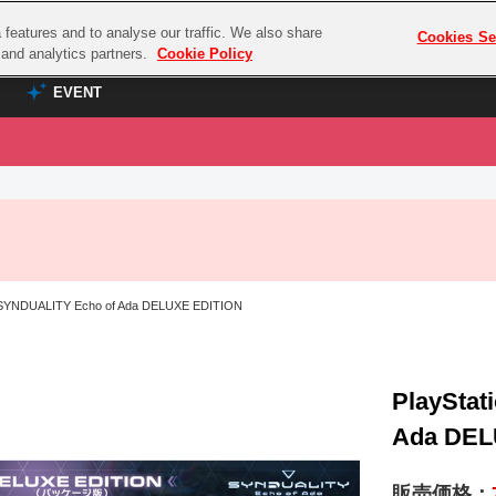
features and to analyse our traffic. We also share
プレミアム会員と
Cookies Se
g and analytics partners.
Cookie Policy
EVENT
EVENT
ラブライブ！シリーズ
プレミアム会員と
TOP
ASOBI TICKET
の達人
ラブライブ！
ラブライブ！サンシャイン‼
ASOBI STAGE
COMBAT
ラブライブ！虹ヶ咲学園スクールアイドル同好会
 SYNDUALITY Echo of Ada DELUXE EDITION
その他先行受付
クマン
ラブライブ！スーパースター!!
コクラシック
アイドリッシュセブン
ノオマジック
PlayStat
モフモフパレード
ダムシリーズ
Ada DEL
ゴンボール
販売価格：