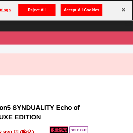
は
ログイン・新規登録
ttings
Reject All
Accept All Cookies
は
ion5 SYNDUALITY Echo of
UXE EDITION
7,920
円
(税込)