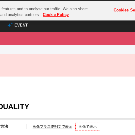
features and to analyse our traffic. We also share
プレミアム会員と
Cookies Se
g and analytics partners.
Cookie Policy
EVENT
EVENT
ラブライブ！シリーズ
プレミアム会員と
TOP
ASOBI TICKET
の達人
ラブライブ！
ラブライブ！サンシャイン‼
ASOBI STAGE
COMBAT
ラブライブ！虹ヶ咲学園スクールアイドル同好会
その他先行受付
クマン
ラブライブ！スーパースター!!
コクラシック
アイドリッシュセブン
DUALITY
ノオマジック
モフモフパレード
ダムシリーズ
ゴンボール
示方法
画像プラス説明文で表示
画像で表示