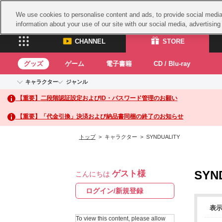
We use cookies to personalise content and ads, to provide social media 
information about your use of our site with our social media, advertisin
CHANNEL
STORE
グッズ
ゲーム
電子書籍
CD / Blu-ray
キャラクター
ジャンル
CHANNEL
STORE
【重要】二段階認証設定およびID・パスワード管理のお願い
アイドルマスターシリーズ
イベントグッズ
鉄拳
ASOBI CHANNEL TOP
ASOBI STORE 
トイ・ホビー
太鼓
アイドルマスター
【重要】「代金引換」決済および納品書同梱の終了のお知らせ
アイドルマスター シンデレラガールズ
グッズ
生活雑貨
ACE 
アイドルマスター ミリオンライブ！
トップ
> キャラクター > SYNDUALITY
ゲーム
パッ
アイドルマスター SideM
アイドルマスター シャイニーカラーズ
ナム
電子書籍
学園アイドルマスター
SYN
ゲスト様
スサ
こんにちは
CD / Blu-ray
プロジェクトアイマス ヴイアライヴ
ガン
ログイン/新規登録
テイルズ オブ シリーズ
ドラ
表
電音部
To view this content, please allow