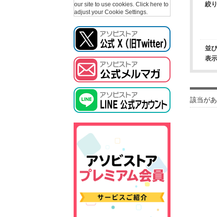
絞
our site to use cookies.
Click here to
adjust your Cookie Settings.
並
表
該当があ