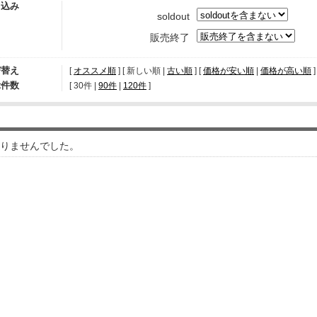
り込み
soldout
販売終了
び替え
[
オススメ順
] [ 新しい順 |
古い順
] [
価格が安い順
|
価格が高い順
]
示件数
[ 
30件
 | 
90件
 | 
120件
 ]
りませんでした。