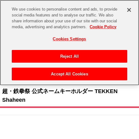
We use cookies to personalise content and ads, to provide
social media features and to analyse our traffic. We also
share information about your use of our site with our social
CHANNEL
STORE
EVENT
media, advertising and analytics partners.
Cookie Policy
グッズ
ゲーム
電子書籍
CD / Blu-ray
Cookies Settings
キャラクター
ジャンル
CHANNEL
アイドルマスターシリーズ
イベントグッズ
【重要】二段階認証設定およびID・パスワード管理のお願い
Reject All
ASOBI CHANNEL TOP
トイ・ホビー
アイドルマスター
【重要】「代金引換」決済および納品書同梱の終了のお知らせ
Accept All Cookies
STORE
トップ
生活雑貨
>
> 超・鉄拳祭 > 超・鉄拳祭 公式ネームキーホルダー TEKKEN Shaheen
アイドルマスター シンデレラガールズ
ASOBI STORE TOP
グッズ
超・鉄拳祭 公式ネームキーホルダー TEKKEN
アイドルマスター ミリオンライブ！
Shaheen
ゲーム
電子書籍
アイドルマスター SideM
CD / Blu-ray
アイドルマスター シャイニーカラーズ
EVENT
学園アイドルマスター