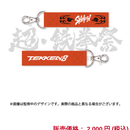
ASOBI TICKET
ASOBI STAGE
プロジェクトアイマス ヴイアライヴ
その他先行受付
テイルズ オブ シリーズ
電音部
プレミアム会員とは
鉄拳
太鼓の達人
ACE COMBAT
パックマン
ナムコクラシック
スサノオマジック
販売価格：
2,000
円
(税込)
ガンダムシリーズ