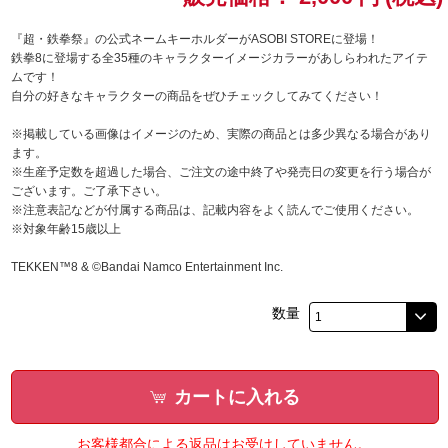
『超・鉄拳祭』の公式ネームキーホルダーがASOBI STOREに登場！
ドラゴンボール
鉄拳8に登場する全35種のキャラクターイメージカラーがあしらわれたアイテ
ムです！
ラブライブ！シリーズ
自分の好きなキャラクターの商品をぜひチェックしてみてください！
※掲載している画像はイメージのため、実際の商品とは多少異なる場合があり
ラブライブ！
ます。
※生産予定数を超過した場合、ご注文の途中終了や発売日の変更を行う場合が
ラブライブ！サンシャイン‼
ございます。ご了承下さい。
※注意表記などが付属する商品は、記載内容をよく読んでご使用ください。
ラブライブ！虹ヶ咲学園スクールアイドル同好会
※対象年齢15歳以上
TEKKEN™8 & ©Bandai Namco Entertainment Inc.
ラブライブ！スーパースター!!
数量
アイドリッシュセブン
モフモフパレード
カートに入れる
お客様都合による返品はお受けしていません。