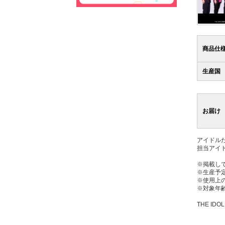
商品仕
生産国
お届け
アイドル
担当アイドル
※掲載し
※生産予
※使用上
※対象年齢
THE IDOL