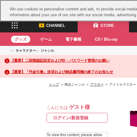
We use cookies to personalise content and ads, to provide social media 
information about your use of our site with our social media, advertisin
CHANNEL
STORE
グッズ
ゲーム
電子書籍
CD / Blu-ray
キャラクター
ジャンル
CHANNEL
STORE
【重要】二段階認証設定およびID・パスワード管理のお願い
アイドルマスターシリーズ
イベントグッズ
鉄拳
ASOBI CHANNEL TOP
ASOBI STORE 
トイ・ホビー
太鼓
アイドルマスター
【重要】「代金引換」決済および納品書同梱の終了のお知らせ
アイドルマスター シンデレラガールズ
グッズ
生活雑貨
ACE 
アイドルマスター ミリオンライブ！
トップ
> 商品ジャンル >
アウター
> アイドルマスター シンデ
ゲーム
パッ
アイドルマスター SideM
アイドルマスター シャイニーカラーズ
ナム
電子書籍
学園アイドルマスター
ゲスト様
スサ
こんにちは
CD / Blu-ray
プロジェクトアイマス ヴイアライヴ
ガン
ログイン/新規登録
テイルズ オブ シリーズ
ドラ
電音部
To view this content, please allow