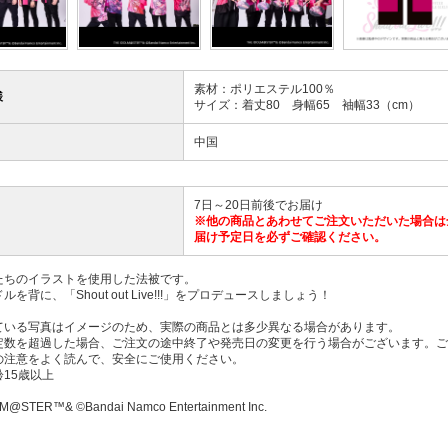
素材：ポリエステル100％
様
サイズ：着丈80 身幅65 袖幅33（cm）
中国
7日～20日前後でお届け
※他の商品とあわせてご注文いただいた場合は
届け予定日を必ずご確認ください。
たちのイラストを使用した法被です。
を背に、「Shout out Live!!!」をプロデュースしましょう！
ている写真はイメージのため、実際の商品とは多少異なる場合があります。
定数を超過した場合、ご注文の途中終了や発売日の変更を行う場合がございます。ご
の注意をよく読んで、安全にご使用ください。
15歳以上
M@STER™& ©Bandai Namco Entertainment Inc.