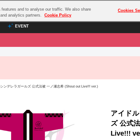
features and to analyse our traffic. We also share
プレミアム会員と
Cookies Se
g and analytics partners.
Cookie Policy
EVENT
EVENT
ラブライブ！シリーズ
プレミアム会員と
TOP
ASOBI TICKET
の達人
ラブライブ！
ラブライブ！サンシャイン‼
ASOBI STAGE
COMBAT
ラブライブ！虹ヶ咲学園スクールアイドル同好会
レラガールズ 公式法被 一ノ瀬志希 (Shout out Live!!! ver.)
その他先行受付
クマン
ラブライブ！スーパースター!!
コクラシック
アイドリッシュセブン
ノオマジック
アイドル
モフモフパレード
ダムシリーズ
ズ 公式法被
ゴンボール
Live!!! ve