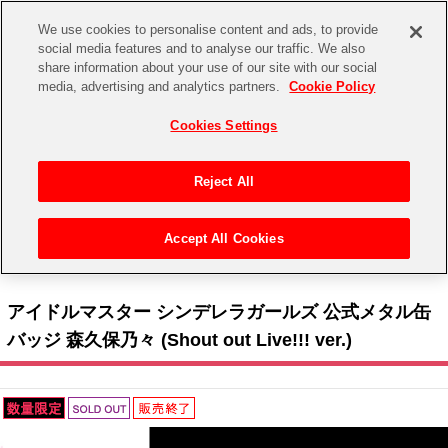
We use cookies to personalise content and ads, to provide
social media features and to analyse our traffic. We also
share information about your use of our site with our social
CHANNEL
STORE
EVENT
media, advertising and analytics partners.
Cookie Policy
グッズ
ゲーム
電子書籍
CD / Blu-ray
Cookies Settings
キャラクター
ジャンル
CHANNEL
アイドルマスターシリーズ
イベントグッズ
【重要】二段階認証設定およびID・パスワード管理のお願い
Reject All
ASOBI CHANNEL TOP
トイ・ホビー
アイドルマスター
【重要】「代金引換」決済および納品書同梱の終了のお知らせ
Accept All Cookies
STORE
トップ
生活雑貨
> 商品ジャンル >
アクセサリー
>
缶バッジ
> アイドルマスター シンデレラガールズ
アイドルマスター シンデレラガールズ
公式メタル缶バッジ 森久保乃々 (Shout out Live!!! ver.)
ASOBI STORE TOP
グッズ
アイドルマスター ミリオンライブ！
アイドルマスター シンデレラガールズ 公式メタル缶
ゲーム
電子書籍
バッジ 森久保乃々 (Shout out Live!!! ver.)
アイドルマスター SideM
CD / Blu-ray
アイドルマスター シャイニーカラーズ
EVENT
学園アイドルマスター