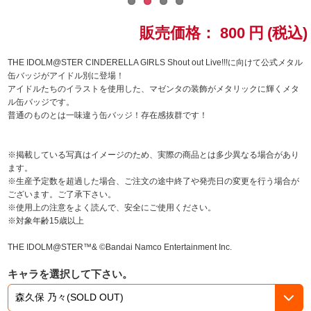
ドラゴンボール
販売価格：
800
円
(税込)
ラブライブ！シリーズ
THE IDOLM@STER CINDERELLA GIRLS Shout out Live!!!に向けて公式メタル
缶バッジがアイドル別に登場！
アイドルたちのイラストを使用した、マゼンタの装飾がメタリックに輝くメタ
ラブライブ！
ル缶バッジです。
普通のものとは一味違う缶バッジ！存在感抜群です！
ラブライブ！サンシャイン‼
※掲載している写真はイメージのため、実際の商品とは多少異なる場合があり
ラブライブ！虹ヶ咲学園スクールアイドル同好会
ます。
※生産予定数を超過した場合、ご注文の途中終了や発売日の変更を行う場合が
ラブライブ！スーパースター!!
ございます。ご了承下さい。
※使用上の注意をよく読んで、安全にご使用ください。
※対象年齢15歳以上
アイドリッシュセブン
THE IDOLM@STER™& ©Bandai Namco Entertainment Inc.
モフモフパレード
キャラを選択して下さい。