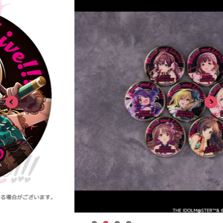
ASOBI TICKET
ASOBI STAGE
プロジェクトアイマス ヴイアライヴ
その他先行受付
テイルズ オブ シリーズ
電音部
プレミアム会員とは
鉄拳
太鼓の達人
ACE COMBAT
パックマン
ナムコクラシック
スサノオマジック
ガンダムシリーズ