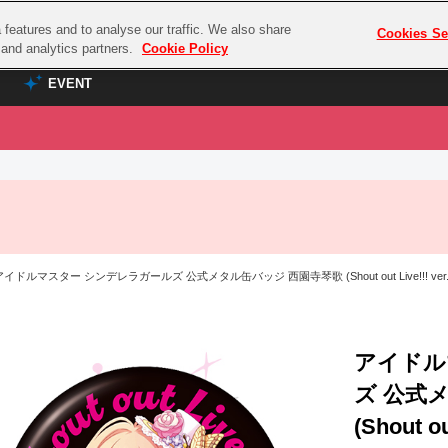
features and to analyse our traffic. We also share
プレミアム会員と
Cookies Se
g and analytics partners.
Cookie Policy
EVENT
EVENT
ラブライブ！シリーズ
プレミアム会員と
TOP
ASOBI TICKET
の達人
ラブライブ！
ラブライブ！サンシャイン‼
ASOBI STAGE
COMBAT
ラブライブ！虹ヶ咲学園スクールアイドル同好会
イドルマスター シンデレラガールズ 公式メタル缶バッジ 西園寺琴歌 (Shout out Live!!! ver.
その他先行受付
クマン
ラブライブ！スーパースター!!
コクラシック
アイドリッシュセブン
ノオマジック
アイドル
モフモフパレード
ダムシリーズ
ズ 公式
ゴンボール
(Shout ou