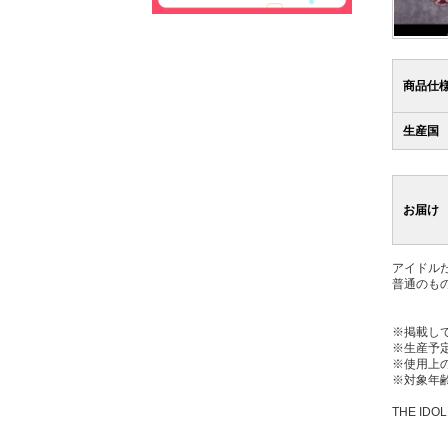
商品仕
生産国
お届け
アイドル
普通のも
※掲載し
※生産予
※使用上
※対象年齢
THE IDOL