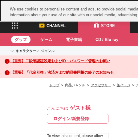
We use cookies to personalise content and ads, to provide social media 
information about your use of our site with our social media, advertisin
CHANNEL
STORE
グッズ
ゲーム
電子書籍
CD / Blu-ray
キャラクター
ジャンル
CHANNEL
STORE
【重要】二段階認証設定およびID・パスワード管理のお願い
アイドルマスターシリーズ
イベントグッズ
鉄拳
ASOBI CHANNEL TOP
ASOBI STORE 
トイ・ホビー
太鼓
アイドルマスター
【重要】「代金引換」決済および納品書同梱の終了のお知らせ
アイドルマスター シンデレラガールズ
グッズ
生活雑貨
ACE 
アイドルマスター ミリオンライブ！
トップ
> 商品ジャンル >
アクセサリー
>
缶バッジ
> ア
ゲーム
パッ
アイドルマスター SideM
アイドルマスター シャイニーカラーズ
ナム
電子書籍
学園アイドルマスター
ゲスト様
スサ
こんにちは
CD / Blu-ray
プロジェクトアイマス ヴイアライヴ
ガン
ログイン/新規登録
テイルズ オブ シリーズ
ドラ
電音部
To view this content, please allow