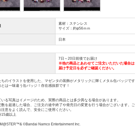
素材：ステンレス
様
サイズ：約φ56ｍｍ
日本
7日～20日前後でお届け
※他の商品とあわせてご注文いただいた場合は
届け予定日を必ずご確認ください。
たちのイラストを使用した、マゼンタの装飾がメタリックに輝くメタル缶バッジです
のとは一味違う缶バッジ！存在感抜群です！
ている写真はイメージのため、実際の商品とは多少異なる場合があります。
定数を超過した場合、ご注文の途中終了や発売日の変更を行う場合がございます。ご
の注意をよく読んで、安全にご使用ください。
15歳以上
M@STER™& ©Bandai Namco Entertainment Inc.