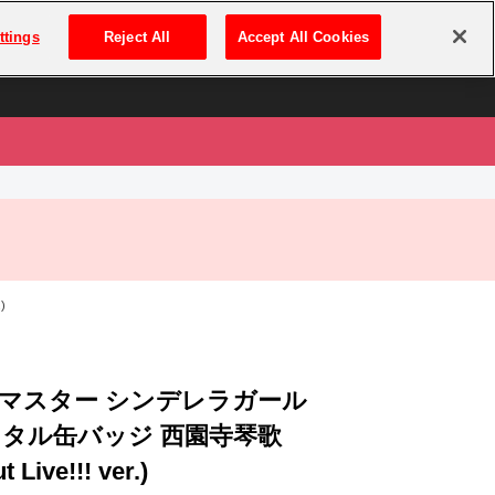
は
ログイン・新規登録
ttings
Reject All
Accept All Cookies
は
)
マスター シンデレラガール
メタル缶バッジ 西園寺琴歌
t Live!!! ver.)