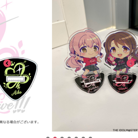
ASOBI TICKET
ASOBI STAGE
プロジェクトアイマス ヴイアライヴ
その他先行受付
テイルズ オブ シリーズ
電音部
プレミアム会員とは
鉄拳
太鼓の達人
ACE COMBAT
パックマン
ナムコクラシック
スサノオマジック
ガンダムシリーズ