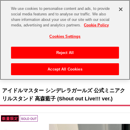
We use cookies to personalise content and ads, to provide
social media features and to analyse our traffic. We also
share information about your use of our site with our social
CHANNEL
STORE
EVENT
media, advertising and analytics partners.
Cookie Policy
グッズ
ゲーム
電子書籍
CD / Blu-ray
Cookies Settings
キャラクター
ジャンル
CHANNEL
アイドルマスターシリーズ
イベントグッズ
【重要】二段階認証設定およびID・パスワード管理のお願い
Reject All
ASOBI CHANNEL TOP
トイ・ホビー
アイドルマスター
【重要】「代金引換」決済および納品書同梱の終了のお知らせ
Accept All Cookies
STORE
トップ
生活雑貨
> 商品ジャンル >
アクリルスタンド
> アイドルマスター シンデレラガールズ 公式ミニ
アイドルマスター シンデレラガールズ
アクリルスタンド 高森藍子 (Shout out Live!!! ver.)
ASOBI STORE TOP
グッズ
アイドルマスター ミリオンライブ！
アイドルマスター シンデレラガールズ 公式ミニアク
ゲーム
電子書籍
リルスタンド 高森藍子 (Shout out Live!!! ver.)
アイドルマスター SideM
CD / Blu-ray
アイドルマスター シャイニーカラーズ
EVENT
学園アイドルマスター