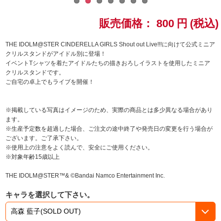
ドラゴンボール
販売価格：
800
円
(税込)
ラブライブ！シリーズ
THE IDOLM@STER CINDERELLA GIRLS Shout out Live!!!に向けて公式ミニア
クリルスタンドがアイドル別に登場！
イベントTシャツを着たアイドルたちの描きおろしイラストを使用したミニア
ラブライブ！
クリルスタンドです。
ご自宅の卓上でもライブを開催！
ラブライブ！サンシャイン‼
※掲載している写真はイメージのため、実際の商品とは多少異なる場合があり
ラブライブ！虹ヶ咲学園スクールアイドル同好会
ます。
※生産予定数を超過した場合、ご注文の途中終了や発売日の変更を行う場合が
ラブライブ！スーパースター!!
ございます。ご了承下さい。
※使用上の注意をよく読んで、安全にご使用ください。
※対象年齢15歳以上
アイドリッシュセブン
THE IDOLM@STER™& ©Bandai Namco Entertainment Inc.
モフモフパレード
キャラを選択して下さい。